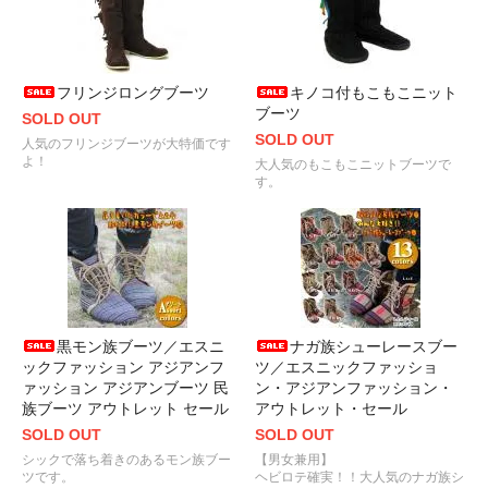
フリンジロングブーツ
キノコ付もこもこニット
ブーツ
SOLD OUT
SOLD OUT
人気のフリンジブーツが大特価です
よ！
大人気のもこもこニットブーツで
す。
黒モン族ブーツ／エスニ
ナガ族シューレースブー
ックファッション アジアンフ
ツ／エスニックファッショ
ァッション アジアンブーツ 民
ン・アジアンファッション・
族ブーツ アウトレット セール
アウトレット・セール
SOLD OUT
SOLD OUT
シックで落ち着きのあるモン族ブー
【男女兼用】
ツです。
ヘビロテ確実！！大人気のナガ族シ