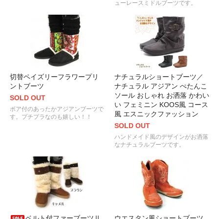
ューレースミドルブーツです。
切替ペイズリーフラワープリ
ナチュラルショートブーツ／
ントブーツ
ナチュラル アジアン ぺたんこ
ソール おしゃれ お洒落 かわい
SOLD OUT
い フェミニン KOOS風 コース
ボア付のあったかアジアンブーツで
風 エスニックファッション
す。プチプラなのも嬉しい！！
SOLD OUT
ハンドメイド風のデザインがお洒落
なナチュラルブーツです。
ベルト付ファーブーツⅡ
ウエスタン風ショートブーツ