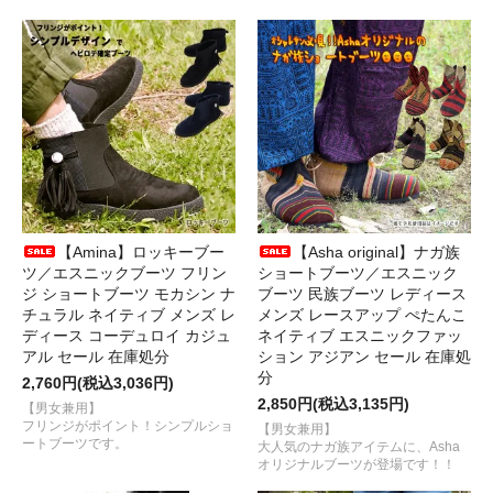
【Amina】ロッキーブー
【Asha original】ナガ族
ツ／エスニックブーツ フリン
ショートブーツ／エスニック
ジ ショートブーツ モカシン ナ
ブーツ 民族ブーツ レディース
チュラル ネイティブ メンズ レ
メンズ レースアップ ぺたんこ
ディース コーデュロイ カジュ
ネイティブ エスニックファッ
アル セール 在庫処分
ション アジアン セール 在庫処
分
2,760円(税込3,036円)
2,850円(税込3,135円)
【男女兼用】
フリンジがポイント！シンプルショ
【男女兼用】
ートブーツです。
大人気のナガ族アイテムに、Asha
オリジナルブーツが登場です！！