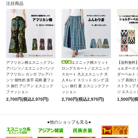
注目商品
アフリカン柄エスニックフレ
エスニック柄スリット
【送料無料
アパンツ／エスニックパンツ
ロングスカート／エスニック
ョルダース
アフリカン カンガ フレアパ
スカート 大人エスニック 大
ダーベルト
ンツ 個性的 派手 花柄 夏フェ
人キレイ スリット ロング 涼
ップ 肩掛け
ス 旅行 アジアン エスニック
しい 旅行 夏 エスニックファ
ストラップ 
ファッション
ッション
ジ エスニッ
2,700円(税込2,970円)
2,700円(税込2,970円)
1,500円(
●他のショップも見る●