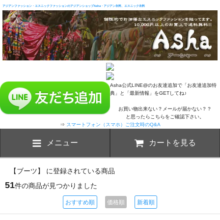
アジアンファッション・エスニックファッションのアジアンショップAsha・アジアン衣料、エスニック衣料
Asha公式LINE@のお友達追加で「お友達追加特
典」と「最新情報」をGETしてね♪
お買い物出来ない？メールが届かない？？
と思ったらこちらをご確認下さい。
⇒
スマートフォン（スマホ）ご注文時のQ&A
メニュー
カートを見る
【ブーツ】 に登録されている商品
51
件の商品が見つかりました
おすすめ順
価格順
新着順