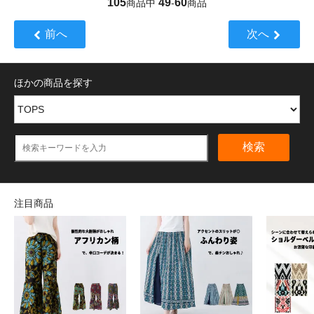
105
49
60
商品中
-
商品
前へ
次へ
ほかの商品を探す
検索
注目商品