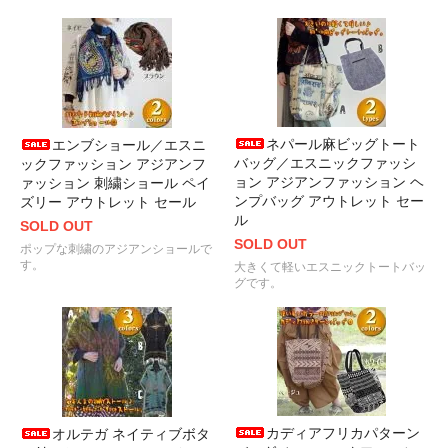
ネパール麻ビッグトート
エンブショール／エスニ
バッグ／エスニックファッシ
ックファッション アジアンフ
ョン アジアンファッション ヘ
ァッション 刺繍ショール ペイ
ンプバッグ アウトレット セー
ズリー アウトレット セール
ル
SOLD OUT
SOLD OUT
ポップな刺繍のアジアンショールで
す。
大きくて軽いエスニックトートバッ
グです。
カディアフリカパターン
オルテガ ネイティブボタ