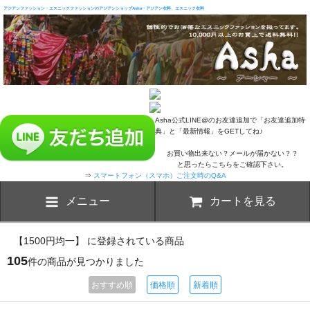
アジアンファッション・エスニックファッションのアジアンショップAsha・アジアン衣料、エスニック衣料
Asha公式LINE@のお友達追加で「お友達追加特
典」と「最新情報」をGETしてね♪
お買い物出来ない？メールが届かない？？
と思ったらこちらをご確認下さい。
⇒
スマートフォン（スマホ）ご注文時のQ&A
メニュー
カートを見る
【1500円均一】 に登録されている商品
105
件の商品が見つかりました
おすすめ順
価格順
新着順