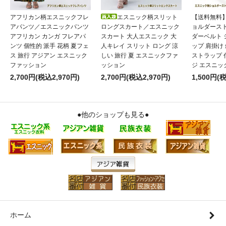
アフリカン柄エスニックフレ
エスニック柄スリット
【送料無料
アパンツ／エスニックパンツ
ロングスカート／エスニック
ョルダース
アフリカン カンガ フレアパ
スカート 大人エスニック 大
ダーベルト
ンツ 個性的 派手 花柄 夏フェ
人キレイ スリット ロング 涼
ップ 肩掛け
ス 旅行 アジアン エスニック
しい 旅行 夏 エスニックファ
ストラップ 
ファッション
ッション
ジ エスニッ
2,700円(税込2,970円)
2,700円(税込2,970円)
1,500円(
●他のショップも見る●
ホーム