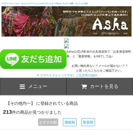
アジアンファッション・エスニックファッションのアジアンショップAsha・アジアン衣料、エスニック衣料
Asha公式LINE@のお友達追加で「お友達追加特
典」と「最新情報」をGETしてね♪
お買い物出来ない？メールが届かない？？
と思ったらこちらをご確認下さい。
⇒
スマートフォン（スマホ）ご注文時のQ&A
メニュー
カートを見る
【その他均一】 に登録されている商品
213
件の商品が見つかりました
おすすめ順
価格順
新着順