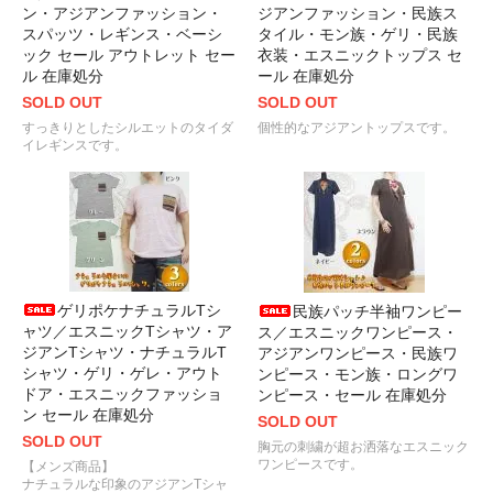
ン・アジアンファッション・
ジアンファッション・民族ス
スパッツ・レギンス・ベーシ
タイル・モン族・ゲリ・民族
ック セール アウトレット セー
衣装・エスニックトップス セ
ル 在庫処分
ール 在庫処分
SOLD OUT
SOLD OUT
すっきりとしたシルエットのタイダ
個性的なアジアントップスです。
イレギンスです。
ゲリポケナチュラルTシ
民族パッチ半袖ワンピー
ャツ／エスニックTシャツ・ア
ス／エスニックワンピース・
ジアンTシャツ・ナチュラルT
アジアンワンピース・民族ワ
シャツ・ゲリ・ゲレ・アウト
ンピース・モン族・ロングワ
ドア・エスニックファッショ
ンピース・セール 在庫処分
ン セール 在庫処分
SOLD OUT
SOLD OUT
胸元の刺繍が超お洒落なエスニック
ワンピースです。
【メンズ商品】
ナチュラルな印象のアジアンTシャ