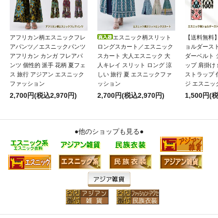
アフリカン柄エスニックフレ
エスニック柄スリット
【送料無料
アパンツ／エスニックパンツ
ロングスカート／エスニック
ョルダース
アフリカン カンガ フレアパ
スカート 大人エスニック 大
ダーベルト
ンツ 個性的 派手 花柄 夏フェ
人キレイ スリット ロング 涼
ップ 肩掛け
ス 旅行 アジアン エスニック
しい 旅行 夏 エスニックファ
ストラップ 
ファッション
ッション
ジ エスニッ
2,700円(税込2,970円)
2,700円(税込2,970円)
1,500円(
●他のショップも見る●