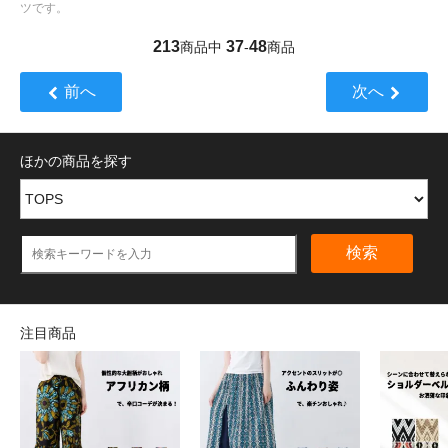
ツです。
213
37
48
商品中
-
商品
前へ
次へ
ほかの商品を探す
検索
注目商品