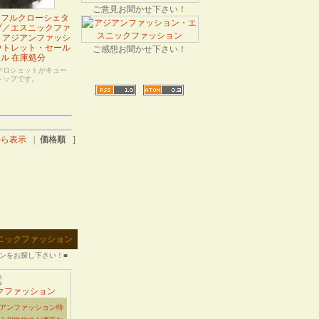
ご意見お聞かせ下さい！
ラフルクローシェタ
プ／エスニックファ
・アジアンファッシ
ウトレット・セール
ご感想お聞かせ下さい！
ル 在庫処分
クロシェットがキュー
トップです。
から表示
|
価格順
]
エスニックファッション
ンをお探し下さい！■
クファッション
アンファッション特