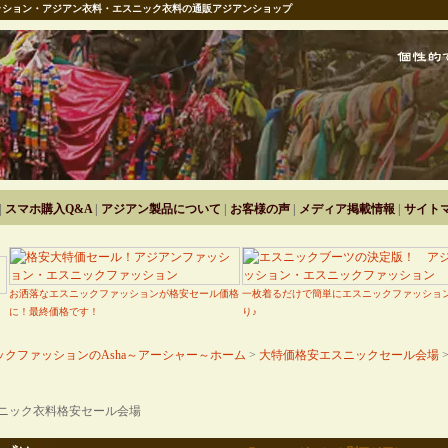
ション・アジアン衣料・エスニック衣料の通販アジアンショップ
|
スマホ購入Q&A
|
アジアン製品について
|
お客様の声
|
メディア掲載情報
|
サイト
お洒落なエスニックファッションが格安セール価格
一枚着るだけで簡単にエスニックファッショ
に！最終価格です！
り♪
クファッションのAsha～アーシャー～ホーム
>
大特価格安エスニックセール会場