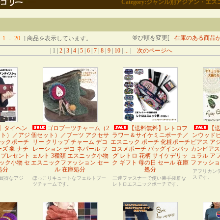
Category:ジャンル別アジアン・
並び順を変更[
在庫のある商品
1
-
20
] 商品を表示しています。
| 1 |
2
|
3
|
4
|
5
|
6
|
7
|
8
|
9
|
10
|
...
|
次のページへ
】タイヘン
ゴロブーツチャーム（2
【送料無料】レトロフ
【
ット）／アジ
個セット）／ブーツ アクセサ
ラワー＆サイケミニポーチ／
ンウッド
ニックポーチ
リー クリップ チャーム デコ
エスニック ポーチ 化粧ポーチ
ピアス ア
ズ 象 ナチ
レーション デコ ネパール フ
コスメポーチ バッグインバッ
カンピアス
 プレセント
ェルト 3種類 エスニック小物
グ レトロ 花柄 サイケデリッ
ュラル ア
ック小物 セ
エスニックファッション セー
ク ギフト 母の日 セール 在庫
ファッショ
処分
ル 在庫処分
処分
アフリカン
スです。
買得なアジ
ほっこりキュートなフェルトブー
三連ファスナーで使い勝手抜群な
ツチャームです。
レトロエスニックポーチです。