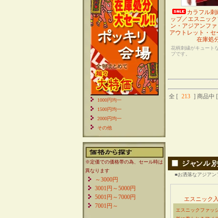
カラフル刺
ップ／エスニック
ン・アジアンファ
アウトレット・セ
在庫処
花柄刺繍がキュート
プです。
全 [
213
] 商品中 [
1000円均一
1500円均一
2000円均一
その他
※定価での価格帯の為、セール時は
異なります
■お洒落なアジアン
～3000円
3001円～5000円
5001円～7000円
エスニック
7001円～
エスニックファッ