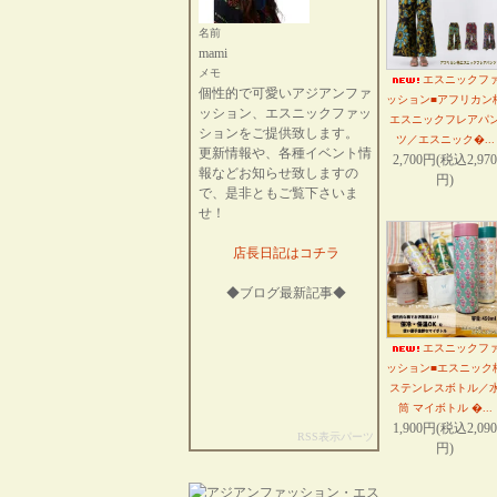
名前
mami
メモ
エスニックフ
個性的で可愛いアジアンファ
ッション■アフリカン
ッション、エスニックファッ
エスニックフレアパ
ションをご提供致します。
ツ／エスニック�...
更新情報や、各種イベント情
2,700円(税込2,970
報などお知らせ致しますの
円)
で、是非ともご覧下さいま
せ！
店長日記はコチラ
◆ブログ最新記事◆
エスニックフ
ッション■エスニック
ステンレスボトル／
筒 マイボトル �...
1,900円(税込2,090
RSS表示パーツ
円)