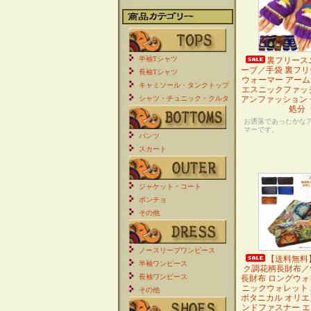
半袖Tシャツ
裏フリース
ーブ／手袋 裏フリ
長袖Tシャツ
ウォーマー アー
キャミソール・タンクトップ
エスニックファッ
シャツ・チュニック・クルタ
アンファッション 
処分
お洒落であったかな
マーです。
パンツ
スカート
ジャケット・コート
ポンチョ
その他
ノースリーブワンピース
【送料無料
半袖ワンピース
ク調花柄長財布／
長袖ワンピース
長財布 ロングウォ
ニックウォレット
その他
ボタニカル オリエ
ンドファスナー 