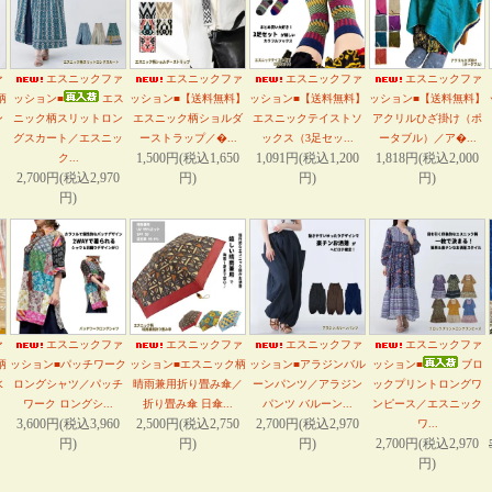
ァ
エスニックファ
エスニックファ
エスニックファ
エスニックファ
柄
ッション■
エス
ッション■【送料無料】
ッション■【送料無料】
ッション■【送料無料】
ン
ニック柄スリットロン
エスニック柄ショルダ
エスニックテイストソ
アクリルひざ掛け（ポ
グスカート／エスニッ
ーストラップ／�...
ックス（3足セッ...
ータブル）／ア�...
1,500円(税込1,650
1,091円(税込1,200
1,818円(税込2,000
ク...
2,700円(税込2,970
円)
円)
円)
円)
ァ
エスニックファ
エスニックファ
エスニックファ
エスニックファ
柄
ッション■パッチワーク
ッション■エスニック柄
ッション■アラジンバル
ッション■
ブロ
水
ロングシャツ／パッチ
晴雨兼用折り畳み傘／
ーンパンツ／アラジン
ックプリントロングワ
ワーク ロングシ...
折り畳み傘 日傘...
パンツ バルーン...
ンピース／エスニック
3,600円(税込3,960
2,500円(税込2,750
2,700円(税込2,970
ワ...
円)
円)
円)
2,700円(税込2,970
円)