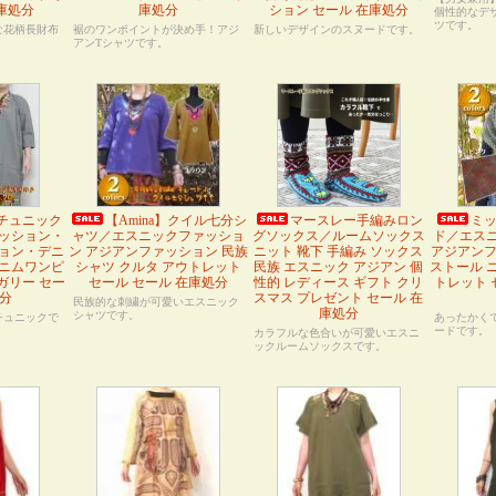
在庫処分
庫処分
ション セール 在庫処分
個性的なデ
ツです。
な花柄長財布
裾のワンポイントが決め手！アジ
新しいデザインのスヌードです。
。
アンTシャツです。
チュニック
【Amina】クイル七分シ
マースレー手編みロン
ミ
ッション・
ャツ／エスニックファッショ
グソックス／ルームソックス
ド／エス
ョン・デニ
ン アジアンファッション 民族
ニット 靴下 手編み ソックス
アジアンフ
ニムワンピ
シャツ クルタ アウトレット
民族 エスニック アジアン 個
ストール 
ガリー セー
セール セール 在庫処分
性的 レディース ギフト クリ
トレット 
処分
スマス プレゼント セール 在
民族的な刺繍が可愛いエスニック
庫処分
シャツです。
チュニックで
あったかく
ードです。
カラフルな色合いが可愛いエスニ
ックルームソックスです。