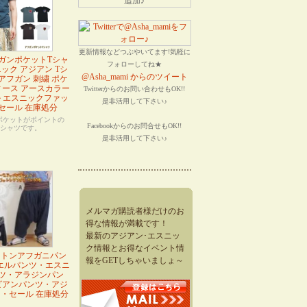
更新情報などつぶやいてます!気軽に
ガンポケットTシャ
フォローしてね★
ック アジアン Tシ
@Asha_mami からのツイート
 アフガン 刺繍 ポケ
ィース アースカラー
Twitterからのお問い合わせもOK!!
 エスニックファッ
是非活用して下さい♪
セール 在庫処分
ポケットがポイントの
Facebookからのお問合せもOK!!
Tシャツです。
是非活用して下さい♪
メルマガ購読者様だけのお
得な情報が満載です！
最新のアジアン･エスニッ
ク情報とお得なイベント情
ットンアフガニパン
報をGETしちゃいましょ～
エルパンツ・エスニ
ツ・アラジンパン
ビアンパンツ・アジ
・セール 在庫処分
】