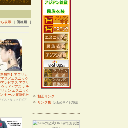
エスニックファッション
から表示
|
価格順
]
送料無料】アフリカ
ピアス／エスニック
ジアンピアス アフリ
 ウッドピアス ナチ
フリカン エスニック
ン セール 在庫処分
相互リンク
テイストなウッドピア
リンク集
（お勧めサイト満載）