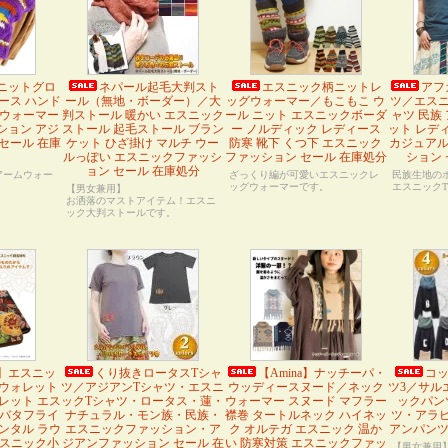
ニットグロ
ネパール起毛大判スト
エスニック柄ニットレ
アフ
ース ハンド
ール（無地・ボーダー）／大
ッグウォーマー／もこもこ ウ
ツ／エスニ
ムウォーマー
判ストール 暖かい エスニック
ール ニット エスニックボーダ
ャツ 民族
ション アジ
ストール 起毛ストール ブラン
ー ノルディック レディース
ット レデ
セール 在庫
ケット ひざ掛け マルチ ウー
防寒 靴下 くつ下 エスニック
カジュアル
ルっぽい エスニックファッシ
ファッション セール 在庫処分
ション 
ョン セール 在庫処分
アームウォー
ざっくり編が可愛いエスニックレ
民族生地の
ッグウォーマーです。
エスニック
【男女兼用】
お洒落のマストアイテム！エスニ
ック大判ストールです。
】エスニッ
くり抜きロータスTシャ
【Amina】ナッチーパ・
コ
ウォレット
ツ／アジアンTシャツ・エスニ
ウッディースヌード／ネック
ツ3／サル
レット エス
ックTシャツ・ロータス・蓮・
ウォーマー スヌード マフラー
ックパン
 バタフライ
ナチュラル・モン族・民族・
襟巻 タートルネック ハイネッ
ツ・アラ
ンタル ラウ
エスニックファッション・ア
ク オルテガ エスニック 温か
アンパンツ
エスニック小
ジアンファッション セール 在
い 防寒対策 エスニックファッ
【男女兼用