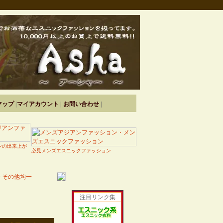
マップ
|
マイアカウント
|
お問い合わせ
|
ンの出来上が
必見メンズエスニックファッション
>
その他均一
注目リンク集