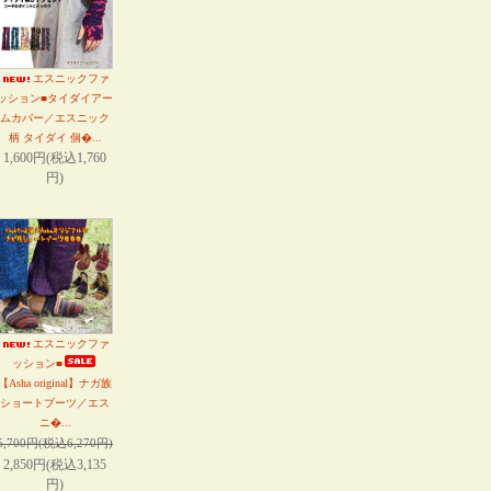
エスニックファ
ッション■タイダイアー
ムカバー／エスニック
柄 タイダイ 個�...
1,600円(税込1,760
円)
エスニックファ
ッション■
【Asha original】ナガ族
ショートブーツ／エス
ニ�...
5,700円(税込6,270円)
2,850円(税込3,135
円)