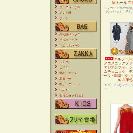
物 セール 
サンダル・サボ
ジャガード織が綺麗
（ウォレット）です
アジア靴
ブーツ
斜め掛けバッグ
手さげバッグ
ウエストバッグ
エルソール
ストール
／エスニックファ
アジアンファッシ
ピアス
ムチュニック・デ
財布・ポーチ
ース・刺繍・ダン
装飾小物
ル 在庫
帽子・ターバン
カジュアルなデニム
す。
その他
お得なセット商品