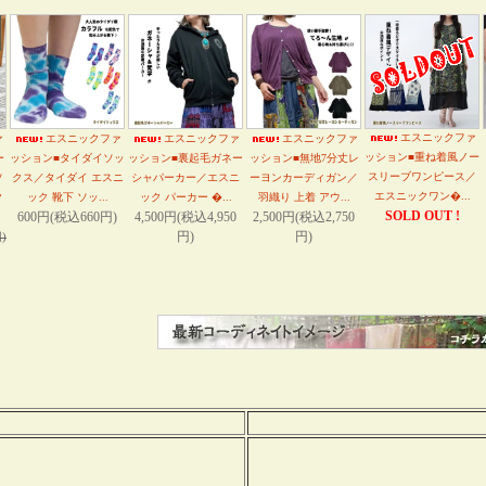
エスニックファ
ァ
エスニックファ
エスニックファ
エスニックファ
ッション■重ね着風ノー
ー
ッション■タイダイソッ
ッション■裏起毛ガネー
ッション■無地7分丈レ
スリーブワンピース／
ソ
クス／タイダイ エスニ
シャパーカー／エスニ
ーヨンカーディガン／
エスニックワン�...
ク
ック 靴下 ソッ...
ック パーカー �...
羽織り 上着 アウ...
SOLD OUT !
600円(税込660円)
4,500円(税込4,950
2,500円(税込2,750
円)
円)
)