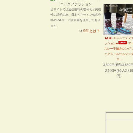
当サイトでは通信情報の暗号化と実在
性の証明の為、日本ベリサイン株式会
社のSSLサーバ証明書を使用しており
ます。
SSLとは？
エスニックフ
ッション■
マ
スレー手編みロング
ックス／ルームソッ
ス...
3,500円(税込3,850円
2,100円(税込2,310
円)