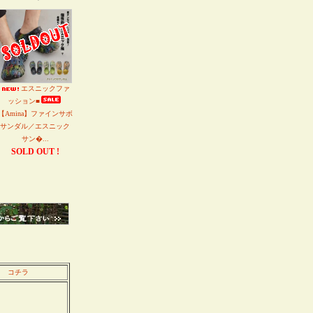
エスニックファ
ッション■
【Amina】ファインサボ
サンダル／エスニック
サン�...
SOLD OUT !
コチラ