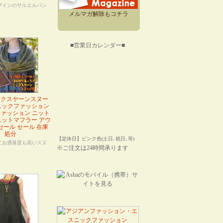
ザインのサルエルパン
メルマガ解除もコチラ
■営業日カレンダー■
ックスヤーンスヌー
ニックファッション
ァッション ニット
ニットマフラー アウ
セール セール 在庫
処分
【定休日】ピンク色(土日､祝日､等)
てお洒落度も高いスヌ
※ご注文は24時間承ります