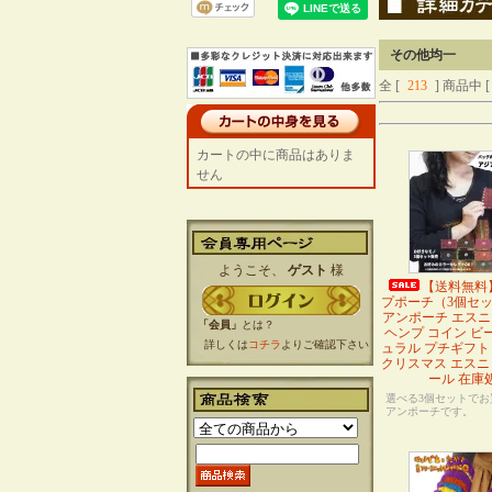
その他均一
全 [
213
] 商品中 [
カートの中に商品はありま
せん
ようこそ、
ゲスト
様
【送料無料
プポーチ（3個セ
アンポーチ エス
「会員」
とは？
ヘンプ コイン ビー
詳しくは
コチラ
よりご確認下さい
ュラル プチギフト
クリスマス エスニ
ール 在庫
選べる3個セットでお
アンポーチです。