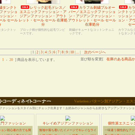
繍タンクト
レリック起毛ドレス／
カラフル刺繍プルオー
カ
ファッショ
エスニックファッション・ア
バー／エスニックファッショ
ンクトッ
ッション・
ジアンファッション・アウト
ン・アジアンファッション・
ッション
ール セール
レット・セール セール 在庫処
アウトレット・セール セール
ョン・ア
分
分
在庫処分
セー
なタンクトッ
ブロック柄が個性的な起毛ワンピ
刺繍がキュートなコットンチュニ
カラフルな
ースです。
ックです。
トなタンク
| 1 |
2
|
3
|
4
|
5
|
6
|
7
|
8
|
9
|
10
|
...
|
次のページへ
並び順を変更[
在庫のある商品
1
-
20
] 商品を表示しています。
Variation:パターン別アジアン・
ファッションをスタイル別にチェック出来ます！お好みのジャンルからお好きなアジアンファッショ
入門ファッション
キレイめアジアンファッション
個性派エスニッ
ション初心者の方でも簡
無地や落ち着いたイメージでキレイなライ
一味違う個性的なアジ