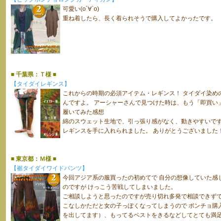
可愛い(о´∀`о)
重ね着したら、長く着られそうで購入してよかったです。
■ 千葉県：Ｔ様 ■
【タイダイレギンス】
これからの時期の必須アイテム・レギンス！ タイダイ染め
んですよ。 アーシャーさんで見つけた時は、もう「即買い
履いてみた感想
綿のスウェット生地で、引っ張り感がなく、動きやすいです。
レギンスを手に入れられました。 ありがとうございました
■ 東京都：Ｍ様 ■
【裾タイダイワイドパンツ】
今回アジア系の服買ったの初めてで 自分の想像していた感
のですが けっこう苦戦してしまいました。
ご相談しようと思ったのですが売り切れ多発で相談できずで
こなしかただと女の子っぽくなってしまうので ポンチョ購
を出してます）、もってるベストをきるなどしてとても満