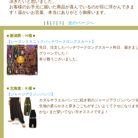
頂きたいと思いました。
お客様のお手元に届いた商品が喜んでいるのが目に浮かんできま
す！温かいお言葉、本当にありがとう御座います。
| 1 |
2
|
3
|
次のページへ
■ 新潟県：Ｈ様 ■
【レーヨンエスニックパッチワークロングスカート】
先日、注文したパッチワークロングスカート昨日、届きまし
グリーンでした！
有り難うございました。
■ 北海道：Ｋ様 ■
【ジャージアラジンパンツ】
カダルサラエルパンツに続き初のジャージアラジンパンツ
生地の柔らかさと穿きごごちがすごいよくてクセになります
かな♪ まだ穿いてない方オススメですよ！