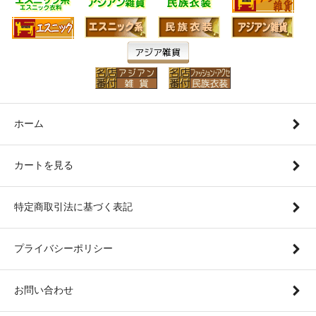
この度は大変お世話になりました。 メンズサイズ、ナガ族
には最高の商品です。 正直、履き心地は良くありませんが
全く気にしていません。 また、サイズに誤差がある可能性
せていただいた時も即日、画像付きでサイズの説明をして
そして注文後もすぐ配送していただき、御社の代表の方の
レゼント、次回割引チケットまで同封されており、大変感
顔が見えないネットでの買い物ですが、御社のスタッフ様はとても素晴らしい
した。
これからも頑張ってください。 また利用させていただきます。ありがとうござ
ホーム
■ 東京都：Ｓ様 ■
【ジャージアラジンパンツ】
カートを見る
本日、アラジンパンツ届きました♪。 問い合わせに関しても
きましてほんとに感謝しております。 是非また利用させて
しくお願いします。 ほんとに有難うございました。
特定商取引法に基づく表記
プライバシーポリシー
■ 和歌山県：Ｙ様 ■
【サイケエスニック長財布】
サイケエスニック長財布(グリーン)届きました。やっぱり
お問い合わせ
くいい。人目に付く事間違いなしだね。オレンジと二つ購
なんて買ったの初めてです。服に合わせて気分に合わせて