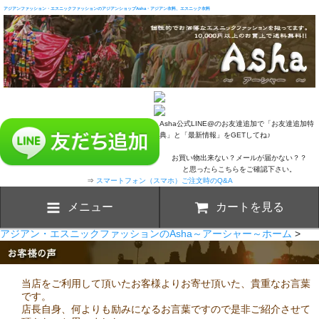
アジアンファッション・エスニックファッションのアジアンショップAsha・アジアン衣料、エスニック衣料
Asha公式LINE@のお友達追加で「お友達追加特
典」と「最新情報」をGETしてね♪
お買い物出来ない？メールが届かない？？
と思ったらこちらをご確認下さい。
⇒
スマートフォン（スマホ）ご注文時のQ&A
メニュー
カートを見る
アジアン・エスニックファッションのAsha～アーシャー～ホーム
>
当店をご利用して頂いたお客様よりお寄せ頂いた、貴重なお言葉
です。
店長自身、何よりも励みになるお言葉ですので是非ご紹介させて