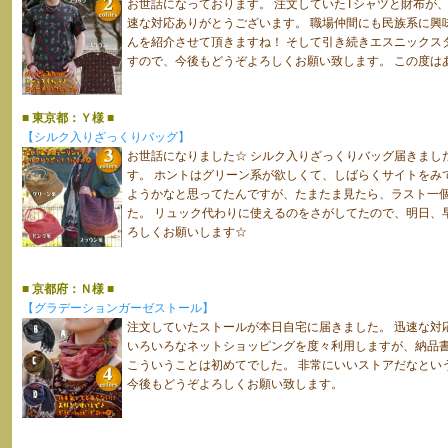
お世話になっております。 注文していたTシャツと財布が
速な対応ありがとうございます。 職場仲間にも民族系に興
んを紹介させて頂きますね！ そして引き続きエスニックス
すので、今後もどうぞよろしくお願い致します。 この度は
■ 東京都：Ｙ様 ■
【シルク入りざっくりバッグ】
お世話になりました☆ シルク入りざっくりバッグ届きまし
す。 ホントはグリーン系が欲しくて、しばらくサイトをみ
ようかなと思ってたんですが、たまたま見たら、ラスト一
た。 リュック代わりに使えるのをさがしてたので、明日、
ろしくお願いします☆
■ 京都府：Ｎ様 ■
【グラデーションガーゼストール】
注文していたストールが本日自宅に届きました。 迅速な対
いろいろなネットショッピングを度々利用しますが、納品
こういうことは初めてでした。 非常にいいストアだなとい
今後もどうぞよろしくお願い致します。