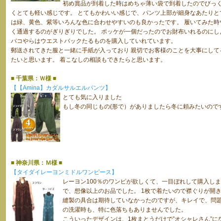
初め賞品が到着した時はめちゃ薄い袋で到着したのでびっく
くとても軽い感じです。 とてもかわいい感じで、パンツ上部が細身なあたりと
は緑、黄色、紫等いろんな色に合わせやすいのも良かったです。 履いてみた時
く通過するのがぎりぎりでした。 ポッケが一個だったのでお財布いれるのにし
バコやらはウエストバックたるものを購入していれています。
郵送されてきた服と一緒に手紙が入っており 親切でお客様のことを大事にして
たいと思います。 着こなしの相談もできたらと思います。
■ 千葉県：Ｗ様 ■
【【Amina】カダルサルエルパンツ】
とても気に入りました
もし冬の同じもの(形で）がありましたら冬に頼みたいので
■ 神奈川県：Ｍ様 ■
【タイダイレーヨンミドルワンピース】
レーヨン100％のワンピが欲しくて、一目ぼれして購入しま
で、想像以上のお品でした。 1枚で着たいので襟ぐりが開
縫製の具合は期待していなかったのですが、キレイで、問題
の洗濯時も、特に色落ちもありませんでした。
こういったデザインは、1枚まとうだけで”オシャレさん”に