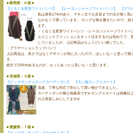
■ 静岡県：Ｋ様 ■
【ぐるぐる変形ワイドパンツ】
【レーヨンジャージワイドパンツ】
【グラ
私は身長174cmあり、マキシ丈でも足首までの丈が無く
なかなくて困っています。 ロングな物を履きたいので、総丈
ます。
・ぐるぐる変形ワイドパンツ ・レーヨンジャージワイドパ
エスニックファッションをネット注文するのは初めてで、
していましたが、上記商品はちょうどいい感じでした。
・グラデーションラップパンツ
上記商品は、長さではなくデザインが気に入ったので、ほしいな～と思って購入
す。
総丈で100cmあるものが、もっとあったら良いな～と思います。
■ 茨城県：Ｓ様 ■
【ビッグポンチョロングカーディガン】
【モン族ロングスカート】
迅速、丁寧な対応で安心して買い物ができました。
カーディガンの着心地最高ですw ロングスカートは画像以上
の入荷楽しみにしてますw
■ 愛媛県：Ｔ様 ■
【ビッグポンチョロングカーディガン】