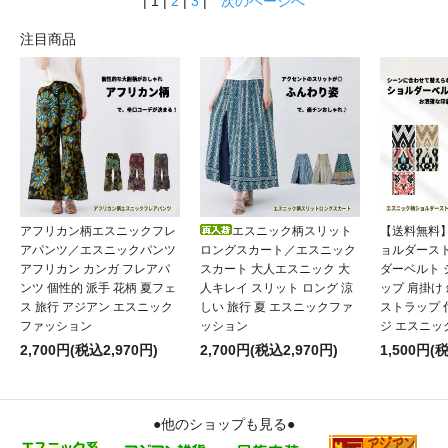
| 1 |
2
|
3
|
次のページへ
くまでの間を楽しむ時間も好きですが、やっぱり♪早く手元に
待ってる時間も楽しませてくれる上、ナイスなタイミングで届
注目商品
商品ってデザインは可愛くても使ってると直ぐほつれたり、
到着して試着してみるとちょっと微妙だったり.... それが、どちらもAshaさん
どうしても色落ちしてしまうものもあるとは思います。) Ashaさんの商品は
時、鏡の前で 『キャ━━━↑↑↑』 とどうしても興奮ぎみになっちゃいます。^ 
スタイルは、どうしても素材が薄いのばかりです。 フリース素材で暖かそうな
か気に入るのがないんです。 そんな時！ 最近たまたまAshaさんで見つけちゃ
四季。 さむ～い冬でも着心地良くエスニックな風合いはきちんと残してくれた
ることを今からワクワクしています！ 一生懸命働いたお金で購入し、 『またこ
テンションも上がります♪ そんな気分は、きっと...お客様にも届いているだろ
ます。 私の様に、困ってる方も発見されラッキーに変わるとと良いです＊^ ^
アフリカン柄エスニックフレ
エスニック柄スリット
【送料無料
■ 新潟県：Ｔ様 ■
アパンツ／エスニックパンツ
ロングスカート／エスニック
ョルダース
【うずまきサルエルパンツ】
【アフリカンタイルプリントパーカー】
アフリカン カンガ フレアパ
スカート 大人エスニック 大
ダーベルト
思った色とは若干異なりましたがとてもいい品物に出会い
ンツ 個性的 派手 花柄 夏フェ
人キレイ スリット ロング 涼
ップ 肩掛け
メンズのエスニックファッションを取り扱っている店は非
ス 旅行 アジアン エスニック
しい 旅行 夏 エスニックファ
ストラップ 
会えたことを嬉しく思います。 これからもお世話になると
ファッション
ッション
ジ エスニッ
す。
2,700円(税込2,970円)
2,700円(税込2,970円)
1,500円(
モデルさんの性別、身長なども記していただけると非常に
■ 島根県：Ｎ様 ■
●他のショップも見る●
【ナガ族シューレースブーツ】