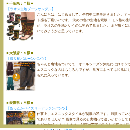
■ 千葉県：Ｔ様 ■
【ラオス生地ブーツサンダル】
こんにちは、はじめまして。午前中に無事届きました。す
ト感も丁度いいです。 渋めの色の生地も素敵！ モン族の
が、ラオスの生地というのは初めて見ました。 まだ履くに
いてみようかと思っています。
■ 大阪府：Ｓ様 ■
【織り柄バルーンパンツ】
ちゃんと裏地もついてて、オールシーズン気軽にはけそう
エスニックなのはもちろんですが、見方によっては和風に
も気に入っています。
■ 愛媛県：Ｍ様 ■
【あったかペイズリーアラジンパンツ】
仕事上、エスニックスタイルが制服の私です。 通販ってい
てありませんか？ 画像で見るのと実物って違いがどうして
のがAshaさん！！ しかも、対応が丁寧で注文して直ぐ！届