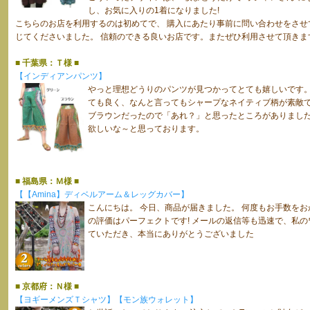
し、お気に入りの1着になりました!
こちらのお店を利用するのは初めてで、 購入にあたり事前に問い合わせをさせ
じてくださいました。 信頼のできる良いお店です。またぜひ利用させて頂きま
■ 千葉県：Ｔ様 ■
【インディアンパンツ】
やっと理想どうりのパンツが見つかってとても嬉しいです。
ても良く、なんと言ってもシャープなネイティブ柄が素敵
ブラウンだったので「あれ？」と思ったところがありました
欲しいな～と思っております。
■ 福島県：Ｍ様 ■
【【Amina】ディベルアーム＆レッグカバー】
こんにちは。 今日、商品が届きました。 何度もお手数をお
の評価はパーフェクトです! メールの返信等も迅速で、私
ていただき、本当にありがとうございました
■ 京都府：Ｎ様 ■
【ヨギーメンズＴシャツ】
【モン族ウォレット】