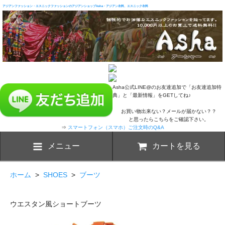
アジアンファッション・エスニックファッションのアジアンショップAsha・アジアン衣料、エスニック衣料
Asha公式LINE@のお友達追加で「お友達追加特
典」と「最新情報」をGETしてね♪
お買い物出来ない？メールが届かない？？
と思ったらこちらをご確認下さい。
⇒
スマートフォン（スマホ）ご注文時のQ&A
メニュー
カートを見る
ホーム
>
SHOES
>
ブーツ
ウエスタン風ショートブーツ