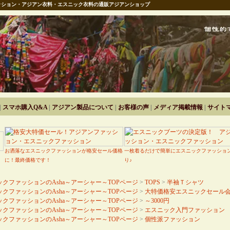
ション・アジアン衣料・エスニック衣料の通販アジアンショップ
|
スマホ購入Q&A
|
アジアン製品について
|
お客様の声
|
メディア掲載情報
|
サイト
お洒落なエスニックファッションが格安セール価格
一枚着るだけで簡単にエスニックファッショ
に！最終価格です！
り♪
クファッションのAsha～アーシャー～TOPページ
>
TOPS
>
半袖Ｔシャツ
クファッションのAsha～アーシャー～TOPページ
>
大特価格安エスニックセール
クファッションのAsha～アーシャー～TOPページ
>
～3000円
クファッションのAsha～アーシャー～TOPページ
>
エスニック入門ファッション
クファッションのAsha～アーシャー～TOPページ
>
個性派ファッション