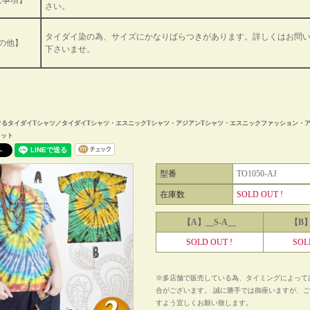
意事項】
さい。
タイダイ染の為、サイズにかなりばらつきがあります。詳しくはお問
の他】
下さいませ。
ぐるタイダイTシャツ／タイダイTシャツ・エスニックTシャツ・アジアンTシャツ・エスニックファッション・
レット
型番
TO1050-AJ
在庫数
SOLD OUT !
【A】__S-A__
【B】
SOLD OUT !
SOL
※多店舗で販売している為、タイミングによって
合がございます。 誠に勝手では御座いますが、
すよう宜しくお願い致します。