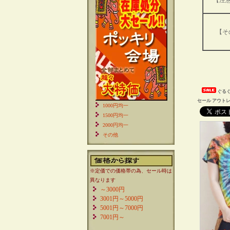
【注
【そ
ぐる
セール アウト
1000円均一
1500円均一
2000円均一
その他
※定価での価格帯の為、セール時は
異なります
～3000円
3001円～5000円
5001円～7000円
7001円～