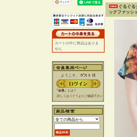
ぐるぐる
ックファッショ
カートの中に商品はありま
せん
ようこそ、
ゲスト
様
「会員」
とは？
詳しくは
コチラ
よりご確認下さい