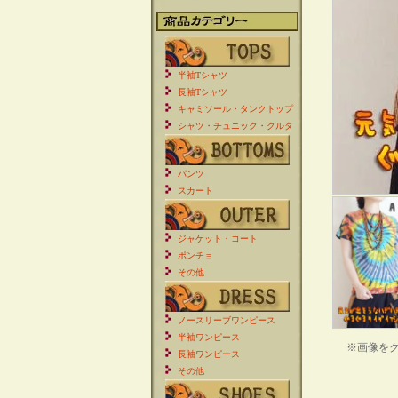
半袖Tシャツ
長袖Tシャツ
キャミソール・タンクトップ
シャツ・チュニック・クルタ
パンツ
スカート
ジャケット・コート
ポンチョ
その他
ノースリーブワンピース
半袖ワンピース
※画像を
長袖ワンピース
その他