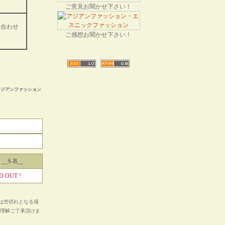
ご意見お聞かせ下さい！
い合わせ
ご感想お聞かせ下さい！
アジアンファッション
__S-B__
D OUT !
は売切れとなる場
ご理解ご了承頂けま