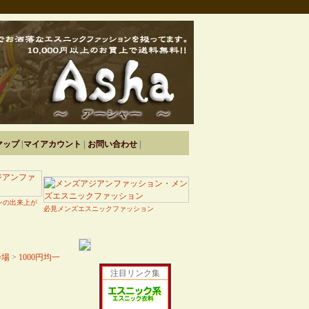
マップ
|
マイアカウント
|
お問い合わせ
|
ンの出来上が
必見メンズエスニックファッション
会場
>
1000円均一
注目リンク集