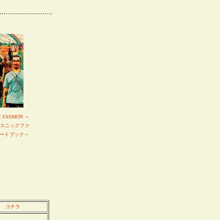
C FASHION ～
エスニックファ
ートブック～
コチラ