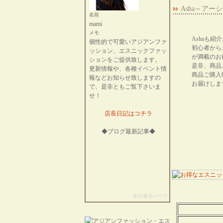
Asha～ア
名前
mami
メモ
Ashaも
個性的で可愛いアジアンファ
初心者から
ッション、エスニックファッ
が満載のお
ションをご提供致します。
是非、商品
更新情報や、各種イベント情
商品ご購入
報などお知らせ致しますの
お届けしま
で、是非ともご覧下さいま
せ！
店長日記はコチラ
◆ブログ最新記事◆
RSS表示パーツ