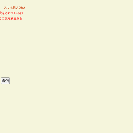
い。
スマホ購入Q&A
定をされているお
るように設定変更をお