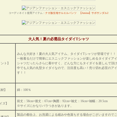
コーディネイト使用アイテム：
ナガ族生地サルエルパンツ
【Amina】サボサンダル2
大人気！夏の必需品タイダイTシャツ
みんな大好き！夏の大人気アイテム、タイダイTシャツが登場です！！
一枚着るだけで簡単にエスニックファッションが楽しめるタイダイアイ
メント】
シャツだったらさらに着やすく、どんな方にもタイダイを楽しんで頂け
中でも人気の丸型タイダイなので、注目度も高い！売り切れ必至のア
す！！
素材】
綿：100％
前丈：58cm×後丈：67cm×胸囲：92cm×袖丈：16cm×袖幅：20.5cm
イズ】
※サイズにかなりバラつきがあります。
製品の都合上、お洗濯による縮みや色落ちする場合がございますので