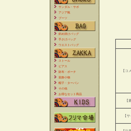
サンダル・サボ
アジア靴
ブーツ
斜め掛けバッグ
手さげバッグ
ウエストバッグ
ストール
ピアス
【コ
財布・ポーチ
装飾小物
帽子・ターバン
その他
お得なセット商品
【
【サ