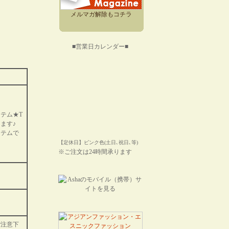
メルマガ解除もコチラ
■営業日カレンダー■
テム★T
ます♪
イテムで
【定休日】ピンク色(土日､祝日､等)
※ご注文は24時間承ります
ご注意下