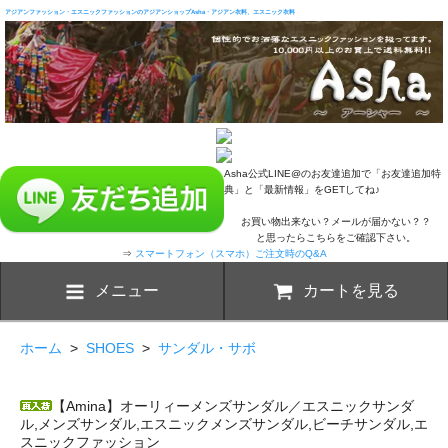
アジアンファッション・エスニックファッションのアジアンショップAsha・アジアン衣料、エスニック衣料
Asha公式LINE@のお友達追加で「お友達追加特
典」と「最新情報」をGETしてね♪
お買い物出来ない？メールが届かない？？
と思ったらこちらをご確認下さい。
⇒
スマートフォン（スマホ）ご注文時のQ&A
メニュー
カートを見る
ホーム
>
SHOES
>
サンダル・サボ
【Amina】オーリィーメンズサンダル／エスニックサンダ
ル,メンズサンダル,エスニックメンズサンダル,ビーチサンダル,エ
スニックファッション