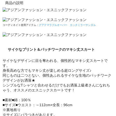
商品の説明
コーディネイト使用アイテム：
グアテマラプルオーバー
カッチミラーサンダル
サイケなプリント＆パッチワークのマキシ丈スカート
サイケなデザインに目を奪われる、個性的なマキシ丈スカートで
す。
身長高めな方でもマキシ丈が楽しめる超ロングサイズ♪
同じものは二つとない、個性あふれるサイケな生地のパッチワーク
デザインがお洒落★
シンプルなTシャツと合わせるだけでもお洒落上級者さんになれち
ゃう、オススメのエスニックスカートです！
■素材■綿：100％
■サイズ■ウエスト：～112cm×全長：96cm
※裏地有り
※サイズにバラつきがあります。