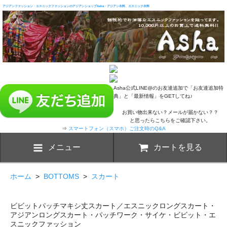
アジアンファッション・エスニックファッションのアジアンショップAsha・アジアン衣料、エスニック衣料
Asha公式LINE@のお友達追加で「お友達追加特
典」と「最新情報」をGETしてね♪
お買い物出来ない？メールが届かない？？
と思ったらこちらをご確認下さい。
⇒
スマートフォン（スマホ）ご注文時のQ&A
メニュー
カートを見る
ホーム
>
BOTTOMS
>
スカート
ビビットパッチマキシ丈スカート／エスニックロングスカート・
アジアンロングスカート・パッチワーク・サイケ・ビビット・エ
スニックファッション