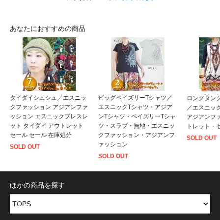
あなたにおすすめの商品
タイダイシュシュ／エスニッ
ビッグペイズリーTシャツ／
ロングタン
クファッション アジアンファ
エスニックTシャツ・アジア
／エスニッ
ッション エスニックブレスレ
ンTシャツ・ペイズリーTシャ
アジアンフ
ット タイダイ アウトレット
ツ・スラブ・無地・エスニッ
トレット・
セール セール 在庫処分
クファッション・アジアンフ
SOLD OUT
ァッション
SOLD OUT
SOLD OUT
ほかの商品を探す