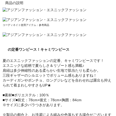
商品の説明
コーディネイト使用アイテム：参考商品
の定番ワンピース！キャミワンピース
夏のエスニックファッションの定番、キャミワンピースです！
エスニックな総柄で夏らしさ＆リゾート感も満載♪
肩紐は多少伸縮性のある柔らかい生地で肌当たりも柔らか。
三段ギャザーのシルエットでボリューム感もありますね！
カーディガンやポンチョ、ロングジレなどを合わせれば露出も抑え
られて着まわしやすさもUP★
■素材■ポリエステル：100％
■サイズ■前丈：78cm×後丈：78cm×胸囲：84cm
※サイズに多少バラつきがあります。
※製品の都合上、お洗濯による縮みや色落ちする場合がございます