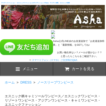
アジアンファッション・エスニックファッションのアジアンショップAsha・アジアン衣料、エスニック衣料
Asha公式LINE@のお友達追加で「お友達追加特
典」と「最新情報」をGETしてね♪
お買い物出来ない？メールが届かない？？
と思ったらこちらをご確認下さい。
⇒
スマートフォン（スマホ）ご注文時のQ&A
メニュー
カートを見る
ホーム
>
DRESS
>
ノースリーブワンピース
エスニック柄キャミソールワンピース／エスニックワンピース・
リゾートワンピース・アジアンワンピース・キャミワンピース・
エスニックファッション