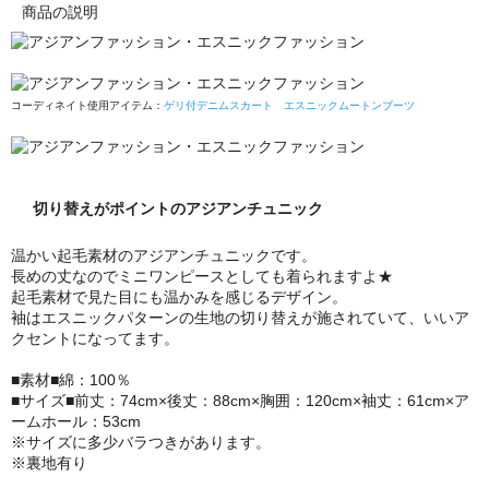
商品の説明
コーディネイト使用アイテム：
ゲリ付デニムスカート
エスニックムートンブーツ
切り替えがポイントのアジアンチュニック
温かい起毛素材のアジアンチュニックです。
長めの丈なのでミニワンピースとしても着られますよ★
起毛素材で見た目にも温かみを感じるデザイン。
袖はエスニックパターンの生地の切り替えが施されていて、いいア
クセントになってます。
■素材■綿：100％
■サイズ■前丈：74cm×後丈：88cm×胸囲：120cm×袖丈：61cm×ア
ームホール：53cm
※サイズに多少バラつきがあります。
※裏地有り