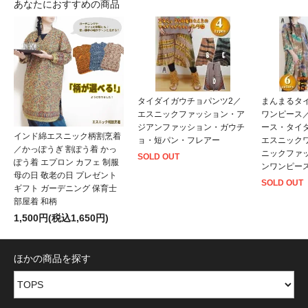
あなたにおすすめの商品
タイダイガウチョパンツ2／
まんまるタ
エスニックファッション・ア
ワンピース
ジアンファッション・ガウチ
ース・タイ
インド綿エスニック柄割烹着
ョ・短パン・フレアー
エスニック
／かっぽうぎ 割ぽう着 かっ
ニックファ
SOLD OUT
ぽう着 エプロン カフェ 制服
ンワンピー
母の日 敬老の日 プレゼント
SOLD OUT
ギフト ガーデニング 保育士
部屋着 和柄
1,500円(税込1,650円)
ほかの商品を探す