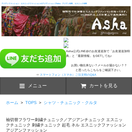
アジアンファッション・エスニックファッションのアジアンショップAsha・アジアン衣料、エスニック衣料
Asha公式LINE@のお友達追加で「お友達追加特
典」と「最新情報」をGETしてね♪
お買い物出来ない？メールが届かない？？
と思ったらこちらをご確認下さい。
⇒
スマートフォン（スマホ）ご注文時のQ&A
メニュー
カートを見る
ホーム
>
TOPS
>
シャツ・チュニック・クルタ
袖切替フラワー刺繍チュニック／アジアンチュニック エスニッ
クチュニック 刺繍チュニック 起毛 ネル エスニックファッション
アジアンファッション