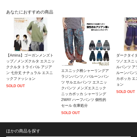
あなたにおすすめの商品
【Amina】ゴーガンメンズト
ダークタイ
ップ／メンズクルタ エスニッ
ツ／エスニ
ククルタ トライバル アジア
ルパンツ ア
エスニック柄シャーリングア
ン 七分丈 ナチュラル エスニ
ルーンパンツ
ラジンパンツ／バルーンパン
ックファッション
カポッカ 
ツ サルエルパンツ エスニッ
ョン
SOLD OUT
クパンツ メンズエスニック
SOLD OUT
ニッカポッカ シャーリング
2WAY ハーフパンツ 個性的
セール 在庫処分
SOLD OUT
ほかの商品を探す