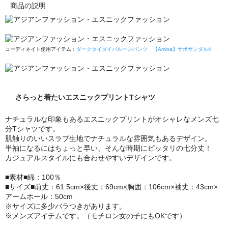
商品の説明
コーディネイト使用アイテム：
ダークタイダイバルーンパンツ
【Amina】サボサンダル4
さらっと着たいエスニックプリントTシャツ
ナチュラルな印象もあるエスニックプリントがオシャレなメンズ七
分Tシャツです。
肌触りのいいスラブ生地でナチュラルな雰囲気もあるデザイン。
半袖になるにはちょっと早い、そんな時期にピッタリの七分丈！
カジュアルスタイルにも合わせやすいデザインです。
■素材■綿：100％
■サイズ■前丈：61.5cm×後丈：69cm×胸囲：106cm×袖丈：43cm×
アームホール：50cm
※サイズに多少バラつきがあります。
※メンズアイテムです。（モチロン女の子にもOKです）