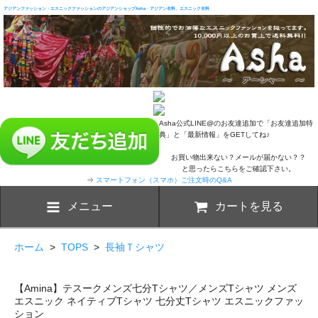
アジアンファッション・エスニックファッションのアジアンショップAsha・アジアン衣料、エスニック衣料
Asha公式LINE@のお友達追加で「お友達追加特
典」と「最新情報」をGETしてね♪
お買い物出来ない？メールが届かない？？
と思ったらこちらをご確認下さい。
⇒
スマートフォン（スマホ）ご注文時のQ&A
メニュー
カートを見る
ホーム
>
TOPS
>
長袖Ｔシャツ
【Amina】テスークメンズ七分Tシャツ／メンズTシャツ メンズ
エスニック ネイティブTシャツ 七分丈Tシャツ エスニックファッ
ション