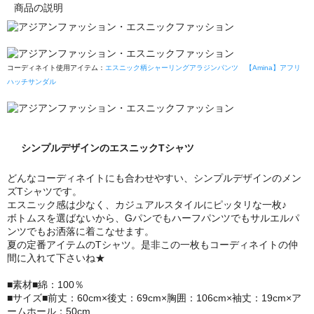
商品の説明
コーディネイト使用アイテム：
エスニック柄シャーリングアラジンパンツ
【Amina】アフリ
ハッチサンダル
シンプルデザインのエスニックTシャツ
どんなコーディネイトにも合わせやすい、シンプルデザインのメン
ズTシャツです。
エスニック感は少なく、カジュアルスタイルにピッタリな一枚♪
ボトムスを選ばないから、Gパンでもハーフパンツでもサルエルパ
ンツでもお洒落に着こなせます。
夏の定番アイテムのTシャツ。是非この一枚もコーディネイトの仲
間に入れて下さいね★
■素材■綿：100％
■サイズ■前丈：60cm×後丈：69cm×胸囲：106cm×袖丈：19cm×ア
ームホール：50cm