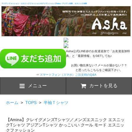
アジアンファッション・エスニックファッションのアジアンショップAsha・アジアン衣料、エスニック衣料
Asha公式LINE@のお友達追加で「お友達追加特
典」と「最新情報」をGETしてね♪
お買い物出来ない？メールが届かない？？
と思ったらこちらをご確認下さい。
⇒
スマートフォン（スマホ）ご注文時のQ&A
メニュー
カートを見る
ホーム
>
TOPS
>
半袖Ｔシャツ
【Amina】クレイグメンズTシャツ／メンズエスニック エスニッ
クTシャツ アジアンTシャツ かっこいい クール モード エスニッ
クファッション