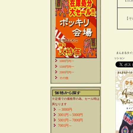
【注
【そ
まんまるタイ
ッション
1000円均一
1500円均一
2000円均一
その他
※定価での価格帯の為、セール時は
異なります
～3000円
3001円～5000円
5001円～7000円
7001円～