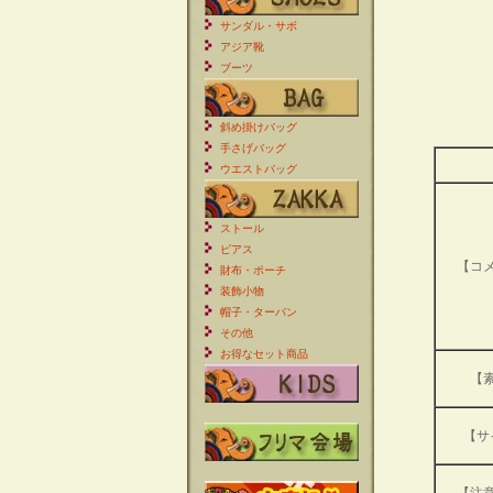
サンダル・サボ
アジア靴
ブーツ
斜め掛けバッグ
手さげバッグ
ウエストバッグ
ストール
ピアス
【コ
財布・ポーチ
装飾小物
帽子・ターバン
その他
お得なセット商品
【
【サ