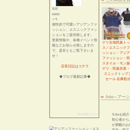
名前
mami
メモ
個性的で可愛いアジアンファ
ッション、エスニックファッ
ションをご提供致します。
更新情報や、各種イベント情
ゲリ生地民族トッ
報などお知らせ致しますの
ス／エスニックフ
で、是非ともご覧下さいま
ッション・アジア
せ！
ファッション・民
スタイル・モン族
店長日記はコチラ
ゲリ・民族衣装・
スニックトップ
◆ブログ最新記事◆
セール 在庫処
Asha～ア
Ashaも
RSS表示パーツ
初心者から
が満載のお