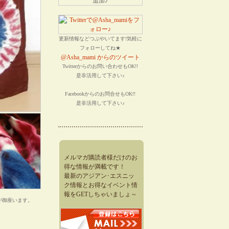
更新情報などつぶやいてます!気軽に
フォローしてね★
@Asha_mami からのツイート
Twitterからのお問い合わせもOK!!
是非活用して下さい♪
Facebookからのお問合せもOK!!
是非活用して下さい♪
メルマガ購読者様だけのお
得な情報が満載です！
最新のアジアン･エスニッ
ク情報とお得なイベント情
報をGETしちゃいましょ～
が御座います。