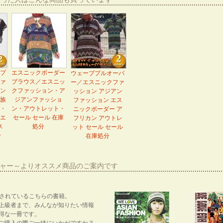
プ
エスニックボーダー
ウェーブプルオーバ
ァ
ブラウス／エスニッ
ー／エスニックファ
ン
クファッション・ア
ッション アジアン
族
ジアンファッショ
ファッション エス
・
ン・アウトレット・
ニックボーダー ア
エ
セール セール 在庫
フリカン アウトレ
ス
処分
ット セール セール
分
在庫処分
ーシャー～よりオススメ商品のご案内です
紹介されているこちらの書籍。
上級者まで、みんなが知りたい情報
得な一冊です。