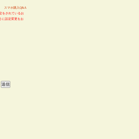
い。
スマホ購入Q&A
定をされているお
るように設定変更をお