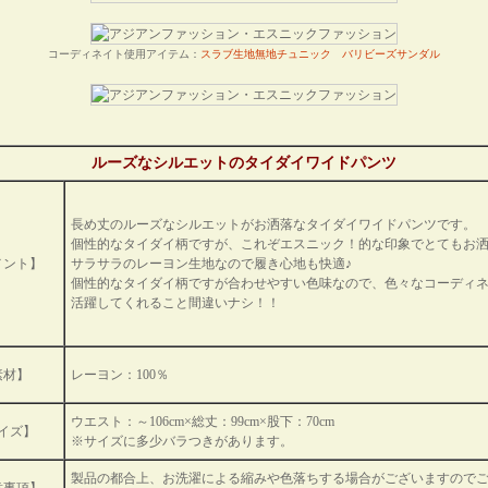
コーディネイト使用アイテム：
スラブ生地無地チュニック
バリビーズサンダル
ルーズなシルエットのタイダイワイドパンツ
長め丈のルーズなシルエットがお洒落なタイダイワイドパンツです。
個性的なタイダイ柄ですが、これぞエスニック！的な印象でとてもお
メント】
サラサラのレーヨン生地なので履き心地も快適♪
個性的なタイダイ柄ですが合わせやすい色味なので、色々なコーディ
活躍してくれること間違いナシ！！
素材】
レーヨン：100％
ウエスト：～106cm×総丈：99cm×股下：70cm
イズ】
※サイズに多少バラつきがあります。
製品の都合上、お洗濯による縮みや色落ちする場合がございますので