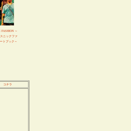
C FASHION ～
エスニックファ
ートブック～
コチラ