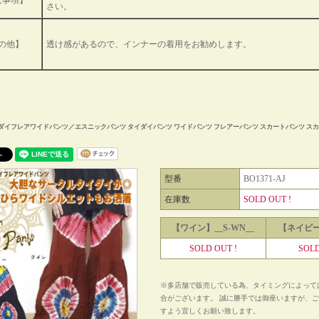
意事項】
さい。
の他】
透け感があるので、インナーの着用をお勧めします。
ダイフレアワイドパンツ／エスニックパンツ タイダイパンツ ワイドパンツ フレアーパンツ スカートパンツ スカ
型番
BO1371-AJ
在庫数
SOLD OUT !
【ワイン】__S-WN__
【ネイビー】
SOLD OUT !
SOLD
※多店舗で販売している為、タイミングによって
合がございます。 誠に勝手では御座いますが、
すよう宜しくお願い致します。