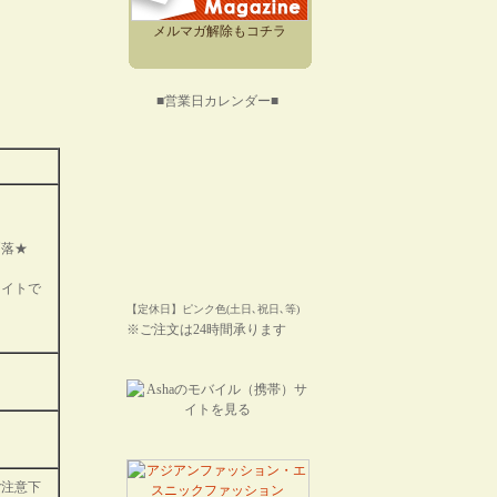
メルマガ解除もコチラ
■営業日カレンダー■
洒落★
ネイトで
【定休日】ピンク色(土日､祝日､等)
※ご注文は24時間承ります
ご注意下