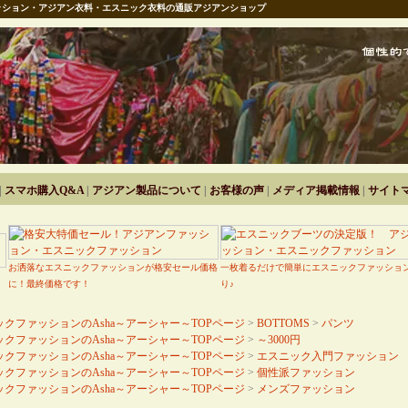
ション・アジアン衣料・エスニック衣料の通販アジアンショップ
|
スマホ購入Q&A
|
アジアン製品について
|
お客様の声
|
メディア掲載情報
|
サイト
お洒落なエスニックファッションが格安セール価格
一枚着るだけで簡単にエスニックファッショ
に！最終価格です！
り♪
クファッションのAsha～アーシャー～TOPページ
>
BOTTOMS
>
パンツ
クファッションのAsha～アーシャー～TOPページ
>
～3000円
クファッションのAsha～アーシャー～TOPページ
>
エスニック入門ファッション
クファッションのAsha～アーシャー～TOPページ
>
個性派ファッション
クファッションのAsha～アーシャー～TOPページ
>
メンズファッション