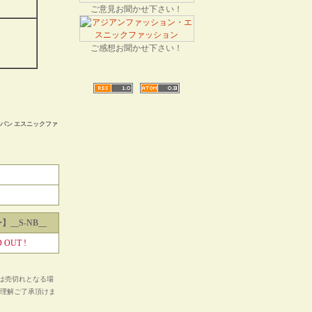
ご意見お聞かせ下さい！
ご感想お聞かせ下さい！
パン エスニックファ
__S-NB__
 OUT !
は売切れとなる場
ご理解ご了承頂けま