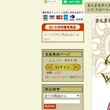
まんまるタイ
ンツ スカート
カートの中に商品はありま
せん
ようこそ、
ゲスト
様
「会員」
とは？
詳しくは
コチラ
よりご確認下さい