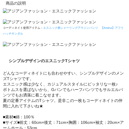
商品の説明
コーディネイト使用アイテム：
エスニック柄シャーリングアラジンパンツ
【Amina】アフリ
ハッチサンダル
シンプルデザインのエスニックTシャツ
どんなコーディネイトにも合わせやすい、シンプルデザインのメン
ズTシャツです。
エスニック感は少なく、カジュアルスタイルにピッタリな一枚♪
ボトムスを選ばないから、Gパンでもハーフパンツでもサルエルパ
ンツでもお洒落に着こなせます。
夏の定番アイテムのTシャツ。是非この一枚もコーディネイトの仲
間に入れて下さいね★
■素材■綿：100％
■サイズ■前丈：60cm×後丈：71cm×胸囲：106cm×袖丈：20cm×ア
ームホール：53cm