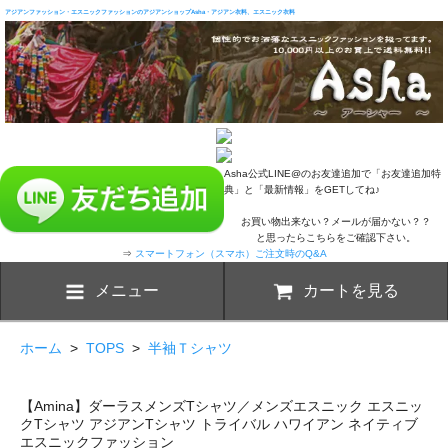
アジアンファッション・エスニックファッションのアジアンショップAsha・アジアン衣料、エスニック衣料
Asha公式LINE@のお友達追加で「お友達追加特
典」と「最新情報」をGETしてね♪
お買い物出来ない？メールが届かない？？
と思ったらこちらをご確認下さい。
⇒
スマートフォン（スマホ）ご注文時のQ&A
メニュー
カートを見る
ホーム
>
TOPS
>
半袖Ｔシャツ
【Amina】ダーラスメンズTシャツ／メンズエスニック エスニッ
クTシャツ アジアンTシャツ トライバル ハワイアン ネイティブ
エスニックファッション