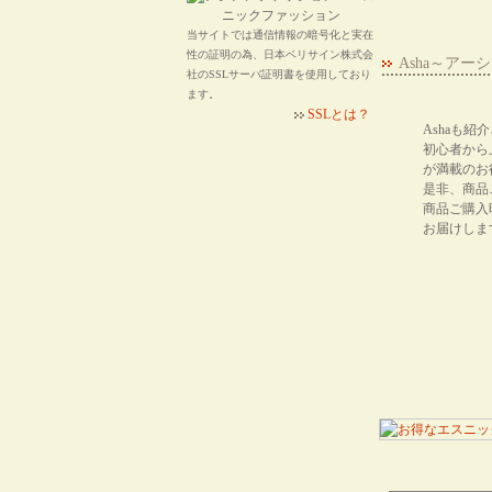
当サイトでは通信情報の暗号化と実在
性の証明の為、日本ベリサイン株式会
Asha～ア
社のSSLサーバ証明書を使用しており
ます。
SSLとは？
Ashaも
初心者から
が満載のお
是非、商品
商品ご購入
お届けしま