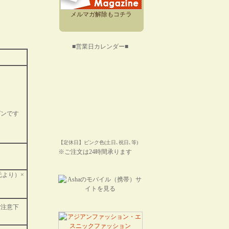
メルマガ解除もコチラ
■営業日カレンダー■
ガンです
【定休日】ピンク色(土日､祝日､等)
※ご注文は24時間承ります
元より）×
ご注意下