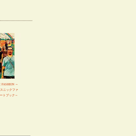
C FASHION ～
エスニックファ
ートブック～