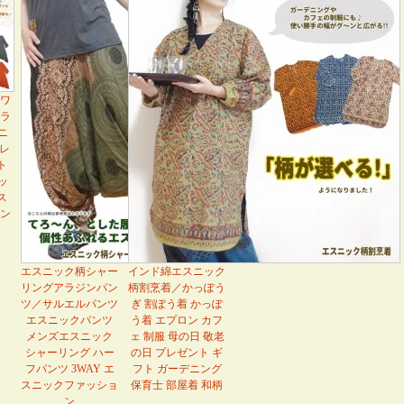
ワ
ラ
ニ
 レ
ト
ッ
ス
ン
エスニック柄シャー
インド綿エスニック
リングアラジンパン
柄割烹着／かっぽう
ツ／サルエルパンツ
ぎ 割ぽう着 かっぽ
エスニックパンツ
う着 エプロン カフ
メンズエスニック
ェ 制服 母の日 敬老
シャーリング ハー
の日 プレゼント ギ
フパンツ 3WAY エ
フト ガーデニング
スニックファッショ
保育士 部屋着 和柄
ン