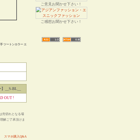
ご意見お聞かせ下さい！
ご感想お聞かせ下さい！
手 ツートンカラー エ
__S-BL__
D OUT !
は売切れとなる場
ご理解ご了承頂けま
い。
スマホ購入Q&A