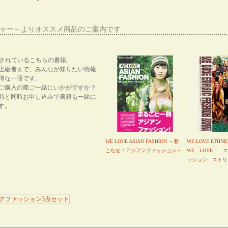
ーシャー～よりオススメ商品のご案内です
紹介されているこちらの書籍。
上級者まで、みんなが知りたい情報
得な一冊です。
ご購入の際ご一緒にいかがですか？
時と同時お申し込みで書籍も一緒に
す。
WE LOVE ASIAN FASHION ～着
WE LOVE ETHNI
こなせ！アジアンファッション～
WE LOVE 
ッション ストリ