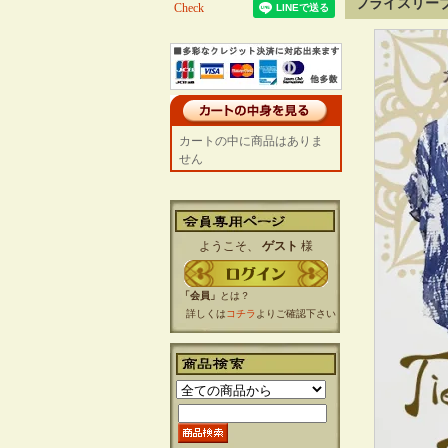
フライスリーブ
Check
カートの中に商品はありま
せん
ようこそ、
ゲスト
様
「会員」
とは？
詳しくは
コチラ
よりご確認下さい