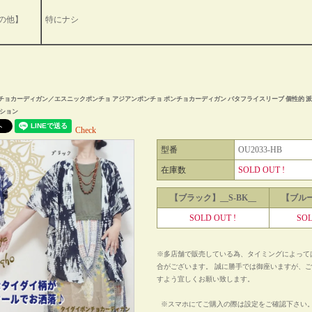
の他】
特にナシ
チョカーディガン／エスニックポンチョ アジアンポンチョ ポンチョカーディガン バタフライスリーブ 個性的 派
ション
Check
型番
OU2033-HB
在庫数
SOLD OUT !
【ブラック】__S-BK__
【ブルー】
SOLD OUT !
SOL
※多店舗で販売している為、タイミングによって
合がございます。 誠に勝手では御座いますが、
すよう宜しくお願い致します。
※スマホにてご購入の際は設定をご確認下さ