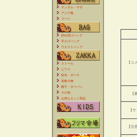
サンダル・サボ
アジア靴
ブーツ
斜め掛けバッグ
手さげバッグ
ウエストバッグ
【コ
ストール
ピアス
財布・ポーチ
装飾小物
帽子・ターバン
その他
【
お得なセット商品
【サ
【注