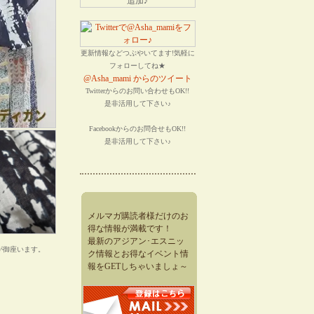
更新情報などつぶやいてます!気軽に
フォローしてね★
@Asha_mami からのツイート
Twitterからのお問い合わせもOK!!
是非活用して下さい♪
Facebookからのお問合せもOK!!
是非活用して下さい♪
メルマガ購読者様だけのお
得な情報が満載です！
最新のアジアン･エスニッ
が御座います。
ク情報とお得なイベント情
報をGETしちゃいましょ～