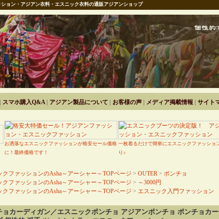
ション・アジアン衣料・エスニック衣料の通販アジアンショップ
|
スマホ購入Q&A
|
アジアン製品について
|
お客様の声
|
メディア掲載情報
|
サイト
お洒落なエスニックファッションが格安セール価格
一枚着るだけで簡単にエスニックファッショ
に！最終価格です！
り♪
クファッションのAsha～アーシャー～TOPページ
>
OUTER
>
ポンチョ
クファッションのAsha～アーシャー～TOPページ
>
～3000円
クファッションのAsha～アーシャー～TOPページ
>
エスニック入門ファッション
チョカーディガン／エスニックポンチョ アジアンポンチョ ポンチョカー