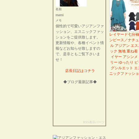
名前
mami
メモ
個性的で可愛いアジアンファ
ッション、エスニックファッ
レイヤード七分袖
ションをご提供致します。
ンピース／ナチュ
更新情報や、各種イベント情
ル アジアン エス
報などお知らせ致しますの
ック 無地 重ね着
で、是非ともご覧下さいま
イヤー アシンメ
せ！
リー ゆったり ビ
グシルエット エ
店長日記はコチラ
ニックファッショ
◆ブログ最新記事◆
RSS表示パーツ