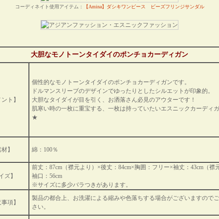
コーディネイト使用アイテム：
【Amina】ダシキワンピース
ビーズフリンジサンダル
大胆なモノトーンタイダイのポンチョカーディガン
個性的なモノトーンタイダイのポンチョカーディガンです。
ドルマンスリーブのデザインでゆったりとしたシルエットが印象的。
メント】
大胆なタイダイが目を引く、お洒落さん必見のアウターです！
肌寒い時の一枚に重宝する、一枚は持っていたいエスニックカーディ
★
素材】
綿：100％
前丈：87cm（襟元より）×後丈：84cm×胸囲：フリー×袖丈：43cm（襟
イズ】
袖口：56cm
※サイズに多少バラつきがあります。
製品の都合上、お洗濯による縮みや色落ちする場合がございますので
意事項】
さい。