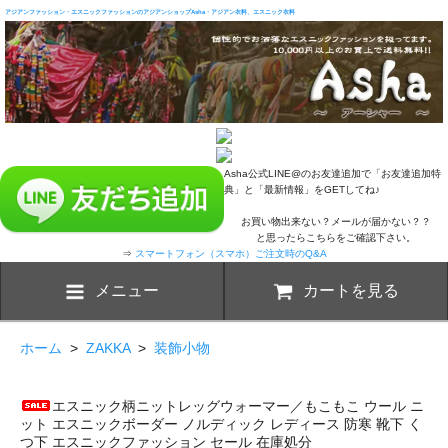
アジアンファッション・エスニックファッションのアジアンショップAsha・アジアン衣料、エスニック衣料
Asha公式LINE@のお友達追加で「お友達追加特
典」と「最新情報」をGETしてね♪
お買い物出来ない？メールが届かない？？
と思ったらこちらをご確認下さい。
⇒
スマートフォン（スマホ）ご注文時のQ&A
メニュー
カートを見る
ホーム
>
ZAKKA
>
装飾小物
エスニック柄ニットレッグウォーマー／もこもこ ウール ニ
ット エスニックボーダー ノルディック レディース 防寒 靴下 く
つ下 エスニックファッション セール 在庫処分