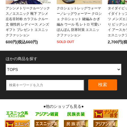
アシンメトリークルーソック
クロシェットレッグウォーマ
タイダイビ
ス／エスニック 靴下 アシメ
ー／レッグウォーマー クロシ
イダイトップ
左右非対称 カラフル クルー
ェ クロシェット 鍵編み かぎ
ツ メンズエ
丈 個性的 レディース メンズ
編み ウール 毛 レトロ 可愛い
り ビッグシ
ギフト プレゼント エスニッ
ぼんぼん 防寒対策 エスニッ
イ アースカ
クファッション
クファッション
エスニック
600円(税込660円)
2,700円(
SOLD OUT
ほかの商品を探す
検索
●他のショップも見る●