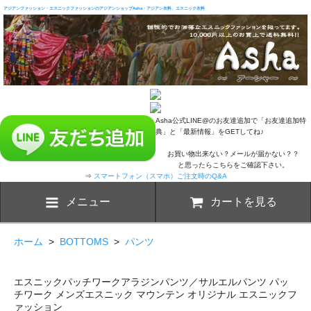
アジアンファッション・エスニックファッションのアジアンショップAsha・アジアン衣料、エスニック衣料
Asha公式LINE@のお友達追加で「お友達追加特
典」と「最新情報」をGETしてね♪
お買い物出来ない？メールが届かない？？
と思ったらこちらをご確認下さい。
⇒
スマートフォン（スマホ）ご注文時のQ&A
メニュー
カートを見る
ホーム
>
BOTTOMS
>
パンツ
エスニックパッチワークアラジンパンツ／サルエルパンツ パッ
チワーク メンズエスニック マウンテン オリジナル エスニックフ
ァッション