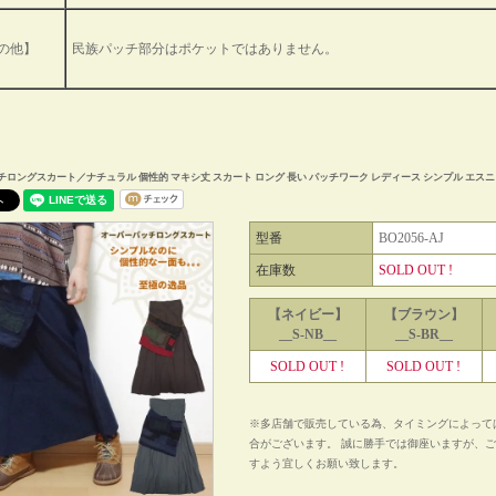
の他】
民族パッチ部分はポケットではありません。
ロングスカート／ナチュラル 個性的 マキシ丈 スカート ロング 長い パッチワーク レディース シンプル エス
型番
BO2056-AJ
在庫数
SOLD OUT !
【ネイビー】
【ブラウン】
__S-NB__
__S-BR__
SOLD OUT !
SOLD OUT !
※多店舗で販売している為、タイミングによって
合がございます。 誠に勝手では御座いますが、
すよう宜しくお願い致します。