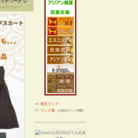
パッチワーク レ
shaアーシャー
相互リンク
リンク集
（お勧めサイト満載）