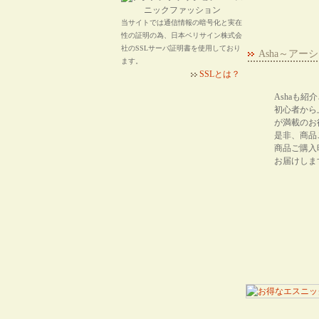
当サイトでは通信情報の暗号化と実在
性の証明の為、日本ベリサイン株式会
社のSSLサーバ証明書を使用しており
Asha～ア
ます。
SSLとは？
Ashaも
初心者から
が満載のお
是非、商品
商品ご購入
お届けしま