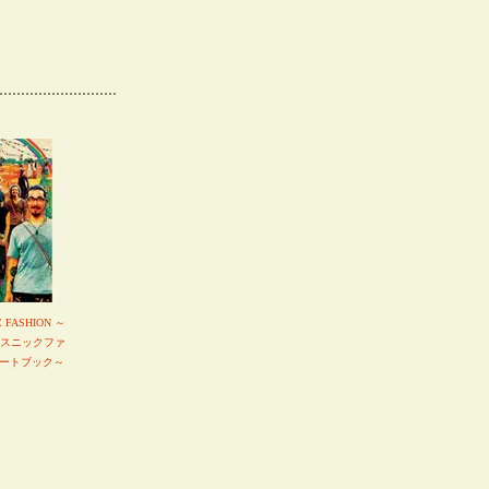
C FASHION ～
エスニックファ
ートブック～