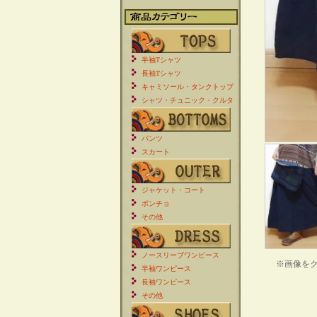
半袖Tシャツ
長袖Tシャツ
キャミソール・タンクトップ
シャツ・チュニック・クルタ
パンツ
スカート
ジャケット・コート
ポンチョ
その他
ノースリーブワンピース
※画像を
半袖ワンピース
長袖ワンピース
その他