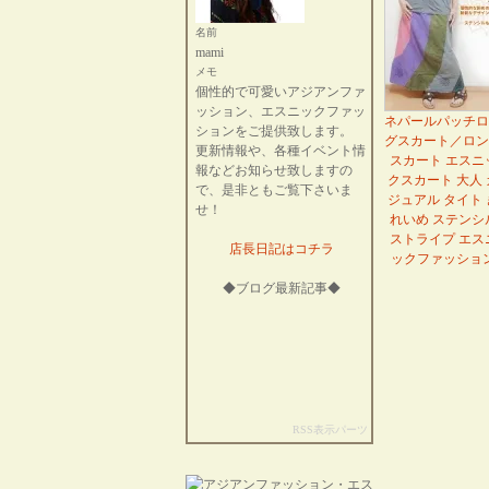
名前
mami
メモ
個性的で可愛いアジアンファ
ッション、エスニックファッ
ネパールパッチロ
ションをご提供致します。
グスカート／ロン
更新情報や、各種イベント情
スカート エスニ
報などお知らせ致しますの
クスカート 大人 
で、是非ともご覧下さいま
ジュアル タイト 
せ！
れいめ ステンシ
ストライプ エス
店長日記はコチラ
ックファッショ
◆ブログ最新記事◆
RSS表示パーツ