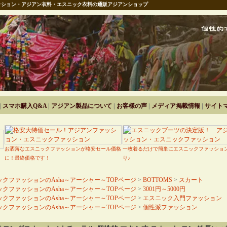
ション・アジアン衣料・エスニック衣料の通販アジアンショップ
|
スマホ購入Q&A
|
アジアン製品について
|
お客様の声
|
メディア掲載情報
|
サイト
お洒落なエスニックファッションが格安セール価格
一枚着るだけで簡単にエスニックファッショ
に！最終価格です！
り♪
クファッションのAsha～アーシャー～TOPページ
>
BOTTOMS
>
スカート
クファッションのAsha～アーシャー～TOPページ
>
3001円～5000円
クファッションのAsha～アーシャー～TOPページ
>
エスニック入門ファッション
クファッションのAsha～アーシャー～TOPページ
>
個性派ファッション