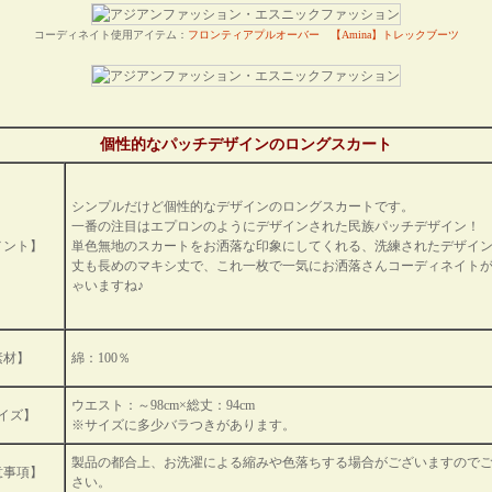
コーディネイト使用アイテム：
フロンティアプルオーバー
【Amina】トレックブーツ
個性的なパッチデザインのロングスカート
シンプルだけど個性的なデザインのロングスカートです。
一番の注目はエプロンのようにデザインされた民族パッチデザイン！
メント】
単色無地のスカートをお洒落な印象にしてくれる、洗練されたデザイ
丈も長めのマキシ丈で、これ一枚で一気にお洒落さんコーディネイト
ゃいますね♪
素材】
綿：100％
ウエスト：～98cm×総丈：94cm
イズ】
※サイズに多少バラつきがあります。
製品の都合上、お洗濯による縮みや色落ちする場合がございますので
意事項】
さい。