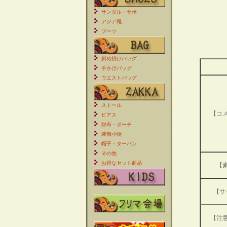
サンダル・サボ
アジア靴
ブーツ
斜め掛けバッグ
手さげバッグ
ウエストバッグ
ストール
【コ
ピアス
財布・ポーチ
装飾小物
帽子・ターバン
その他
お得なセット商品
【
【サ
【注