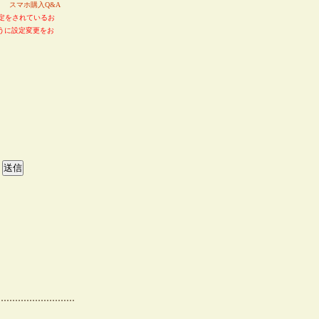
い。
スマホ購入Q&A
定をされているお
るように設定変更をお