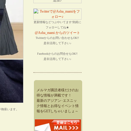
更新情報などつぶやいてます!気軽に
フォローしてね★
@Asha_mami からのツイート
Twitterからのお問い合わせもOK!!
是非活用して下さい♪
Facebookからのお問合せもOK!!
是非活用して下さい♪
メルマガ購読者様だけのお
得な情報が満載です！
最新のアジアン･エスニッ
ク情報とお得なイベント情
が御座います。
報をGETしちゃいましょ～