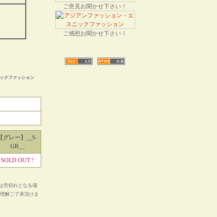
ご意見お聞かせ下さい！
ご感想お聞かせ下さい！
ニックファッション
【グレー】__S-
GR__
SOLD OUT !
は売切れとなる場
ご理解ご了承頂けま