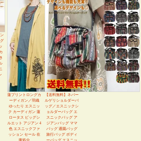
ン
グ
ッ
カ
き
ル
ニ
ン
蓮プリントロングカ
【送料無料】ネパー
ーディガン／羽織
ルゲリショルダーバ
ゆったり エスニッ
ッグ／エスニックシ
ク カーディガン 蓮
ョルダーバッグ エ
ロータス ビッグシ
スニックバッグ ア
ルエット アジアン 4
ジアンバッグ ママ
色 エスニックファ
バッグ 通園バッグ
ッション セール 在
旅行バッグ ボディ
庫処分
ーバッグ エスニッ