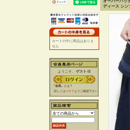
オーバーパッチ
ディース シン
カートの中に商品はありま
せん
ようこそ、
ゲスト
様
「会員」
とは？
詳しくは
コチラ
よりご確認下さい