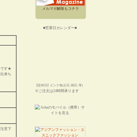
メルマガ解除もコチラ
■営業日カレンダー■
ンです★
が出来ち
【定休日】ピンク色(土日､祝日､等)
※ご注文は24時間承ります
ご注意下