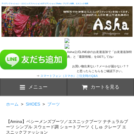
アジアンファッション・エスニックファッションのアジアンショップAsha・アジアン衣料、エスニック衣料
Asha公式LINE@のお友達追加で「お友達追加特
典」と「最新情報」をGETしてね♪
お買い物出来ない？メールが届かない？？
と思ったらこちらをご確認下さい。
⇒
スマートフォン（スマホ）ご注文時のQ&A
メニュー
カートを見る
ホーム
>
SHOES
>
ブーツ
【Amina】ベシーメンズブーツ／エスニックブーツ ナチュラルブ
ーツ シンプル スウェード調 ショートブーツ くしゅ クレープ エ
スニックファッション