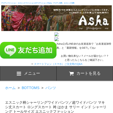
アジアンファッション・エスニックファッションのアジアンショップAsha・アジアン衣料、エスニック衣料
Asha公式LINE@のお友達追加で「お友達追加特
典」と「最新情報」をGETしてね♪
お買い物出来ない？メールが届かない？？
と思ったらこちらをご確認下さい。
⇒
スマートフォン（スマホ）ご注文時のQ&A
メニュー
カートを見る
ホーム
>
BOTTOMS
>
パンツ
エスニック柄シャーリングワイドパンツ／超ワイドパンツ マキ
シ丈スカート ロングスカート 袴 はかま サリー インド シャーリ
ング トールサイズ エスニックファッション