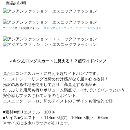
商品の説明
コーディネイト使用アイテム：
蓮ドルマンチュニック
バリビーズサンダル
マキシ丈ロングスカートに見える！？超ワイドパンツ
見た目ロングスカートに見える超ワイドパンツです。
ウエストシャーリングは締め付け感がなく履き心地抜群！
光沢のある生地を使用しており、高見えする逸品★
たっぷりと用尺も有りボリューム満点で、それでいてパンツという
安心感もプラスされているのもポイント。
エスニック、レトロ、和のテイストのデザインも個性的で◎
■素材■ポリエステル：100％
■サイズ■ウエスト：～114cm×総丈：104cm×股下：66cm
※サイズに多少バラつきがあります。