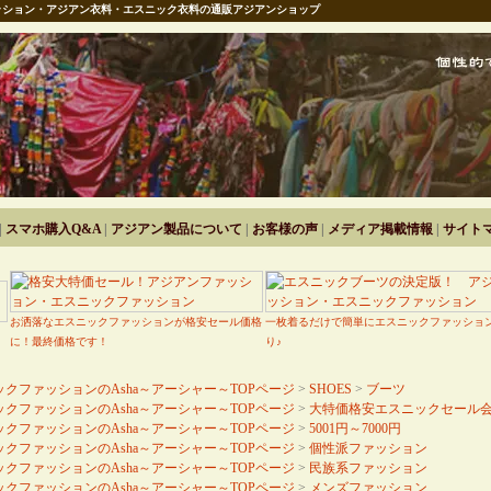
ション・アジアン衣料・エスニック衣料の通販アジアンショップ
|
スマホ購入Q&A
|
アジアン製品について
|
お客様の声
|
メディア掲載情報
|
サイト
お洒落なエスニックファッションが格安セール価格
一枚着るだけで簡単にエスニックファッショ
に！最終価格です！
り♪
クファッションのAsha～アーシャー～TOPページ
>
SHOES
>
ブーツ
クファッションのAsha～アーシャー～TOPページ
>
大特価格安エスニックセール
クファッションのAsha～アーシャー～TOPページ
>
5001円～7000円
クファッションのAsha～アーシャー～TOPページ
>
個性派ファッション
クファッションのAsha～アーシャー～TOPページ
>
民族系ファッション
クファッションのAsha～アーシャー～TOPページ
>
メンズファッション