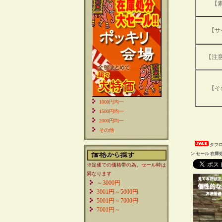
【
【サ
【注
【そ
1000円均一
1500円均一
2000円均一
その他
タフロ
ン セール 在庫
※定価での価格帯の為、セール時は
異なります
～3000円
3001円～5000円
5001円～7000円
7001円～