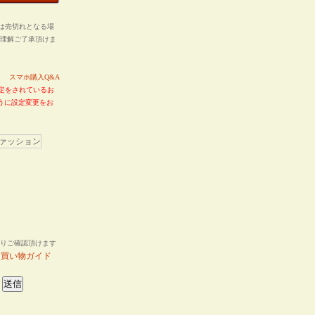
は売切れとなる場
ご理解ご了承頂けま
い。
スマホ購入Q&A
定をされているお
るように設定変更をお
りご確認頂けます
お買い物ガイド