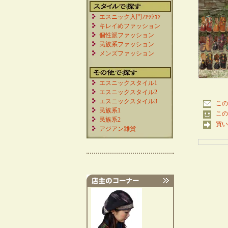
エスニック入門ﾌｧｯｼｮﾝ
キレイめファッション
個性派ファッション
民族系ファッション
メンズファッション
エスニックスタイル1
エスニックスタイル2
エスニックスタイル3
この
民族系1
この
民族系2
買い
アジアン雑貨