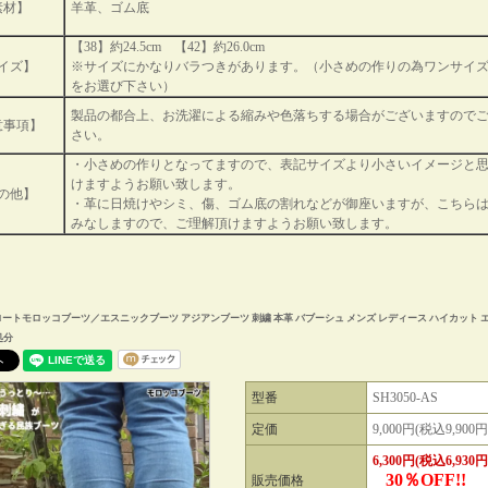
素材】
羊革、ゴム底
【38】約24.5cm 【42】約26.0cm
イズ】
※サイズにかなりバラつきがあります。（小さめの作りの為ワンサイ
をお選び下さい）
製品の都合上、お洗濯による縮みや色落ちする場合がございますので
意事項】
さい。
・小さめの作りとなってますので、表記サイズより小さいイメージと
けますようお願い致します。
の他】
・革に日焼けやシミ、傷、ゴム底の割れなどが御座いますが、こちら
みなしますので、ご理解頂けますようお願い致します。
ートモロッコブーツ／エスニックブーツ アジアンブーツ 刺繍 本革 バブーシュ メンズ レディース ハイカット
処分
型番
SH3050-AS
定価
9,000円(税込9,900円
6,300円(税込6,930円
30％OFF!!
販売価格