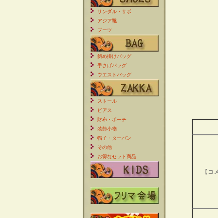
サンダル・サボ
アジア靴
ブーツ
斜め掛けバッグ
手さげバッグ
ウエストバッグ
ストール
ピアス
財布・ポーチ
装飾小物
帽子・ターバン
その他
お得なセット商品
【コ