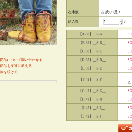
在庫数
△ 残り1足！
購入数
足
【A-38】__S-A__
SO
【B-38】__S-B__
SO
【C-38】__S-C__
SO
商品について問い合わせる
【D-38】__S-D__
SO
商品を友達に教える
【E-38】__S-E__
SO
物を続ける
【F-42】__S-F__
△
【G-42】__S-G__
SO
【H-42】__S-H__
SO
【I-42】__S-I__
SO
【J-42】__S-J__
SO