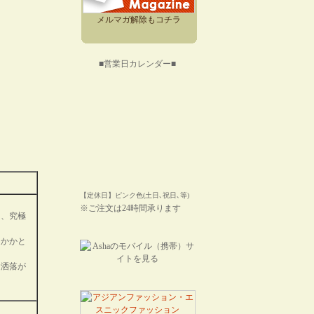
メルマガ解除もコチラ
■営業日カレンダー■
【定休日】ピンク色(土日､祝日､等)
※ご注文は24時間承ります
る、究極
たかかと
お洒落が