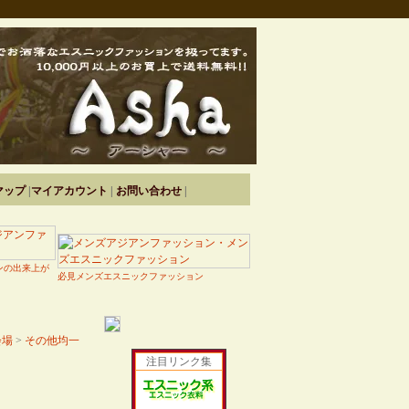
マップ
|
マイアカウント
|
お問い合わせ
|
ンの出来上が
必見メンズエスニックファッション
会場
>
その他均一
注目リンク集