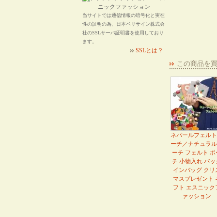
当サイトでは通信情報の暗号化と実在
性の証明の為、日本ベリサイン株式会
社のSSLサーバ証明書を使用しており
ます。
SSLとは？
この商品を
ネパールフェルト
ーチ／ナチュラル
ーチ フェルト ポ
チ 小物入れ バッ
インバッグ クリ
マスプレゼント 
フト エスニック
ァッション