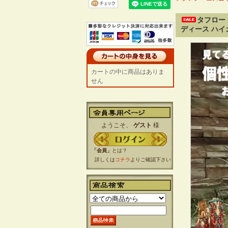
タフロー
ディース ハイ
カートの中に商品はありま
せん
ようこそ、
ゲスト
様
「会員」
とは？
詳しくは
コチラ
よりご確認下さい