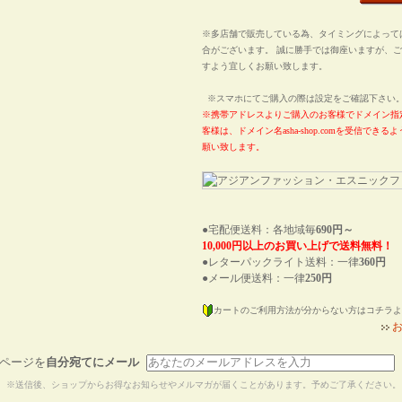
※多店舗で販売している為、タイミングによって
合がございます。 誠に勝手では御座いますが、
すよう宜しくお願い致します。
※スマホにてご購入の際は設定をご確認下さ
※携帯アドレスよりご購入のお客様でドメイン指
客様は、ドメイン名asha-shop.comを受信でき
願い致します。
●宅配便送料：各地域毎
690円～
10,000円以上のお買い上げで送料無料！
●レターパックライト送料：一律
360円
●メール便送料：一律
250円
カートのご利用方法が分からない方はコチラよ
ページを
自分宛てにメール
※送信後、ショップからお得なお知らせやメルマガが届くことがあります。予めご了承ください。