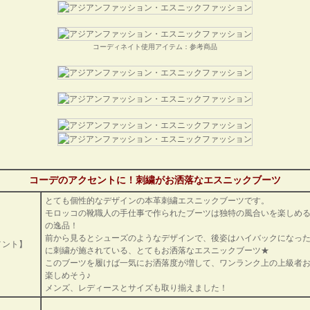
コーディネイト使用アイテム：参考商品
コーデのアクセントに！刺繍がお洒落なエスニックブーツ
とても個性的なデザインの本革刺繍エスニックブーツです。
モロッコの靴職人の手仕事で作られたブーツは独特の風合いを楽しめ
の逸品！
前から見るとシューズのようなデザインで、後姿はハイバックになっ
メント】
に刺繍が施されている、とてもお洒落なエスニックブーツ★
このブーツを履けば一気にお洒落度が増して、ワンランク上の上級者
楽しめそう♪
メンズ、レディースとサイズも取り揃えました！