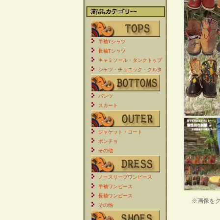
半袖Tシャツ
長袖Tシャツ
キャミソール・タンクトップ
シャツ・チュニック・クルタ
パンツ
スカート
ジャケット・コート
ポンチョ
その他
ノースリーブワンピース
半袖ワンピース
長袖ワンピース
※画像を
その他