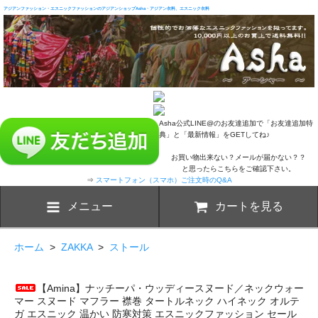
アジアンファッション・エスニックファッションのアジアンショップAsha・アジアン衣料、エスニック衣料
Asha公式LINE@のお友達追加で「お友達追加特
典」と「最新情報」をGETしてね♪
お買い物出来ない？メールが届かない？？
と思ったらこちらをご確認下さい。
⇒
スマートフォン（スマホ）ご注文時のQ&A
メニュー
カートを見る
ホーム
>
ZAKKA
>
ストール
【Amina】ナッチーパ・ウッディースヌード／ネックウォー
マー スヌード マフラー 襟巻 タートルネック ハイネック オルテ
ガ エスニック 温かい 防寒対策 エスニックファッション セール