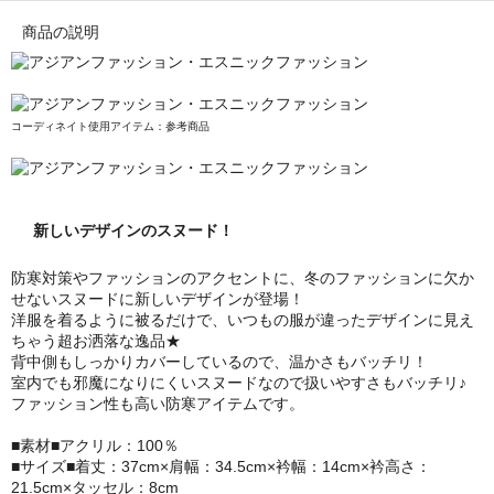
商品の説明
コーディネイト使用アイテム：参考商品
新しいデザインのスヌード！
防寒対策やファッションのアクセントに、冬のファッションに欠か
せないスヌードに新しいデザインが登場！
洋服を着るように被るだけで、いつもの服が違ったデザインに見え
ちゃう超お洒落な逸品★
背中側もしっかりカバーしているので、温かさもバッチリ！
室内でも邪魔になりにくいスヌードなので扱いやすさもバッチリ♪
ファッション性も高い防寒アイテムです。
■素材■アクリル：100％
■サイズ■着丈：37cm×肩幅：34.5cm×衿幅：14cm×衿高さ：
21.5cm×タッセル：8cm