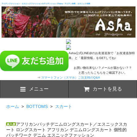
アジアンファッション・エスニックファッションのアジアンショップAsha・アジアン衣料、エスニック衣料
Asha公式LINE@のお友達追加で「お友達追加特
典」と「最新情報」をGETしてね♪
お買い物出来ない？メールが届かない？？
と思ったらこちらをご確認下さい。
⇒
スマートフォン（スマホ）ご注文時のQ&A
メニュー
カートを見る
ホーム
>
BOTTOMS
>
スカート
アフリカンパッチデニムロングスカート／エスニックスカ
ート ロングスカート アフリカン デニムロングスカート 個性的
パッチワーク デニム エスニックファッション