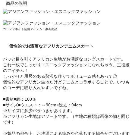
商品の説明
コーディネイト使用アイテム：参考商品
個性的でお洒落なアフリカンデニムスカート
パッと目を引くアフリカン生地がお洒落なロングスカートです。
これ一枚でしっかりエスニックファッションになれちゃう、主役級
のアイテム！
しっかりと用尺のある贅沢な作りでボリューム感もあって◎
個性的なアフリカン生地だけどデニムとコラボすることで、いつも
のコーデに取り入れやすいですね。
■素材■綿：100％
■サイズ■ウエスト：～90cm×総丈：94cm
※サイズに多少バラつきがあります。
※アフリカン生地はアソートです。（生地の種類は画像の物と同じ
です）
※製品の都合上、お洗濯による縮みや色落ちする場合がございます