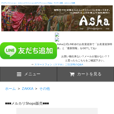
アジアンファッション・エスニックファッションのアジアンショップAsha・アジアン衣料、エスニック衣料
Asha公式LINE@のお友達追加で「お友達追加特
典」と「最新情報」をGETしてね♪
お買い物出来ない？メールが届かない？？
と思ったらこちらをご確認下さい。
⇒
スマートフォン（スマホ）ご注文時のQ&A
メニュー
カートを見る
ホーム
>
ZAKKA
>
その他
■■■メルカリShops販売■■■