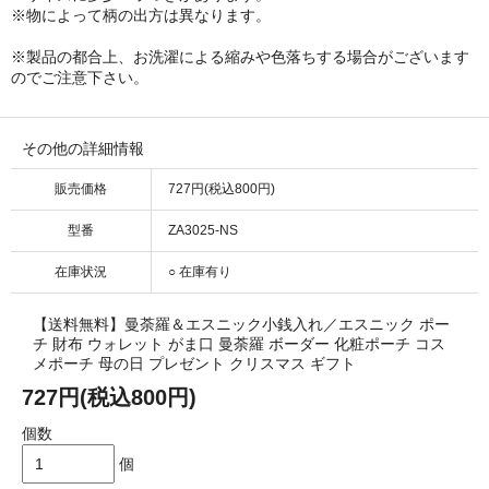
※物によって柄の出方は異なります。
※製品の都合上、お洗濯による縮みや色落ちする場合がございます
のでご注意下さい。
その他の詳細情報
販売価格
727円(税込800円)
型番
ZA3025-NS
在庫状況
○ 在庫有り
【送料無料】曼荼羅＆エスニック小銭入れ／エスニック ポー
チ 財布 ウォレット がま口 曼荼羅 ボーダー 化粧ポーチ コス
メポーチ 母の日 プレゼント クリスマス ギフト
727円(税込800円)
個数
個