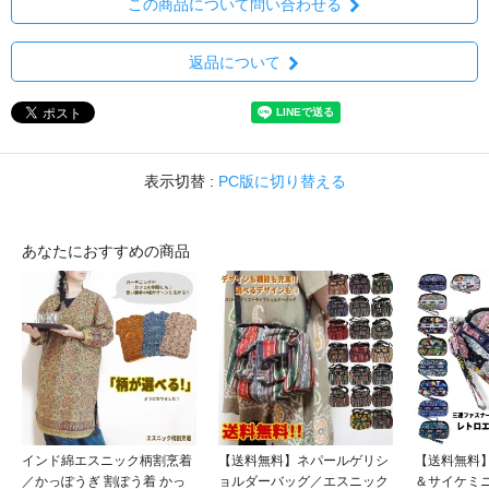
この商品について問い合わせる
返品について
表示切替 :
PC版に切り替える
あなたにおすすめの商品
インド綿エスニック柄割烹着
【送料無料】ネパールゲリシ
【送料無料
／かっぽうぎ 割ぽう着 かっ
ョルダーバッグ／エスニック
＆サイケミ