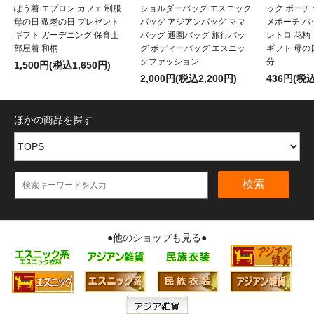
ぽう着 エプロン カフェ 制服
ショルダーバッグ エスニック
ック ポーチ
母の日 敬老の日 プレゼント
バッグ アジアンバッグ ママ
メポーチ バ
ギフト ガーデニング 保育士
バッグ 通園バッグ 旅行バッ
レトロ 花柄
部屋着 和柄
グ ボディーバッグ エスニッ
ギフト 母の
クファッション
分
1,500円(税込1,650円)
2,000円(税込2,200円)
436円(税込
ほかの商品を探す
検索
●他のショップも見る●