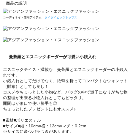
商品の説明
コーディネイト使用アイテム：
タイダイビッグトップス
曼荼羅とエスニックボーダーが可愛い小銭入れ
エスニックテイスト満載な、曼荼羅とエスニックボーダーの小銭入
れです。
小銭入れとしてだけでなく、紙幣を折ってコンパクトなウォレット
（財布）としても良し！
コスメやちょっとした小物など、バッグの中で迷子になりがちな物
の整理が出来る小物入れとしてもピッタリ。
開閉はがま口で使い勝手も◎
ちょっとしたプレゼントにもオススメ♪
■素材■ポリエステル
■サイズ■縦：10cm×横：12cm×マチ：0.2cm
※サイズに多少バラつきがあります。