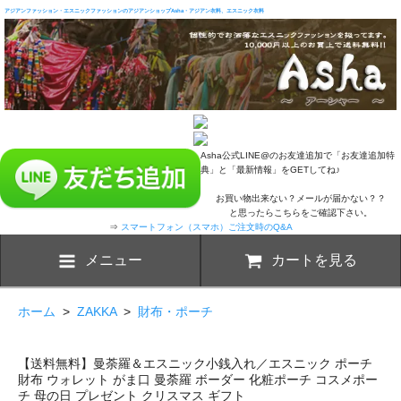
アジアンファッション・エスニックファッションのアジアンショップAsha・アジアン衣料、エスニック衣料
Asha公式LINE@のお友達追加で「お友達追加特
典」と「最新情報」をGETしてね♪
お買い物出来ない？メールが届かない？？
と思ったらこちらをご確認下さい。
⇒
スマートフォン（スマホ）ご注文時のQ&A
メニュー
カートを見る
ホーム
>
ZAKKA
>
財布・ポーチ
【送料無料】曼荼羅＆エスニック小銭入れ／エスニック ポーチ
財布 ウォレット がま口 曼荼羅 ボーダー 化粧ポーチ コスメポー
チ 母の日 プレゼント クリスマス ギフト