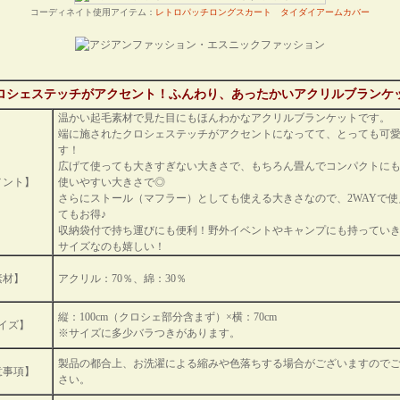
コーディネイト使用アイテム：
レトロパッチロングスカート
タイダイアームカバー
ロシェステッチがアクセント！ふんわり、あったかいアクリルブランケ
温かい起毛素材で見た目にもほんわかなアクリルブランケットです。
端に施されたクロシェステッチがアクセントになってて、とっても可
す！
広げて使っても大きすぎない大きさで、もちろん畳んでコンパクトに
メント】
使いやすい大きさで◎
さらにストール（マフラー）としても使える大きさなので、2WAYで使
てもお得♪
収納袋付で持ち運びにも便利！野外イベントやキャンプにも持ってい
サイズなのも嬉しい！
素材】
アクリル：70％、綿：30％
縦：100cm（クロシェ部分含まず）×横：70cm
イズ】
※サイズに多少バラつきがあります。
製品の都合上、お洗濯による縮みや色落ちする場合がございますので
意事項】
さい。