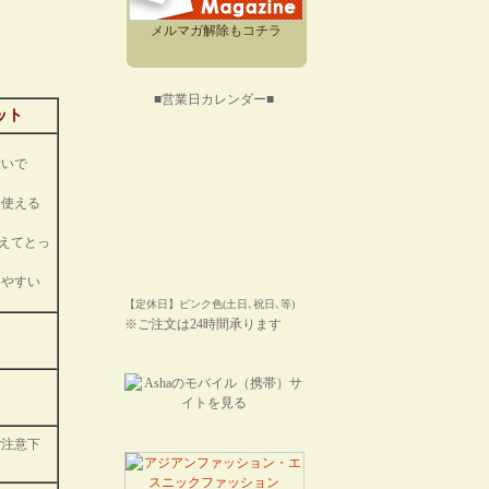
メルマガ解除もコチラ
■営業日カレンダー■
ット
愛いで
も使える
えてとっ
きやすい
【定休日】ピンク色(土日､祝日､等)
※ご注文は24時間承ります
ご注意下