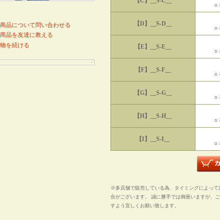
【C】__S-C__
○
【D】__S-D__
商品について問い合わせる
○
商品を友達に教える
物を続ける
【E】__S-E__
○
【F】__S-F__
○
【G】__S-G__
○
【H】__S-H__
○
【I】__S-I__
○
※多店舗で販売している為、タイミングによって
合がございます。 誠に勝手では御座いますが、
すよう宜しくお願い致します。