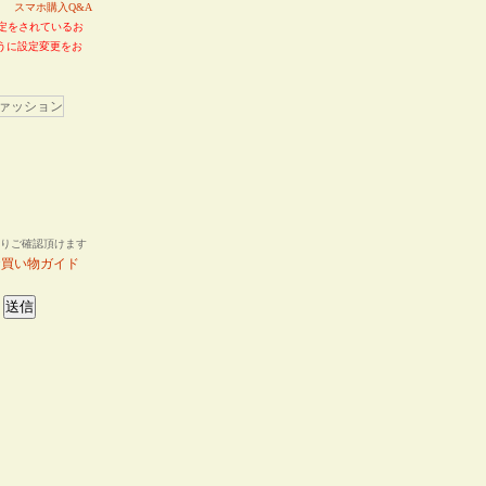
い。
スマホ購入Q&A
定をされているお
るように設定変更をお
りご確認頂けます
お買い物ガイド