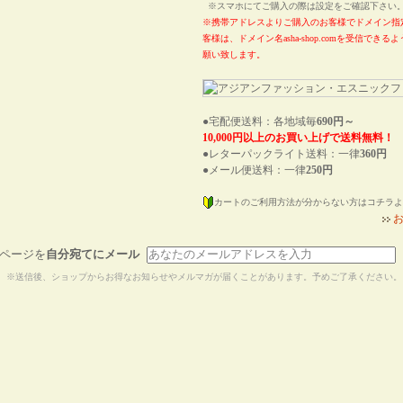
※スマホにてご購入の際は設定をご確認下さ
※携帯アドレスよりご購入のお客様でドメイン指
客様は、ドメイン名asha-shop.comを受信でき
願い致します。
●宅配便送料：各地域毎
690円～
10,000円以上のお買い上げで送料無料！
●レターパックライト送料：一律
360円
●メール便送料：一律
250円
カートのご利用方法が分からない方はコチラよ
ページを
自分宛てにメール
※送信後、ショップからお得なお知らせやメルマガが届くことがあります。予めご了承ください。