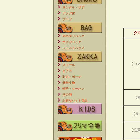
サンダル・サボ
アジア靴
ブーツ
ク
斜め掛けバッグ
手さげバッグ
ウエストバッグ
【コ
ストール
ピアス
財布・ポーチ
装飾小物
帽子・ターバン
その他
【
お得なセット商品
【サ
【注