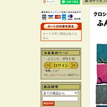
袋 ポケッタブ
カートの中に商品はありま
せん
ようこそ、
ゲスト
様
「会員」
とは？
詳しくは
コチラ
よりご確認下さい