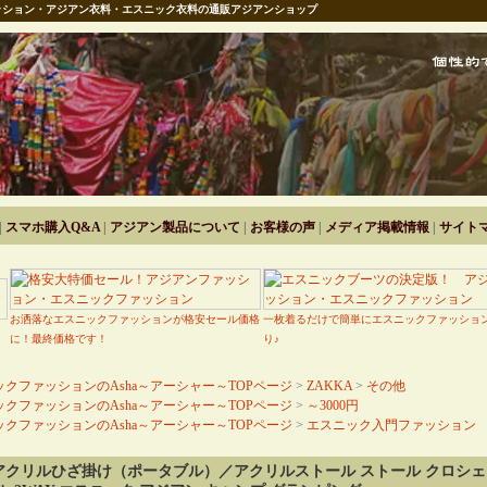
ション・アジアン衣料・エスニック衣料の通販アジアンショップ
|
スマホ購入Q&A
|
アジアン製品について
|
お客様の声
|
メディア掲載情報
|
サイト
お洒落なエスニックファッションが格安セール価格
一枚着るだけで簡単にエスニックファッショ
に！最終価格です！
り♪
クファッションのAsha～アーシャー～TOPページ
>
ZAKKA
>
その他
クファッションのAsha～アーシャー～TOPページ
>
～3000円
クファッションのAsha～アーシャー～TOPページ
>
エスニック入門ファッション
クリルひざ掛け（ポータブル）／アクリルストール ストール クロシェ 