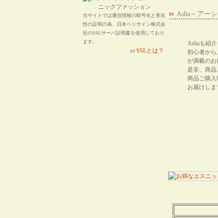
Asha～ア
当サイトでは通信情報の暗号化と実在
性の証明の為、日本ベリサイン株式会
社のSSLサーバ証明書を使用しており
ます。
Ashaも
SSLとは？
初心者から
が満載のお
是非、商品
商品ご購入
お届けしま