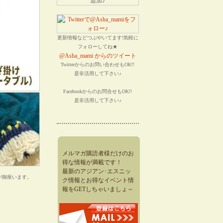
更新情報などつぶやいてます!気軽に
フォローしてね★
@Asha_mami からのツイート
Twitterからのお問い合わせもOK!!
是非活用して下さい♪
Facebookからのお問合せもOK!!
是非活用して下さい♪
メルマガ購読者様だけのお
得な情報が満載です！
最新のアジアン･エスニッ
が御座います。
ク情報とお得なイベント情
報をGETしちゃいましょ～