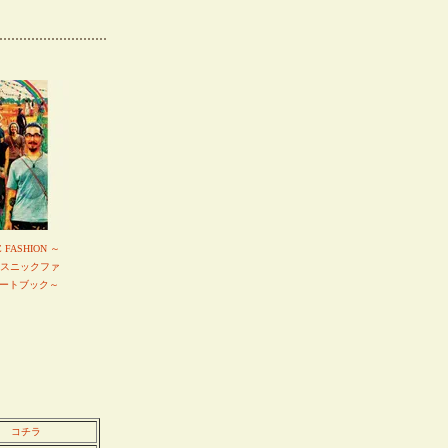
C FASHION ～
エスニックファ
ートブック～
コチラ