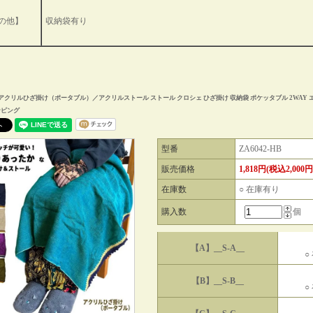
の他】
収納袋有り
クリルひざ掛け（ポータブル）／アクリルストール ストール クロシェ ひざ掛け 収納袋 ポケッタブル 2WAY 
ンピング
型番
ZA6042-HB
販売価格
1,818円(税込2,000円
在庫数
○ 在庫有り
購入数
個
【A】__S-A__
○
【B】__S-B__
○