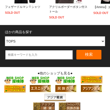
フェザードルマンＴシャツ
アクリルボーダーボタン付ス
【Amina
トール
SOLD OUT
SOLD OUT
SOLD OUT
ほかの商品を探す
検索
●他のショップも見る●