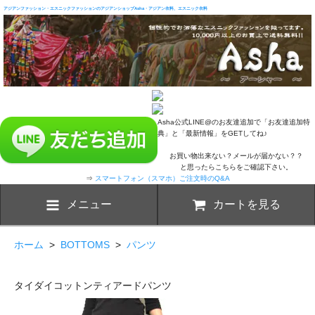
アジアンファッション・エスニックファッションのアジアンショップAsha・アジアン衣料、エスニック衣料
Asha公式LINE@のお友達追加で「お友達追加特
典」と「最新情報」をGETしてね♪
お買い物出来ない？メールが届かない？？
と思ったらこちらをご確認下さい。
⇒
スマートフォン（スマホ）ご注文時のQ&A
メニュー
カートを見る
ホーム
>
BOTTOMS
>
パンツ
タイダイコットンティアードパンツ