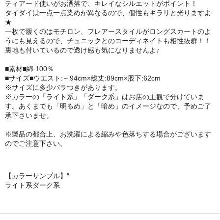
ティアード使いがお洒落で、キレイなシルエットがポイント！
タイダイは一点一点染めが異なるので、個性もキラリと光りますよ
★
一枚で履くのはモチロン、フレアースタイルがロングスカートのよ
うにも見えるので、チュニックとのコーディネイトも相性抜群！！
裏地も付いているので透け感も気になりませんよ♪
■素材■綿:100％
■サイズ■ウエスト:～94cm×総丈:89cm×股下:62cm
※サイズに多少バラつきがあります。
※カラーの「ライト系」「ダーク系」はお店の主観で分けていま
す。あくまでも「明るめ」と「暗め」のイメージなので、予めご了
承下さいませ。
※製品の都合上、お洗濯による縮みや色落ちする場合がございます
のでご注意下さい。
【カラーサンプル】″
ライト系
ダーク系