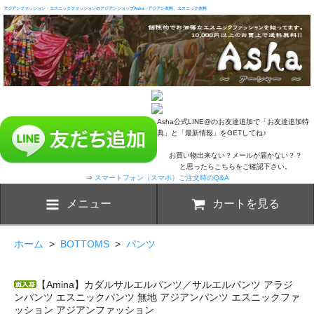
アジアンファッション・エスニックファッションのアジアンショップAsha・アジアン衣料、エスニック衣料
Asha公式LINE@のお友達追加で「お友達追加特
典」と「最新情報」をGETしてね♪
お買い物出来ない？メールが届かない？？
と思ったらこちらをご確認下さい。
⇒
スマートフォン（スマホ）ご注文時のQ&A
メニュー
カートを見る
ホーム
>
BOTTOMS
>
パンツ
【Amina】カダルサルエルパンツ／サルエルパンツ アラジ
ンパンツ エスニックパンツ 無地 アジアンパンツ エスニックファ
ッション アジアンファッション