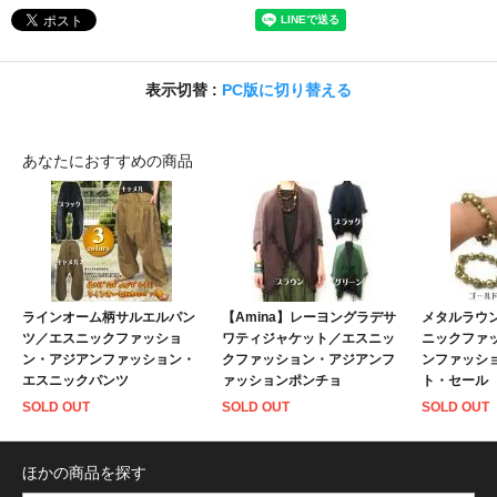
表示切替 :
PC版に切り替える
あなたにおすすめの商品
ラインオーム柄サルエルパン
【Amina】レーヨングラデサ
メタルラウ
ツ／エスニックファッショ
ワティジャケット／エスニッ
ニックファ
ン・アジアンファッション・
クファッション・アジアンフ
ンファッシ
エスニックパンツ
ァッションポンチョ
ト・セール
SOLD OUT
SOLD OUT
SOLD OUT
ほかの商品を探す