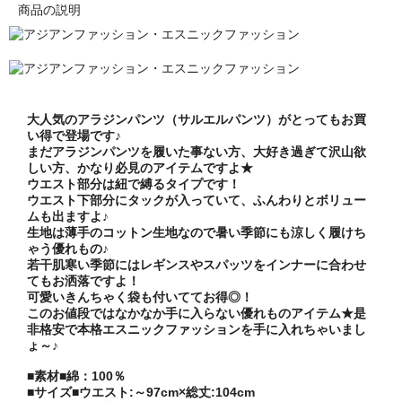
商品の説明
大人気のアラジンパンツ（サルエルパンツ）がとってもお買
い得で登場です♪
まだアラジンパンツを履いた事ない方、大好き過ぎて沢山欲
しい方、かなり必見のアイテムですよ★
ウエスト部分は紐で縛るタイプです！
ウエスト下部分にタックが入っていて、ふんわりとボリュー
ムも出ますよ♪
生地は薄手のコットン生地なので暑い季節にも涼しく履けち
ゃう優れもの♪
若干肌寒い季節にはレギンスやスパッツをインナーに合わせ
てもお洒落ですよ！
可愛いきんちゃく袋も付いててお得◎！
このお値段ではなかなか手に入らない優れものアイテム★是
非格安で本格エスニックファッションを手に入れちゃいまし
ょ～♪
■素材■綿：100％
■サイズ■ウエスト:～97cm×総丈:104cm