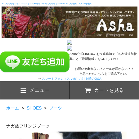
アジアンファッション・エスニックファッションのアジアンショップAsha・アジアン衣料、エスニック衣料
Asha公式LINE@のお友達追加で「お友達追加特
典」と「最新情報」をGETしてね♪
お買い物出来ない？メールが届かない？？
と思ったらこちらをご確認下さい。
⇒
スマートフォン（スマホ）ご注文時のQ&A
メニュー
カートを見る
ホーム
>
SHOES
>
ブーツ
ナガ族フリンジブーツ