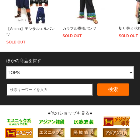
カラフル模様パンツ
切り替え花
【Amina】モンサルエルパン
ツ
SOLD OUT
SOLD OUT
SOLD OUT
ほかの商品を探す
検索
●他のショップも見る●