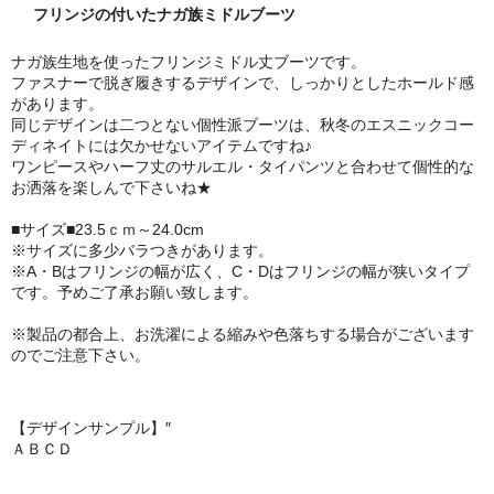
フリンジの付いたナガ族ミドルブーツ
ナガ族生地を使ったフリンジミドル丈ブーツです。
ファスナーで脱ぎ履きするデザインで、しっかりとしたホールド感
があります。
同じデザインは二つとない個性派ブーツは、秋冬のエスニックコー
ディネイトには欠かせないアイテムですね♪
ワンピースやハーフ丈のサルエル・タイパンツと合わせて個性的な
お洒落を楽しんで下さいね★
■サイズ■23.5ｃｍ～24.0cm
※サイズに多少バラつきがあります。
※A・Bはフリンジの幅が広く、C・Dはフリンジの幅が狭いタイプ
です。予めご了承お願い致します。
※製品の都合上、お洗濯による縮みや色落ちする場合がございます
のでご注意下さい。
【デザインサンプル】″
Ａ
Ｂ
Ｃ
Ｄ