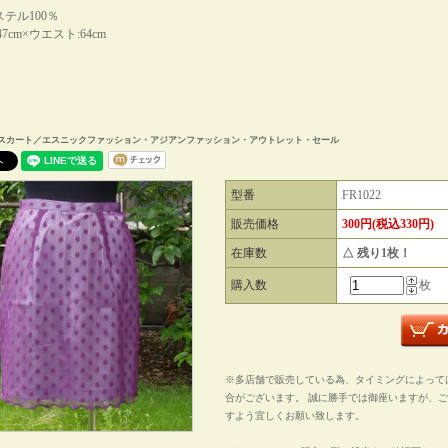
テル100％
7cm×ウエスト:64cm
スカート／エスニックファッション・アジアンファッション・アウトレット・セール
型番
FR1022
販売価格
300円(税込330円)
在庫数
△ 残り1枚！
購入数
枚
※多店舗で販売している為、タイミングによって
合がございます。 誠に勝手では御座いますが、
すよう宜しくお願い致します。