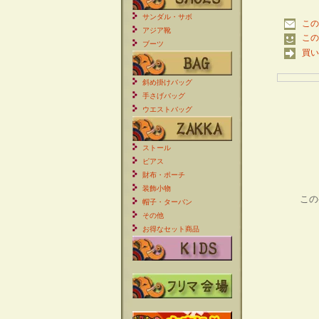
サンダル・サボ
この
アジア靴
この
ブーツ
買い
斜め掛けバッグ
手さげバッグ
ウエストバッグ
ストール
ピアス
財布・ポーチ
装飾小物
この
帽子・ターバン
その他
お得なセット商品