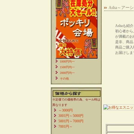
Asha～ア
Ashaも
初心者から
が満載のお
是非、商品
商品ご購入
お届けしま
1000円均一
1500円均一
2000円均一
その他
※定価での価格帯の為、セール時は
異なります
～3000円
3001円～5000円
5001円～7000円
7001円～