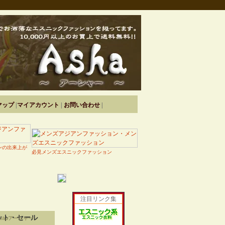
マップ
|
マイアカウント
|
お問い合わせ
|
ンの出来上が
必見メンズエスニックファッション
注目リンク集
ット・セール
shaアーシャー