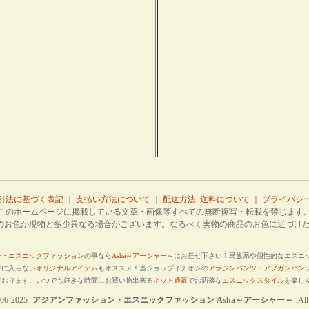
引法に基づく表記
｜
支払い方法について
｜
配送方法･送料について
｜
プライバシ
このホームページに掲載している文章・画像等すべての無断複写・転載を禁じます
色が現物と多少異なる場合がございます。なるべく実物の商品のお色に近づけた
ン
・
エスニックファッション
の事なら
Asha～アーシャー～
にお任せ下さい！民族系や個性的なエスニ
手に入らない
オリジナルアイテム
もオススメ！当ショップイチオシの
アラジンパンツ
・
アフガンパン
ております。いつでも好きな時間にお買い物出来る
ネット通販
でお洒落な
エスニックスタイル
を楽し
006-2025
アジアンファッション・エスニックファッション Asha～アーシャー～
All