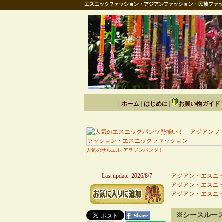
エスニックファッション・アジアンファッション・民族ファッ
|
ホーム
|
はじめに
|
お買い物ガイド
人気のサルエル･アラジンパンツ！
Last update: 2026/8/7
アジアン・エスニッ
アジアン・エスニッ
アジアン・エスニッ
※シースルー