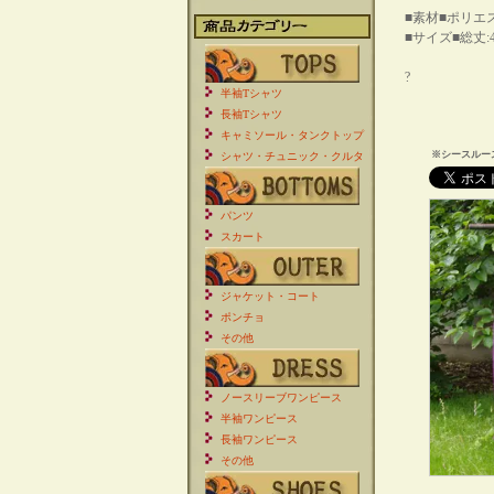
■素材■ポリエス
■サイズ■総丈:4
?
半袖Tシャツ
長袖Tシャツ
キャミソール・タンクトップ
※シースルー
シャツ・チュニック・クルタ
パンツ
スカート
ジャケット・コート
ポンチョ
その他
ノースリーブワンピース
半袖ワンピース
長袖ワンピース
その他