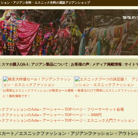
ション・アジアン衣料・エスニック衣料の通販アジアンショップ
|
スマホ購入Q&A
|
アジアン製品について
|
お客様の声
|
メディア掲載情報
|
サイト
お洒落なエスニックファッションが格安セール価格
一枚着るだけで簡単にエスニックファッショ
に！最終価格です！
り♪
クファッションのAsha～アーシャー～TOPページ
>
フリーマーケット会場
クファッションのAsha～アーシャー～TOPページ
>
～3000円
クファッションのAsha～アーシャー～TOPページ
>
エスニック入門ファッション
スカート／エスニックファッション・アジアンファッション・アウトレ
アジアン・エスニックファッションのA