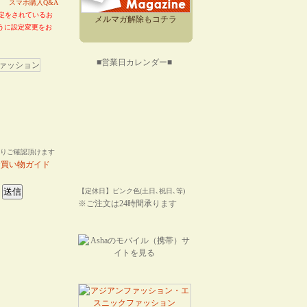
い。
スマホ購入Q&A
定をされているお
メルマガ解除もコチラ
るように設定変更をお
■営業日カレンダー■
りご確認頂けます
お買い物ガイド
【定休日】ピンク色(土日､祝日､等)
※ご注文は24時間承ります