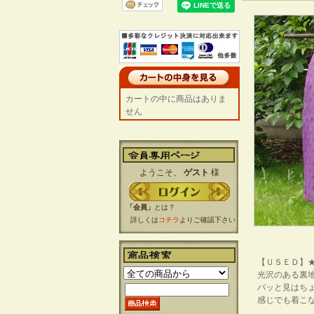
カートの中に商品はありま
せん
ようこそ、
ゲスト
様
「会員」
とは？
詳しくは
コチラ
よりご確認下さい
【ＵＳＥＤ】
光沢のある裏
パッと見はち
感じでも着こ