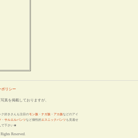
ーポリシー
。
写真を掲載しておりますが、
ック好きさんも注目の
モン族
・
ナガ族
・
アカ族
などのアイ
ツ
・
サルエルパンツ
など個性的
エスニックパンツ
も見逃せ
んで下さい★
 Rights Reserved.