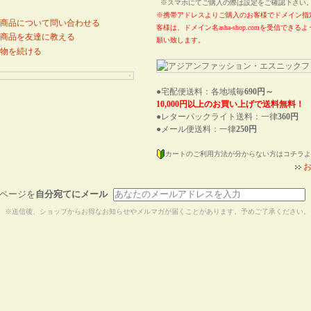
※スマホにてご購入の際は設定をご確認下さ
※携帯アドレスよりご購入のお客様でドメイン指
商品について問い合わせる
客様は、ドメイン名asha-shop.comを受信でき
商品を友達に教える
願い致します。
物を続ける
●宅配便送料：各地域毎
690円～
10,000円以上のお買い上げで送料無料！
●レターパックライト送料：一律
360円
●メール便送料：一律
250円
カートのご利用方法が分からない方はコチラよ
ページを
自分宛てにメール
※送信後、ショップからお得なお知らせやメルマガが届くことがあります。予めご了承ください。