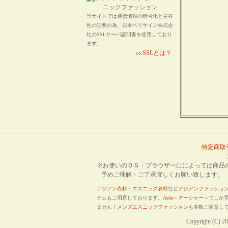
当サイトでは通信情報の暗号化と実在
性の証明の為、日本ベリサイン株式会
社のSSLサーバ証明書を使用しており
ます。
SSLとは？
特定商取
※お使いのＯＳ・ブラウザーにによっては商品のお
予めご理解・ご了承宜しくお願い致します。
アジアン衣料
・
エスニック衣料
など
アジアンファッショ
テムもご用意しております。
Asha～アーシャー～
でしか
ません！
メンズエスニックファッション
も多数ご用意し
Copyright (C) 2