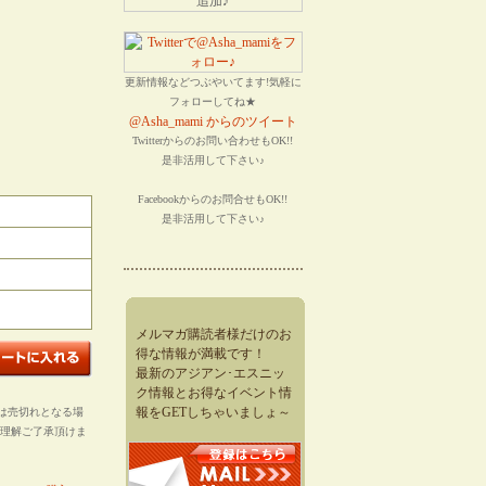
更新情報などつぶやいてます!気軽に
フォローしてね★
@Asha_mami からのツイート
Twitterからのお問い合わせもOK!!
是非活用して下さい♪
Facebookからのお問合せもOK!!
是非活用して下さい♪
メルマガ購読者様だけのお
得な情報が満載です！
最新のアジアン･エスニッ
ク情報とお得なイベント情
報をGETしちゃいましょ～
は売切れとなる場
ご理解ご了承頂けま