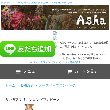
アジアンファッション・エスニックファッションのアジアンショップAsha・アジアン衣料、エスニック衣料
Asha公式LINE@のお友達追加で「お友達追加特
典」と「最新情報」をGETしてね♪
お買い物出来ない？メールが届かない？？
と思ったらこちらをご確認下さい。
⇒
スマートフォン（スマホ）ご注文時のQ&A
メニュー
カートを見る
ホーム
>
DRESS
>
ノースリーブワンピース
カンガアフリカンロングワンピース