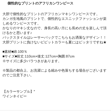
個性的なプリントのアフリカンワンピース
大胆で個性的なプリントのアフリカンマキシワンピースです。
カンガ生地風のプリントで、個性的なエスニックファッションが楽
しめるワンピースです。
かなりのマキシ丈なので、身長の高い方にも長めの丈を楽しんで頂
けるかと思います♪
バックスタイルはレーサーバックでこちらもお洒落なデザイン！！
大胆プリントに負けないビビットカラーも夏にはピッタリですね★
■素材■綿:100％
■サイズ■前丈:110cm×後丈:127cm×胸囲:87cm
※サイズに多少バラつきがあります。
※製品の都合上、お洗濯による縮みや色落ちする場合がございます
のでご注意下さい。
【カラーサンプル】″
ワイン
ネイビー