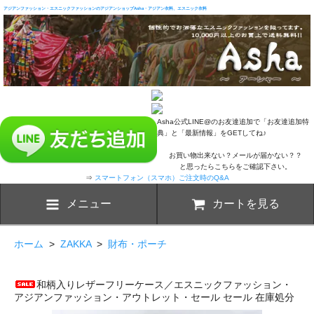
アジアンファッション・エスニックファッションのアジアンショップAsha・アジアン衣料、エスニック衣料
Asha公式LINE@のお友達追加で「お友達追加特
典」と「最新情報」をGETしてね♪
お買い物出来ない？メールが届かない？？
と思ったらこちらをご確認下さい。
⇒
スマートフォン（スマホ）ご注文時のQ&A
メニュー
カートを見る
ホーム
>
ZAKKA
>
財布・ポーチ
和柄入りレザーフリーケース／エスニックファッション・
アジアンファッション・アウトレット・セール セール 在庫処分