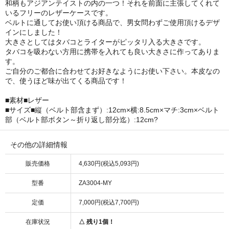
和柄もアジアンテイストの内の一つ！それを前面に主張してくれて
いるフリーのレザーケースです。
ベルトに通してお使い頂ける商品で、男女問わずご使用頂けるデザ
インにしました！
大きさとしてはタバコとライターがピッタリ入る大きさです。
タバコを吸わない方用に携帯を入れても良い大きさに作ってありま
す。
ご自分のご都合に合わせてお好きなようにお使い下さい。本皮なの
で、使うほど味が出てくる商品です！
■素材■レザー
■サイズ■縦（ベルト部含まず）:12cm×横:8.5cm×マチ:3cm×ベルト
部（ベルト部ボタン～折り返し部分迄）:12cm?
その他の詳細情報
販売価格
4,630円(税込5,093円)
型番
ZA3004-MY
定価
7,000円(税込7,700円)
在庫状況
△ 残り1個！