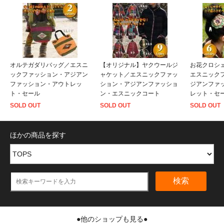
オルテガダリバッグ／エスニ
【オリジナル】ヤクウールジ
お花クロシ
ックファッション・アジアン
ャケット／エスニックファッ
エスニック
ファッション・アウトレッ
ション・アジアンファッショ
ジアンファ
ト・セール
ン・エスニックコート
レット・セ
SOLD OUT
SOLD OUT
SOLD OUT
ほかの商品を探す
検索
●他のショップも見る●