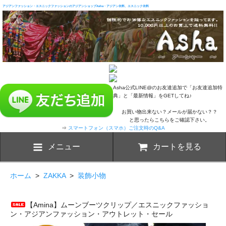
アジアンファッション・エスニックファッションのアジアンショップAsha・アジアン衣料、エスニック衣料
Asha公式LINE@のお友達追加で「お友達追加特
典」と「最新情報」をGETしてね♪
お買い物出来ない？メールが届かない？？
と思ったらこちらをご確認下さい。
⇒
スマートフォン（スマホ）ご注文時のQ&A
メニュー
カートを見る
ホーム
>
ZAKKA
>
装飾小物
【Amina】ムーンブーツクリップ／エスニックファッショ
ン・アジアンファッション・アウトレット・セール