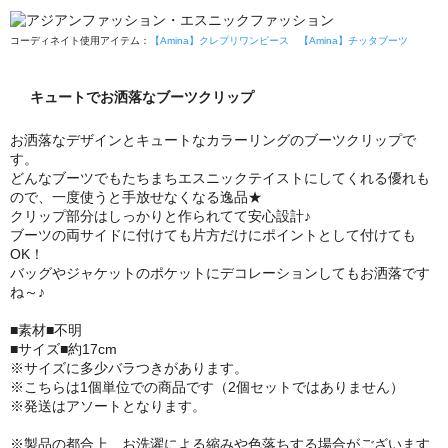
コーディネイト使用アイテム：
【Amina】クレプリワンピース
【Amina】チッタブーツ
キュートでお洒落なブーツクリップ
お洒落なデザインとキュートなカラーリングのブーツクリップで
す。
どんなブーツでもたちまちエスニックテイストにしてくれる優れも
ので、一度使うと手放せなくなる逸品★
クリップ部分はしっかりと作られてて安心設計♪
ブーツの両サイドに付けても片方だけにポイントとして付けても
OK！
バッグやジャケットのポケットにデコレーションしてもお洒落です
ね～♪
■素材■不明
■サイズ■約17cm
※サイズに多少バラつきがあります。
※こちらは1個単位での商品です（2個セットではありません）
※発送はアソートとなります。
※製品の都合上、お洗濯による縮みや色落ちする場合がございます