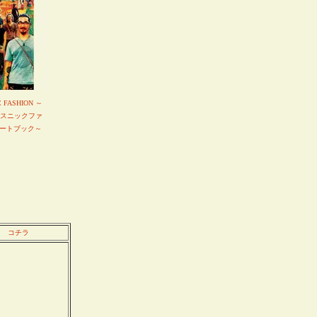
C FASHION ～
エスニックファ
ートブック～
コチラ