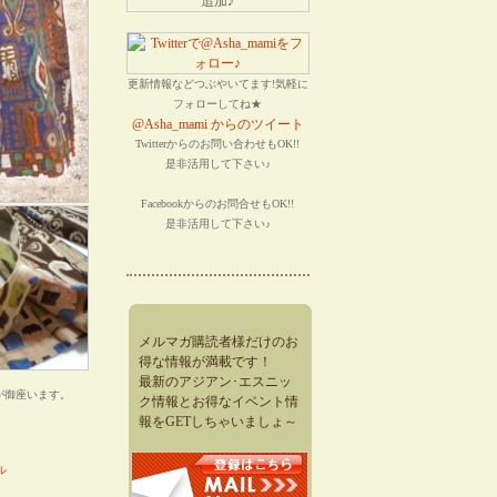
更新情報などつぶやいてます!気軽に
フォローしてね★
@Asha_mami からのツイート
Twitterからのお問い合わせもOK!!
是非活用して下さい♪
Facebookからのお問合せもOK!!
是非活用して下さい♪
メルマガ購読者様だけのお
得な情報が満載です！
最新のアジアン･エスニッ
が御座います。
ク情報とお得なイベント情
報をGETしちゃいましょ～
ル