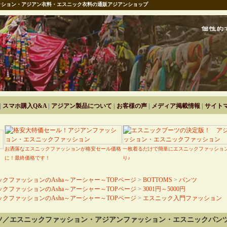
ション・アジアン衣料・エスニック衣料の通販アジアンショップ
|
スマホ購入Q&A
|
アジアン製品について
|
お客様の声
|
メディア掲載情報
|
サイト
お洒落なエスニックファッションが格安セール価格
一枚着るだけで簡単にエスニックファッショ
に！最終価格です！
り♪
クファッションのAsha～アーシャー～TOPページ
>
BOTTOMS
>
パンツ
クファッションのAsha～アーシャー～TOPページ
>
3001円～5000円
クファッションのAsha～アーシャー～TOPページ
>
エスニック入門ファッション
ツ／エスニックファッション・アジアンファッション・エスニックパン