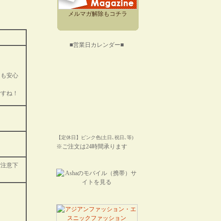
メルマガ解除もコチラ
■営業日カレンダー■
にも安心
ですね！
【定休日】ピンク色(土日､祝日､等)
※ご注文は24時間承ります
ご注意下