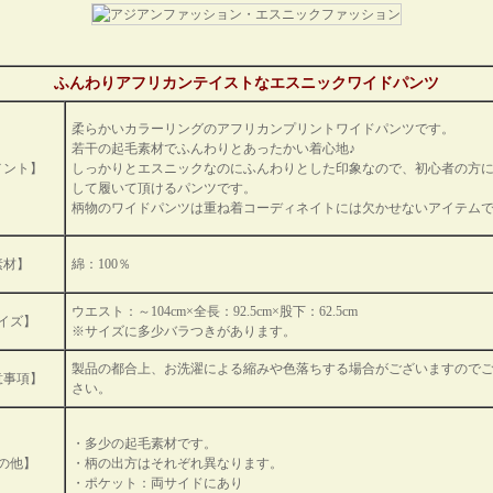
ふんわりアフリカンテイストなエスニックワイドパンツ
柔らかいカラーリングのアフリカンプリントワイドパンツです。
若干の起毛素材でふんわりとあったかい着心地♪
メント】
しっかりとエスニックなのにふんわりとした印象なので、初心者の方
して履いて頂けるパンツです。
柄物のワイドパンツは重ね着コーディネイトには欠かせないアイテム
素材】
綿：100％
ウエスト：～104cm×全長：92.5cm×股下：62.5cm
イズ】
※サイズに多少バラつきがあります。
製品の都合上、お洗濯による縮みや色落ちする場合がございますので
意事項】
さい。
・多少の起毛素材です。
の他】
・柄の出方はそれぞれ異なります。
・ポケット：両サイドにあり