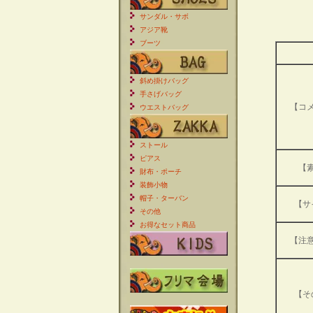
サンダル・サボ
アジア靴
ブーツ
斜め掛けバッグ
手さげバッグ
【コ
ウエストバッグ
ストール
ピアス
【
財布・ポーチ
装飾小物
帽子・ターバン
【サ
その他
お得なセット商品
【注
【そ