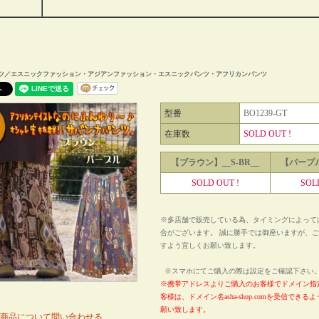
ツ／エスニックファッション・アジアンファッション・エスニックパンツ・アフリカンパンツ
型番
BO1239-GT
在庫数
SOLD OUT !
【ブラウン】__S-BR__
【パープル】
SOLD OUT !
SOL
※多店舗で販売している為、タイミングによって
合がございます。 誠に勝手では御座いますが、
すよう宜しくお願い致します。
※スマホにてご購入の際は設定をご確認下さ
※携帯アドレスよりご購入のお客様でドメイン指
客様は、ドメイン名asha-shop.comを受信でき
願い致します。
商品について問い合わせる