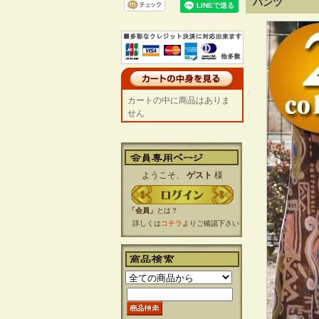
パンツ
カートの中に商品はありま
せん
ようこそ、
ゲスト
様
「会員」
とは？
詳しくは
コチラ
よりご確認下さい