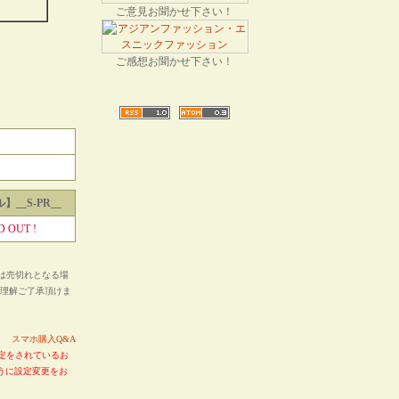
ご意見お聞かせ下さい！
ご感想お聞かせ下さい！
__S-PR__
D OUT !
は売切れとなる場
ご理解ご了承頂けま
い。
スマホ購入Q&A
定をされているお
るように設定変更をお