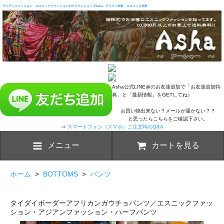
アジアンファッション・エスニックファッションのアジアンショップAsha・アジアン衣料、エスニック衣料
Asha公式LINE@のお友達追加で「お友達追加特
典」と「最新情報」をGETしてね♪
お買い物出来ない？メールが届かない？？
と思ったらこちらをご確認下さい。
⇒
スマートフォン（スマホ）ご注文時のQ&A
メニュー
カートを見る
ホーム
>
BOTTOMS
>
パンツ
タイダイボーダーアフリカンガウチョパンツ／エスニックファッ
ション・アジアンファッション・ハーフパンツ