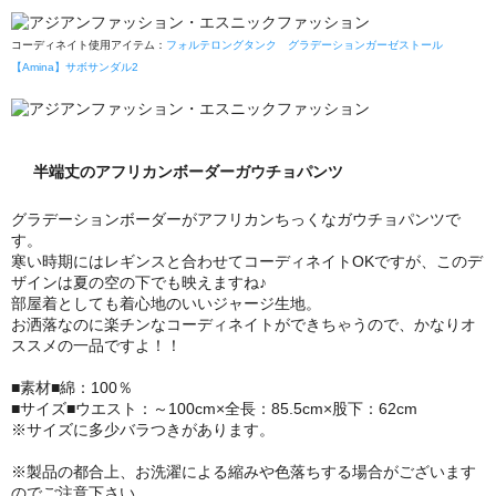
コーディネイト使用アイテム：
フォルテロングタンク
グラデーションガーゼストール
【Amina】サボサンダル2
半端丈のアフリカンボーダーガウチョパンツ
グラデーションボーダーがアフリカンちっくなガウチョパンツで
す。
寒い時期にはレギンスと合わせてコーディネイトOKですが、このデ
ザインは夏の空の下でも映えますね♪
部屋着としても着心地のいいジャージ生地。
お洒落なのに楽チンなコーディネイトができちゃうので、かなりオ
ススメの一品ですよ！！
■素材■綿：100％
■サイズ■ウエスト：～100cm×全長：85.5cm×股下：62cm
※サイズに多少バラつきがあります。
※製品の都合上、お洗濯による縮みや色落ちする場合がございます
のでご注意下さい。