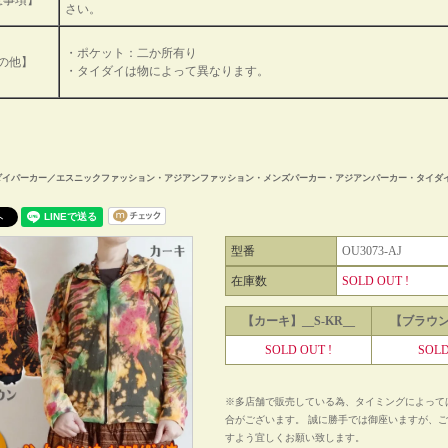
意事項】
さい。
・ポケット：二か所有り
の他】
・タイダイは物によって異なります。
ダイパーカー／エスニックファッション・アジアンファッション・メンズパーカー・アジアンパーカー・タイダイ
型番
OU3073-AJ
在庫数
SOLD OUT !
【カーキ】__S-KR__
【ブラウン】
SOLD OUT !
SOLD
※多店舗で販売している為、タイミングによって
合がございます。 誠に勝手では御座いますが、
すよう宜しくお願い致します。