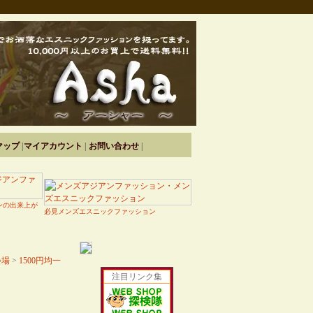
マップ
|
マイアカウント
|
お問い合わせ
|
ンの出来上が
必見メンズエスニックファッション
会場
>
1500円均一
注目リンク集