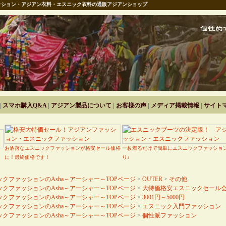
ション・アジアン衣料・エスニック衣料の通販アジアンショップ
|
スマホ購入Q&A
|
アジアン製品について
|
お客様の声
|
メディア掲載情報
|
サイト
お洒落なエスニックファッションが格安セール価格
一枚着るだけで簡単にエスニックファッショ
に！最終価格です！
り♪
クファッションのAsha～アーシャー～TOPページ
>
OUTER
>
その他
クファッションのAsha～アーシャー～TOPページ
>
大特価格安エスニックセール
クファッションのAsha～アーシャー～TOPページ
>
3001円～5000円
クファッションのAsha～アーシャー～TOPページ
>
エスニック入門ファッション
クファッションのAsha～アーシャー～TOPページ
>
個性派ファッション