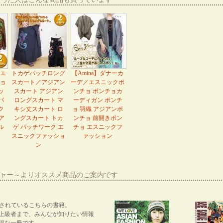
エ
トカゲパッチロング
【Amina】ダナーカ
ョ
スカート／アジアン
ーデ／エスニックポ
ッ
スカート アジアン
ンチョ ポンチョカ
パ
ロングスカート マ
ーディガン ポンチ
ク
キシ丈スカート ロ
ョ 羽織 アジアンポ
ア
ングスカート トカ
ンチョ 前開きポン
ル
ゲ パッチワーク エ
チョ エスニックフ
スニックファッショ
ァッション
ン
ーシャー～よりオススメ商品のご案内です
紹介されているこちらの書籍。
上級者まで、みんなが知りたい情報