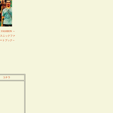
C FASHION ～
エスニックファ
ートブック～
コチラ