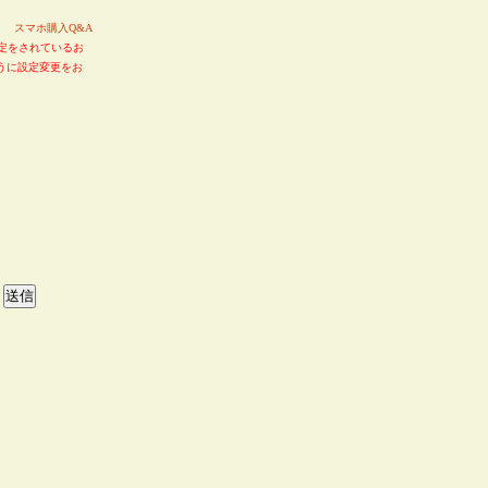
い。
スマホ購入Q&A
定をされているお
るように設定変更をお