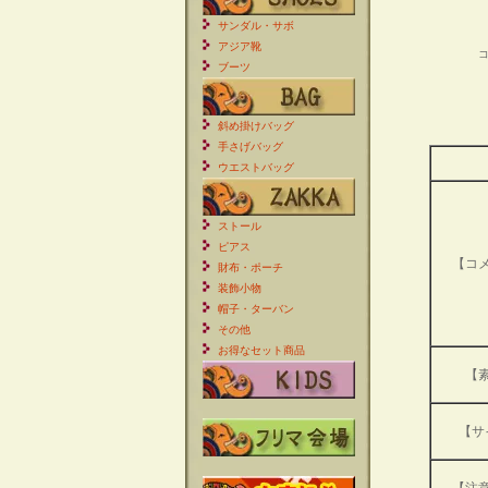
サンダル・サボ
アジア靴
ブーツ
斜め掛けバッグ
手さげバッグ
ウエストバッグ
ストール
ピアス
【コ
財布・ポーチ
装飾小物
帽子・ターバン
その他
お得なセット商品
【
【サ