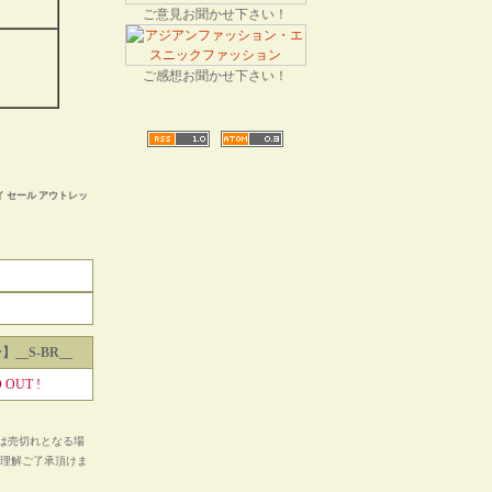
ご意見お聞かせ下さい！
ご感想お聞かせ下さい！
 セール アウトレッ
__S-BR__
 OUT !
は売切れとなる場
ご理解ご了承頂けま