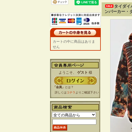
タイダイ
ンパーカー・タ
カートの中に商品はありま
せん
ようこそ、
ゲスト
様
「会員」
とは？
詳しくは
コチラ
よりご確認下さい