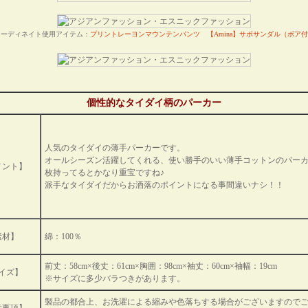
コーディネイト使用アイテム：
プリントレーヨンマウンテンパンツ
【Amina】サボサンダル（ボア
個性的なタイダイ柄のパーカー
人気のタイダイの薄手パーカーです。
オールシーズン活躍してくれる、使い勝手のいい薄手コットンのパー
メント】
枚持ってるとかなり重宝ですね♪
派手なタイダイだからお洒落のポイントになる事間違いナシ！！
素材】
綿：100％
前丈：58cm×後丈：61cm×胸囲：98cm×袖丈：60cm×袖幅：19cm
イズ】
※サイズに多少バラつきがあります。
製品の都合上、お洗濯による縮みや色落ちする場合がございますので