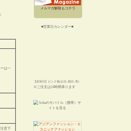
メルマガ解除もコチラ
付）
■営業日カレンダー■
カーは一
【定休日】ピンク色(土日､祝日､等)
※ご注文は24時間承ります
ご注意下