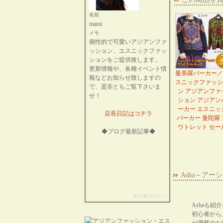
名前
mami
メモ
個性的で可愛いアジアンファ
ッション、エスニックファッ
ションをご提供致します。
更新情報や、各種イベント情
曼荼羅パーカー／
報などお知らせ致しますの
スニックファッシ
で、是非ともご覧下さいま
ン アジアンファ
せ！
ション アジアン
ーカー エスニッ
店長日記はコチラ
パーカー 曼陀羅 
ウトレット セー
◆ブログ最新記事◆
Asha～ア
RSS表示パーツ
Ashaも
初心者から