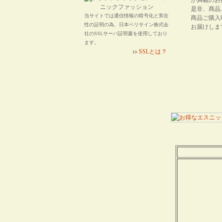
が満載のお
是非、商品
当サイトでは通信情報の暗号化と実在
商品ご購入
性の証明の為、日本ベリサイン株式会
お届けしま
社のSSLサーバ証明書を使用しており
ます。
SSLとは？