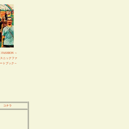
C FASHION ～
エスニックファ
ートブック～
コチラ