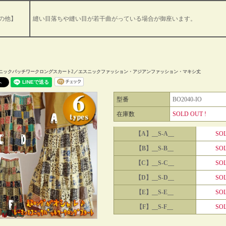
の他】
縫い目落ちや縫い目が若干曲がっている場合が御座います。
ニックパッチワークロングスカート2／エスニックファッション・アジアンファッション・マキシ丈
型番
BO2040-IO
在庫数
SOLD OUT !
【A】__S-A__
SOL
【B】__S-B__
SOL
【C】__S-C__
SOL
【D】__S-D__
SOL
【E】__S-E__
SOL
【F】__S-F__
SOL