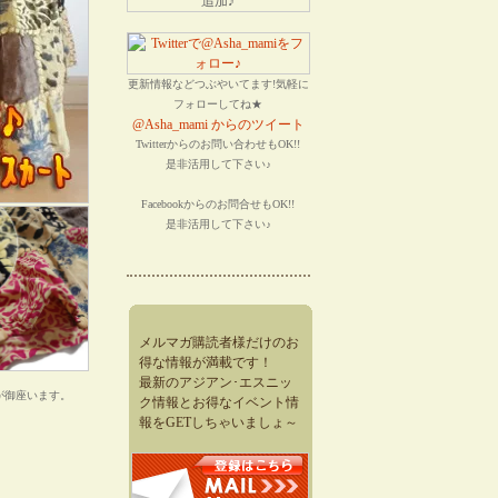
更新情報などつぶやいてます!気軽に
フォローしてね★
@Asha_mami からのツイート
Twitterからのお問い合わせもOK!!
是非活用して下さい♪
Facebookからのお問合せもOK!!
是非活用して下さい♪
メルマガ購読者様だけのお
得な情報が満載です！
最新のアジアン･エスニッ
が御座います。
ク情報とお得なイベント情
報をGETしちゃいましょ～