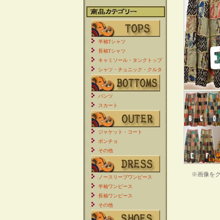
半袖Tシャツ
長袖Tシャツ
キャミソール・タンクトップ
シャツ・チュニック・クルタ
パンツ
スカート
ジャケット・コート
ポンチョ
その他
※画像を
ノースリーブワンピース
半袖ワンピース
長袖ワンピース
その他