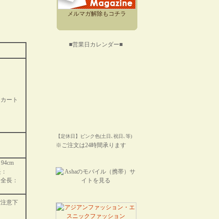
メルマガ解除もコチラ
■営業日カレンダー■
！
スカート
【定休日】ピンク色(土日､祝日､等)
※ご注文は24時間承ります
：94cm
長：
×全長：
ご注意下