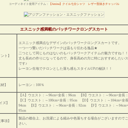
コーディネイト使用アイテム：
【Amina】クイル七分シャツ
レザー型抜きチャッパル
エスニック感満載のパッチワークロングスカート
エスニック感満点なデザインのパッチワークロングスカートです。
一つ一つ繋いだパッチワークは温もり伝わる逸品★
二つとして同じものはないのもパッチワークアイテムの魅力ですね！
メント】
丈も長めの作りになってるので、身長高めの方に特におすすめしたい
です♪
レーヨン生地でテロンとした落ち感もスタイルUPの秘訣！！
素材】
レーヨン：100％
【A】ウエスト：～96cm×全長：96cm 【B】ウエスト：～96cm×全長
【C】ウエスト：～100cm×全長：95cm 【D】ウエスト：～104cm×全
イズ】
94cm 【E】ウエスト：～96cm×全長：92cm 【F】ウエスト：～94cm
95cm
製品の都合上、お洗濯による縮みや色落ちする場合がございますので
意事項】
さい。