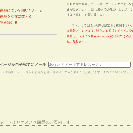
※多店舗で販売している為、タイミングによって
合がございます。 誠に勝手では御座いますが、
商品について問い合わせる
すよう宜しくお願い致します。
商品を友達に教える
物を続ける
※スマホにてご購入の際は設定をご確認下さ
※携帯アドレスよりご購入のお客様でドメイン指
客様は、ドメイン名asha-shop.comを受信でき
願い致します。
ページを
自分宛てにメール
※送信後、ショップからお得なお知らせやメルマガが届くことがあります。予めご了承ください。
ーシャー～よりオススメ商品のご案内です