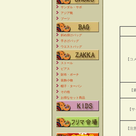
サンダル・サボ
アジア靴
ブーツ
斜め掛けバッグ
手さげバッグ
ウエストバッグ
【コ
ストール
ピアス
財布・ポーチ
装飾小物
帽子・ターバン
【
その他
お得なセット商品
【サ
【注