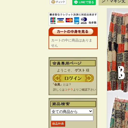
ン・マキシ丈
カートの中に商品はありま
せん
ようこそ、
ゲスト
様
「会員」
とは？
詳しくは
コチラ
よりご確認下さい