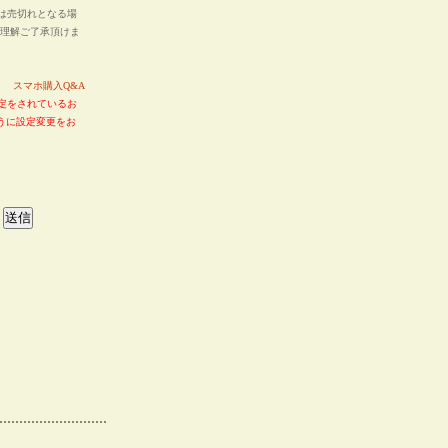
は売切れとなる場
ご理解ご了承頂けま
い。
スマホ購入Q&A
定をされているお
るように設定変更をお