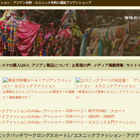
ション・アジアン衣料・エスニック衣料の通販アジアンショップ
|
スマホ購入Q&A
|
アジアン製品について
|
お客様の声
|
メディア掲載情報
|
サイト
お洒落なエスニックファッションが格安セール価格
一枚着るだけで簡単にエスニックファッショ
に！最終価格です！
り♪
クファッションのAsha～アーシャー～TOPページ
>
BOTTOMS
>
スカート
クファッションのAsha～アーシャー～TOPページ
>
3001円～5000円
クファッションのAsha～アーシャー～TOPページ
>
エスニック入門ファッション
ニックパッチワークロングスカート2／エスニックファッション・アジア