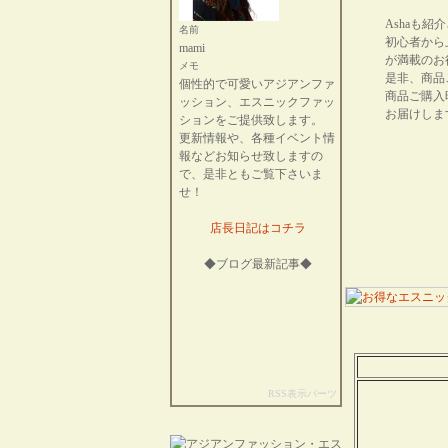
Ashaも
名前
初心者から
mami
が満載のお
メモ
是非、商品
個性的で可愛いアジアンファ
商品ご購入
ッション、エスニックファッ
お届けしま
ションをご提供致します。
更新情報や、各種イベント情
報などお知らせ致しますの
で、是非ともご覧下さいま
せ！
店長日記はコチラ
◆ブログ最新記事◆
RSS表示パーツ