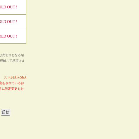
OLD OUT !
OLD OUT !
OLD OUT !
は売切れとなる場
ご理解ご了承頂けま
い。
スマホ購入Q&A
定をされているお
るように設定変更をお