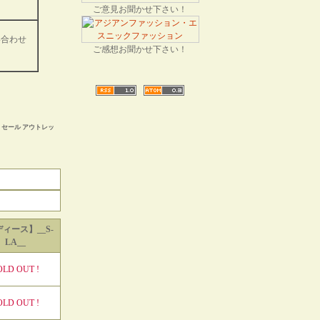
ご意見お聞かせ下さい！
い合わせ
ご感想お聞かせ下さい！
セール アウトレッ
ィース】__S-
LA__
OLD OUT !
OLD OUT !