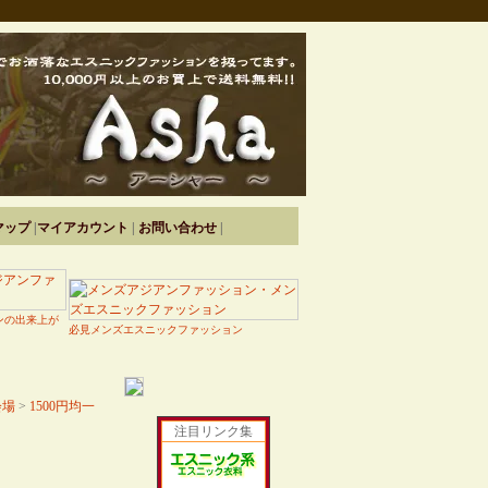
マップ
|
マイアカウント
|
お問い合わせ
|
ンの出来上が
必見メンズエスニックファッション
会場
>
1500円均一
注目リンク集