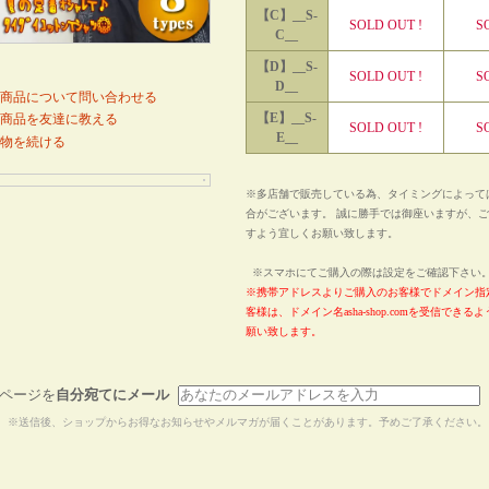
【C】__S-
SOLD OUT !
S
C__
【D】__S-
SOLD OUT !
S
D__
商品について問い合わせる
【E】__S-
商品を友達に教える
SOLD OUT !
S
E__
物を続ける
※多店舗で販売している為、タイミングによって
合がございます。 誠に勝手では御座いますが、
すよう宜しくお願い致します。
※スマホにてご購入の際は設定をご確認下さ
※携帯アドレスよりご購入のお客様でドメイン指
客様は、ドメイン名asha-shop.comを受信でき
願い致します。
ページを
自分宛てにメール
※送信後、ショップからお得なお知らせやメルマガが届くことがあります。予めご了承ください。