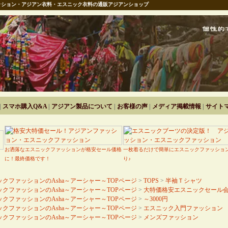
ション・アジアン衣料・エスニック衣料の通販アジアンショップ
|
スマホ購入Q&A
|
アジアン製品について
|
お客様の声
|
メディア掲載情報
|
サイト
お洒落なエスニックファッションが格安セール価格
一枚着るだけで簡単にエスニックファッショ
に！最終価格です！
り♪
クファッションのAsha～アーシャー～TOPページ
>
TOPS
>
半袖Ｔシャツ
クファッションのAsha～アーシャー～TOPページ
>
大特価格安エスニックセール
クファッションのAsha～アーシャー～TOPページ
>
～3000円
クファッションのAsha～アーシャー～TOPページ
>
エスニック入門ファッション
クファッションのAsha～アーシャー～TOPページ
>
メンズファッション