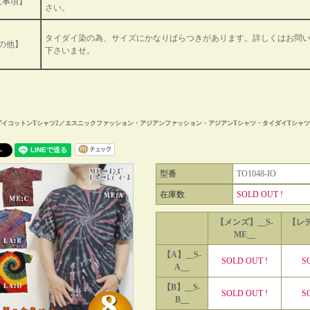
意事項】
さい。
タイダイ染の為、サイズにかなりばらつきがあります。詳しくはお問
の他】
下さいませ。
ダイコットンTシャツ2／エスニックファッション・アジアンファッション・アジアンTシャツ・タイダイTシャツ 
型番
TO1048-IO
在庫数
SOLD OUT !
【メンズ】__S-
【レデ
ME__
【A】__S-
SOLD OUT !
S
A__
【B】__S-
SOLD OUT !
S
B__