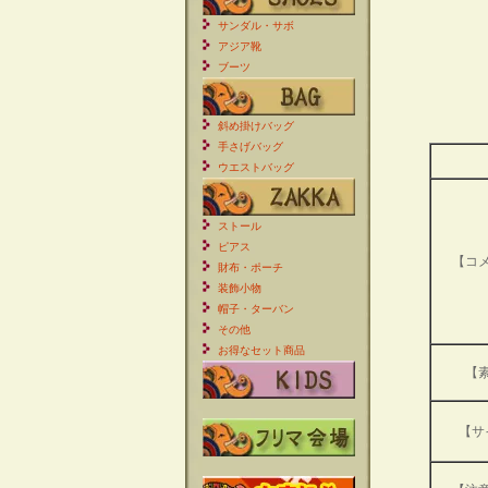
サンダル・サボ
アジア靴
ブーツ
斜め掛けバッグ
手さげバッグ
ウエストバッグ
ストール
ピアス
【コ
財布・ポーチ
装飾小物
帽子・ターバン
その他
お得なセット商品
【
【サ