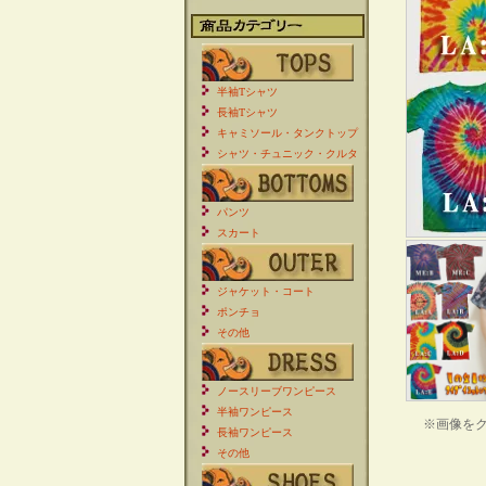
半袖Tシャツ
長袖Tシャツ
キャミソール・タンクトップ
シャツ・チュニック・クルタ
パンツ
スカート
ジャケット・コート
ポンチョ
その他
ノースリーブワンピース
半袖ワンピース
※画像を
長袖ワンピース
その他