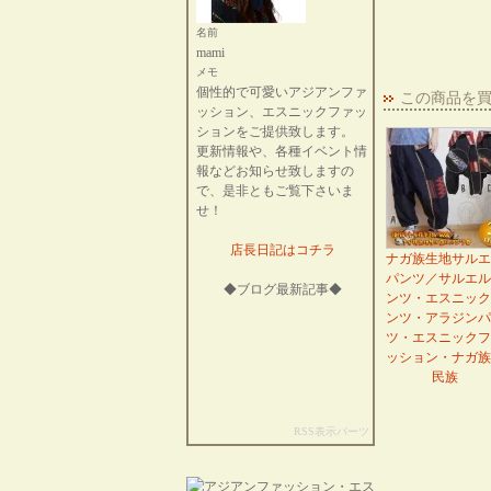
名前
mami
メモ
個性的で可愛いアジアンファ
この商品を
ッション、エスニックファッ
ションをご提供致します。
更新情報や、各種イベント情
報などお知らせ致しますの
で、是非ともご覧下さいま
せ！
店長日記はコチラ
ナガ族生地サルエ
パンツ／サルエル
◆ブログ最新記事◆
ンツ・エスニック
ンツ・アラジンパ
ツ・エスニックフ
ッション・ナガ族
民族
RSS表示パーツ