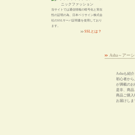
当サイトでは通信情報の暗号化と実在
性の証明の為、日本ベリサイン株式会
社のSSLサーバ証明書を使用しており
ます。
SSLとは？
Asha～ア
Ashaも
初心者から
が満載のお
是非、商品
商品ご購入
お届けしま