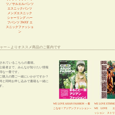
ツ／サルエルパンツ
エスニックパンツ
メンズエスニック
シャーリング ハー
フパンツ 3WAY エ
スニックファッショ
ン
ーシャー～よりオススメ商品のご案内です
紹介されているこちらの書籍。
上級者まで、みんなが知りたい情報
得な一冊です。
ご購入の際ご一緒にいかがですか？
時と同時お申し込みで書籍も一緒に
す。
WE LOVE ASIAN FASHION ～着
WE LOVE ETHNI
こなせ！アジアンファッション～
WE LOVE 
ッション ストリ