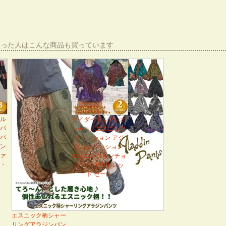
買った人はこんな商品も買っています
ル
タイダイドルマンポ
パ
ンチョ／エスニック
パ
ファッション アジ
ン
アンファッション
ァ
エスニックポンチョ
・
ケープ アウトレッ
ト セール
エスニック柄シャー
リングアラジンパン