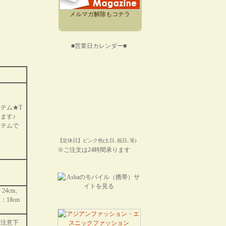
メルマガ解除もコチラ
■営業日カレンダー■
テム★T
ます♪
イテムで
【定休日】ピンク色(土日､祝日､等)
※ご注文は24時間承ります
24cm、
：18cm
ご注意下