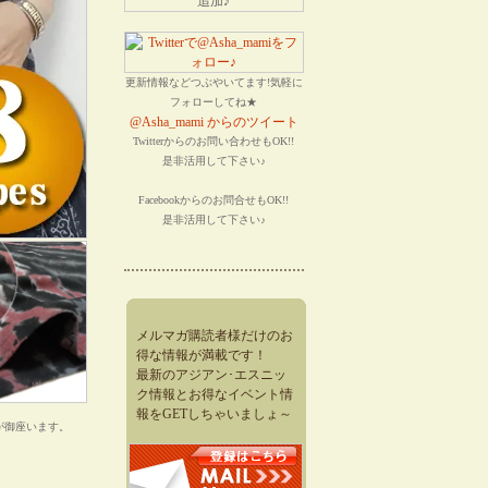
更新情報などつぶやいてます!気軽に
フォローしてね★
@Asha_mami からのツイート
Twitterからのお問い合わせもOK!!
是非活用して下さい♪
Facebookからのお問合せもOK!!
是非活用して下さい♪
メルマガ購読者様だけのお
得な情報が満載です！
最新のアジアン･エスニッ
ク情報とお得なイベント情
報をGETしちゃいましょ～
が御座います。