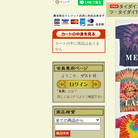
タイダイ
ツ・タイダイT
カートの中に商品はありま
せん
ようこそ、
ゲスト
様
「会員」
とは？
詳しくは
コチラ
よりご確認下さい