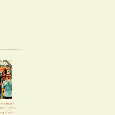
C FASHION ～
エスニックファ
ートブック～