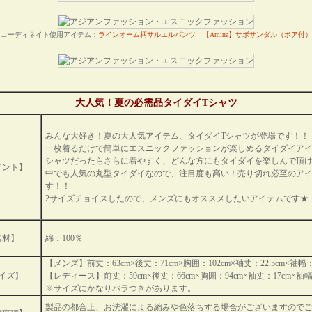
コーディネイト使用アイテム：
ラインオーム柄サルエルパンツ
【Amina】サボサンダル（ボア付）
大人気！夏の必需品タイダイTシャツ
みんな大好き！夏の大人気アイテム、タイダイTシャツが登場です！！
一枚着るだけで簡単にエスニックファッションが楽しめるタイダイアイ
シャツだったらさらに着やすく、どんな方にもタイダイを楽しんで頂け
メント】
中でも人気の丸型タイダイなので、注目度も高い！売り切れ必至のア
す！！
2サイズチョイスしたので、メンズにもオススメしたいアイテムです★
素材】
綿：100％
【メンズ】前丈：63cm×後丈：71cm×胸囲：102cm×袖丈：22.5cm×袖幅：
イズ】
【レディース】前丈：59cm×後丈：66cm×胸囲：94cm×袖丈：17cm×袖幅
※サイズにかなりバラつきがあります。
製品の都合上、お洗濯による縮みや色落ちする場合がございますので