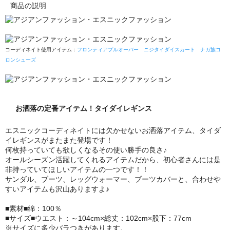
商品の説明
コーディネイト使用アイテム：
フロンティアプルオーバー
ニジタイダイスカート
ナガ族コ
ロンシューズ
お洒落の定番アイテム！タイダイレギンス
エスニックコーディネイトには欠かせないお洒落アイテム、タイダ
イレギンスがまたまた登場です！
何枚持っていても欲しくなるその使い勝手の良さ♪
オールシーズン活躍してくれるアイテムだから、初心者さんには是
非持っていてほしいアイテムの一つです！！
サンダル、ブーツ、レッグウォーマー、ブーツカバーと、合わせや
すいアイテムも沢山ありますよ♪
■素材■綿：100％
■サイズ■ウエスト：～104cm×総丈：102cm×股下：77cm
※サイズに多少バラつきがあります。