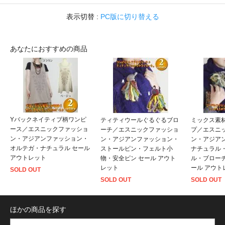
表示切替 :
PC版に切り替える
あなたにおすすめの商品
Yバックネイティブ柄ワンピ
ティティウールぐるぐるブロ
ミックス素
ース／エスニックファッショ
ーチ／エスニックファッショ
プ／エスニ
ン・アジアンファッション・
ン・アジアンファッション・
ン・アジア
オルテガ・ナチュラル セール
ストールピン・フェルト小
ナチュラル
アウトレット
物・安全ピン セール アウト
ル・ブロー
レット
ール アウト
SOLD OUT
SOLD OUT
SOLD OUT
ほかの商品を探す