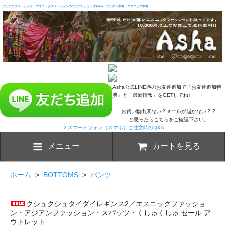
アジアンファッション・エスニックファッションのアジアンショップAsha・アジアン衣料、エスニック衣料
Asha公式LINE@のお友達追加で「お友達追加特
典」と「最新情報」をGETしてね♪
お買い物出来ない？メールが届かない？？
と思ったらこちらをご確認下さい。
⇒
スマートフォン（スマホ）ご注文時のQ&A
メニュー
カートを見る
ホーム
>
BOTTOMS
>
パンツ
クシュクシュタイダイレギンス2／エスニックファッショ
ン・アジアンファッション・スパッツ・くしゅくしゅ セール ア
ウトレット