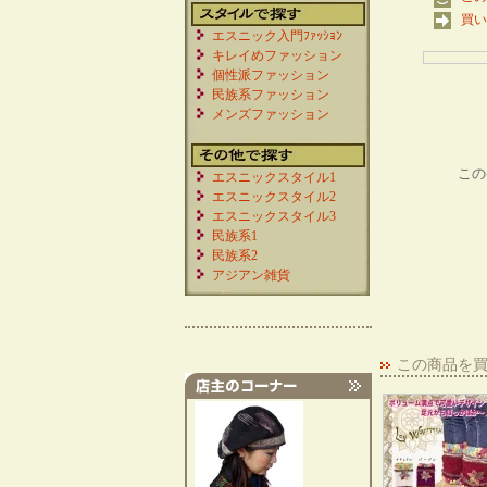
買い
エスニック入門ﾌｧｯｼｮﾝ
キレイめファッション
個性派ファッション
民族系ファッション
メンズファッション
この
エスニックスタイル1
エスニックスタイル2
エスニックスタイル3
民族系1
民族系2
アジアン雑貨
この商品を