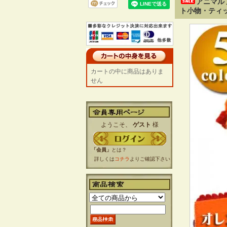
アニマル
ト小物・ティッ
カートの中に商品はありま
せん
ようこそ、
ゲスト
様
「会員」
とは？
詳しくは
コチラ
よりご確認下さい