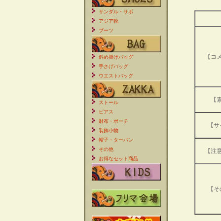
サンダル・サボ
アジア靴
ブーツ
【コ
斜め掛けバッグ
手さげバッグ
ウエストバッグ
【
ストール
ピアス
財布・ポーチ
【サ
装飾小物
帽子・ターバン
その他
【注
お得なセット商品
【そ