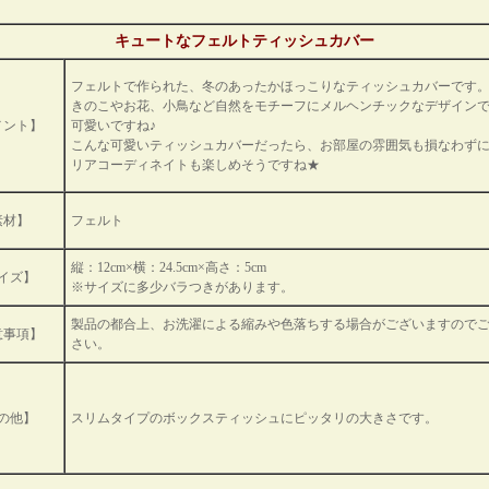
キュートなフェルトティッシュカバー
フェルトで作られた、冬のあったかほっこりなティッシュカバーです
きのこやお花、小鳥など自然をモチーフにメルヘンチックなデザイン
メント】
可愛いですね♪
こんな可愛いティッシュカバーだったら、お部屋の雰囲気も損なわず
リアコーディネイトも楽しめそうですね★
素材】
フェルト
縦：12cm×横：24.5cm×高さ：5cm
イズ】
※サイズに多少バラつきがあります。
製品の都合上、お洗濯による縮みや色落ちする場合がございますので
意事項】
さい。
の他】
スリムタイプのボックスティッシュにピッタリの大きさです。