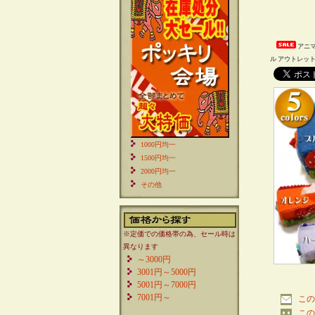
アニ
ル アウトレッ
1000円均一
1500円均一
2000円均一
その他
※定価での価格帯の為、セール時は
異なります
～3000円
3001円～5000円
5001円～7000円
7001円～
この
この