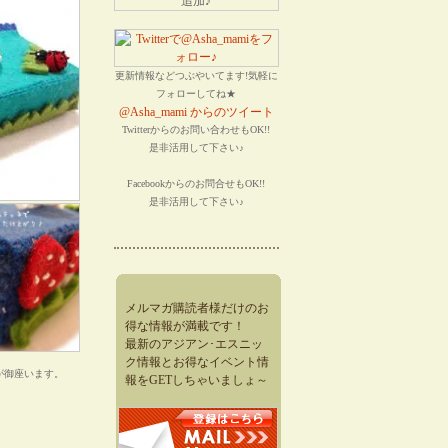
更新情報などつぶやいてます!気軽に
フォローしてね★
@Asha_mami からのツイート
Twitterからのお問い合わせもOK!!
是非活用して下さい♪
Facebookからのお問合せもOK!!
是非活用して下さい♪
メルマガ購読者様だけのお
得な情報が満載です！
最新のアジアン･エスニッ
ク情報とお得なイベント情
が御座います。
報をGETしちゃいましょ～