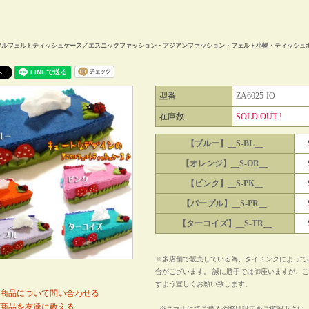
マルフェルトティッシュケース／エスニックファッション・アジアンファッション・フェルト小物・ティッシュボ
ト
型番
ZA6025-IO
在庫数
SOLD OUT !
【ブルー】__S-BL__
【オレンジ】__S-OR__
【ピンク】__S-PK__
【パープル】__S-PR__
【ターコイズ】__S-TR__
※多店舗で販売している為、タイミングによって
合がございます。 誠に勝手では御座いますが、
すよう宜しくお願い致します。
商品について問い合わせる
商品を友達に教える
※スマホにてご購入の際は設定をご確認下さ