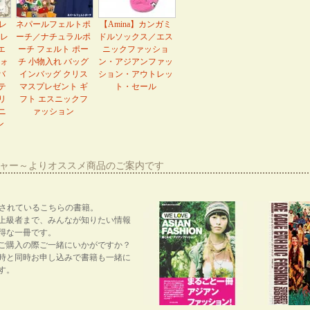
ムレ
ネパールフェルトポ
【Amina】カンガミ
レ
ーチ／ナチュラルポ
ドルソックス／エス
エ
ーチ フェルト ポー
ニックファッショ
ォ
チ 小物入れ バッグ
ン・アジアンファッ
バ
インバッグ クリス
ション・アウトレッ
テ
マスプレゼント ギ
ト・セール
リ
フト エスニックフ
ニ
ァッション
ン
ーシャー～よりオススメ商品のご案内です
紹介されているこちらの書籍。
上級者まで、みんなが知りたい情報
得な一冊です。
ご購入の際ご一緒にいかがですか？
時と同時お申し込みで書籍も一緒に
す。