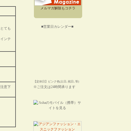
メルマガ解除もコチラ
。
■営業日カレンダー■
でとても
にインテ
【定休日】ピンク色(土日､祝日､等)
ご注意下
※ご注文は24時間承ります