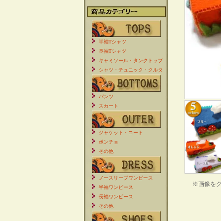
半袖Tシャツ
長袖Tシャツ
キャミソール・タンクトップ
シャツ・チュニック・クルタ
パンツ
スカート
ジャケット・コート
ポンチョ
その他
ノースリーブワンピース
※画像を
半袖ワンピース
長袖ワンピース
その他