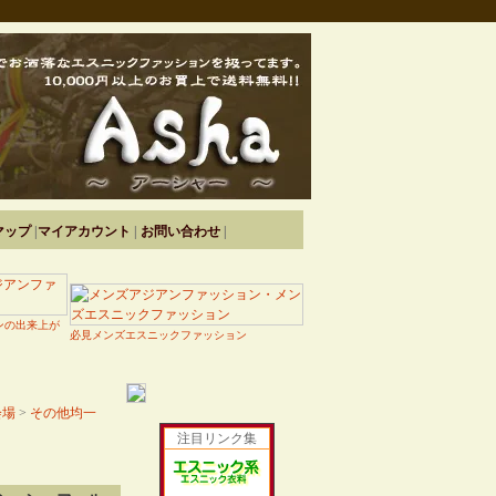
マップ
|
マイアカウント
|
お問い合わせ
|
ンの出来上が
必見メンズエスニックファッション
会場
>
その他均一
注目リンク集