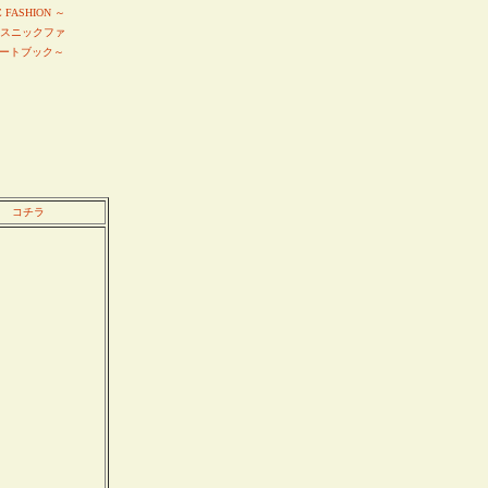
C FASHION ～
エスニックファ
ートブック～
コチラ