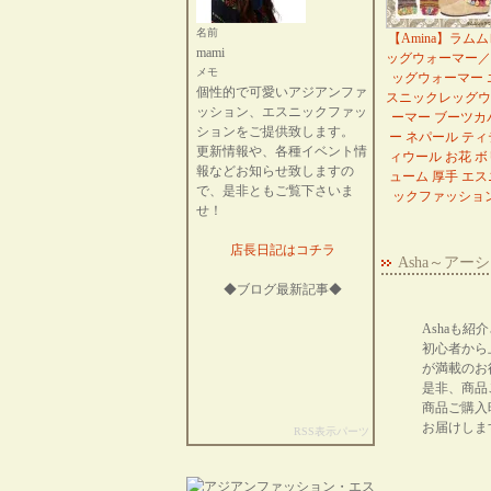
名前
【Amina】ラム
mami
ッグウォーマー／
メモ
ッグウォーマー 
個性的で可愛いアジアンファ
スニックレッグウ
ッション、エスニックファッ
ーマー ブーツカ
ションをご提供致します。
ー ネパール ティ
更新情報や、各種イベント情
ィウール お花 ボ
報などお知らせ致しますの
ューム 厚手 エス
で、是非ともご覧下さいま
ックファッショ
せ！
店長日記はコチラ
Asha～ア
◆ブログ最新記事◆
Ashaも
初心者から
が満載のお
是非、商品
商品ご購入
お届けしま
RSS表示パーツ