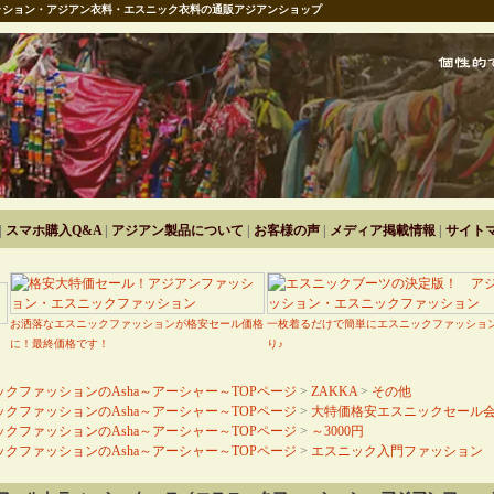
ション・アジアン衣料・エスニック衣料の通販アジアンショップ
|
スマホ購入Q&A
|
アジアン製品について
|
お客様の声
|
メディア掲載情報
|
サイト
お洒落なエスニックファッションが格安セール価格
一枚着るだけで簡単にエスニックファッショ
に！最終価格です！
り♪
クファッションのAsha～アーシャー～TOPページ
>
ZAKKA
>
その他
クファッションのAsha～アーシャー～TOPページ
>
大特価格安エスニックセール
クファッションのAsha～アーシャー～TOPページ
>
～3000円
クファッションのAsha～アーシャー～TOPページ
>
エスニック入門ファッション