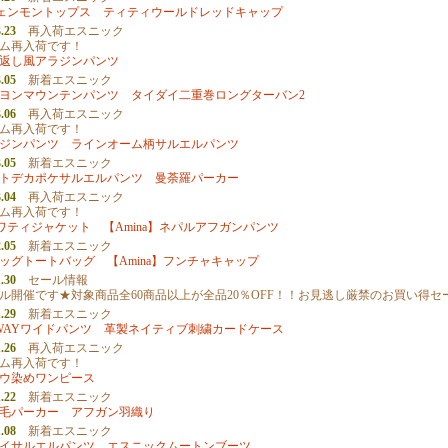
チェンモントップス
ティティウールドレッドキャップ
.23
再入荷エスニック
ム再入荷です！
返し風アラジンパンツ
.05
新着エスニック
ヨンマウンテンパンツ
タイダイ二重巻ロングターバン2
.06
再入荷エスニック
ム再入荷です！
ジンパンツ
ラインオーム柄サルエルパンツ
.05
新着エスニック
トデカポケサルエルパンツ
曼荼羅パーカー
.04
再入荷エスニック
ム再入荷です！
サワティジャケット
【Amina】ネパルアフガンパンツ
.05
新着エスニック
ッグトートバッグ
【Amina】フンチャキャップ
.30
セール情報
ル開催です★対象商品全60商品以上が全品20％OFF！！お見逃し厳禁のお買い得セ
.29
新着エスニック
WAYワイドパンツ
革製ネイティブ刺繍カードケース
.26
再入荷エスニック
ム再入荷です！
ウ染めワンピース
.22
新着エスニック
毛パーカー
アフガン羽織り
.08
新着エスニック
イサルエルパンツ
エスニックムートンブーツ