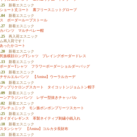
.25
新着エスニック
ショート丈コート
裏フリースニットグローブ
.04
新着エスニック
ス
ボーダーループストール
.27
新着エスニック
カパンツ
マルチベレー帽
.25
再入荷エスニック
ム再入荷です！
あったかコート
.20
新着エスニック
民族横顔ロングTシャツ
プレイングボーダードレス
.13
新着エスニック
ボーダーTシャツ
フラワーボーダーショルダーバッグ
.23
新着エスニック
チサルエルパンツ
【Amina】ウーラルカーデ
.16
新着エスニック
アップリケロングスカート
タイコットンジョムトン帽子
.09
新着エスニック
ーンアラジンパンツ
レザー型抜きチャッパル
.02
新着エスニック
ブレチュニック
モン族ポンポンプリーツスカート
.25
新着エスニック
タイダイレギンス
革製ネイティブ刺繍小銭入れ
.18
新着エスニック
スタンシャツ
【Amina】コルカタ長財布
.11
新着エスニック