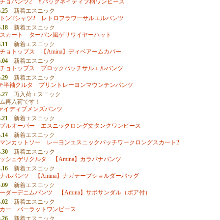
チョパンツ2
Yバックネイティブ柄ワンピース
.25
新着エスニック
トンTシャツ2
レトロフラワーサルエルパンツ
.18
新着エスニック
スカート
ターバン風ゲリワイヤーハット
.11
新着エスニック
チョトップス
【Amina】ディベアームカバー
.04
新着エスニック
チョトップス
ブロックパッチサルエルパンツ
.29
新着エスニック
ガテ半袖クルタ
プリントレーヨンマウンテンパンツ
.27
再入荷エスニック
ム再入荷です！
】ファイディブメンズパンツ
.21
新着エスニック
プルオーバー
エスニックロング丈タンクワンピース
.14
新着エスニック
マンカットソー
レーヨンエスニックパッチワークロングスカート2
.30
新着エスニック
ッシュゲリクルタ
【Amina】カラパナパンツ
.16
新着エスニック
ナルパンツ
【Amina】ナガテープショルダーバッグ
.09
新着エスニック
ーダーデニムパンツ
【Amina】サボサンダル（ボア付）
.02
新着エスニック
カー
バーラットワンピース
.26
新着エスニック