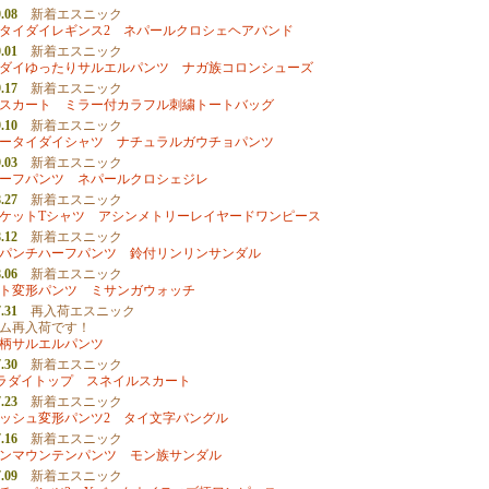
.08
新着エスニック
タイダイレギンス2
ネパールクロシェヘアバンド
.01
新着エスニック
ダイゆったりサルエルパンツ
ナガ族コロンシューズ
.17
新着エスニック
スカート
ミラー付カラフル刺繍トートバッグ
.10
新着エスニック
ータイダイシャツ
ナチュラルガウチョパンツ
.03
新着エスニック
ーフパンツ
ネパールクロシェジレ
.27
新着エスニック
ケットTシャツ
アシンメトリーレイヤードワンピース
.12
新着エスニック
パンチハーフパンツ
鈴付リンリンサンダル
.06
新着エスニック
ト変形パンツ
ミサンガウォッチ
.31
再入荷エスニック
ム再入荷です！
柄サルエルパンツ
.30
新着エスニック
ガラダイトップ
スネイルスカート
.23
新着エスニック
ッシュ変形パンツ2
タイ文字バングル
.16
新着エスニック
ンマウンテンパンツ
モン族サンダル
.09
新着エスニック