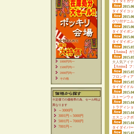
タイダイガウ
2015.06
タイダイコッ
2015.06
ゲリ付デニム
2015.06
タイダイポン
2015.06
タイダイポン
2015.05
【Amina】
2015.05
1000円均一
大人気アイテ
【Amina
1500円均一
2015.05
2000円均一
フロンティア
その他
2015.05
タイダイドル
2015.04
ストーンウォ
※定価での価格帯の為、セール時は
2015.04
異なります
トラディショ
～3000円
2015.04
3001円～5000円
エスニックボ
5001円～7000円
2015.04
7001円～
タイダイパー
2015.03