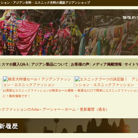
ション・アジアン衣料・エスニック衣料の通販アジアンショップ
|
スマホ購入Q&A
|
アジアン製品について
|
お客様の声
|
メディア掲載情報
|
サイト
お洒落なエスニックファッションが格安セール価格
一枚着るだけで簡単にエスニックファッショ
に！最終価格です！
り♪
クファッションのAsha～アーシャー～ホーム
>
更新履歴（過去）