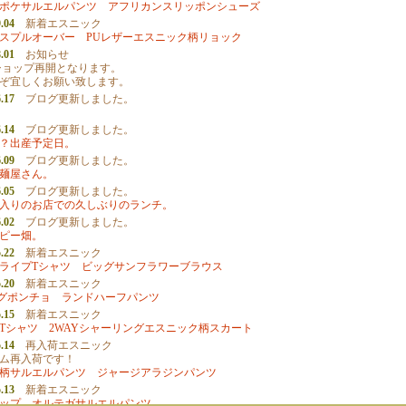
ポケサルエルパンツ
アフリカンスリッポンシューズ
.04
新着エスニック
スプルオーバー
PUレザーエスニック柄リョック
.01
お知らせ
りショップ再開となります。
ぞ宜しくお願い致します。
.17
ブログ更新しました。
.14
ブログ更新しました。
？出産予定日。
.09
ブログ更新しました。
麺屋さん。
.05
ブログ更新しました。
入りのお店での久しぶりのランチ。
.02
ブログ更新しました。
ピー畑。
.22
新着エスニック
ライプTシャツ
ビッグサンフラワーブラウス
.20
新着エスニック
グポンチョ
ランドハーフパンツ
.15
新着エスニック
Tシャツ
2WAYシャーリングエスニック柄スカート
.14
再入荷エスニック
ム再入荷です！
柄サルエルパンツ
ジャージアラジンパンツ
.13
新着エスニック
ップ
オルテガサルエルパンツ