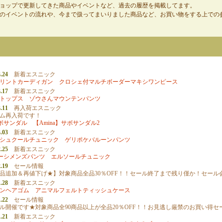
ョップで更新してきた商品やイベントなど、過去の履歴を掲載してます。
のイベントの流れや、今まで扱ってまいりました商品など、お買い物をする上での
.24
新着エスニック
リントカーディガン
クロシェ付マルチボーダーマキシワンピース
.17
新着エスニック
トップス
ゾウさんマウンテンパンツ
.11
再入荷エスニック
ム再入荷です！
サボサンダル
【Amina】サボサンダル2
.03
新着エスニック
シュクールチュニック
ゲリポケバルーンパンツ
.25
新着エスニック
バーシメンズパンツ
エルソールチュニック
.19
セール情報
品追加＆再値下げ★】対象商品全品30％OFF！！セール終了まで残り僅か！セール
.28
新着エスニック
ンヘアゴム
アニマルフェルトティッシュケース
.22
セール情報
ル開催です★対象商品全90商品以上が全品20％OFF！！お見逃し厳禁のお買い得セ
.21
新着エスニック