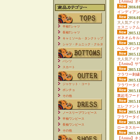
【Amina
2016.01
インディアン
2016.01
大人気アイテ
半袖Tシャツ
エスニックム
長袖Tシャツ
2015.12
ガネオムキル
キャミソール・タンクトップ
2015.12
シャツ・チュニック・クルタ
ヘムラインナ
2015.12
大人気アイテ
パンツ
【Amina】
スカート
2015.12
フラワー刺繍
2015.12
ジャケット・コート
フラワータイ
ポンチョ
2015.11
裏起毛フード
その他
2015.11
エレファント
2015.11
ノースリーブワンピース
フラワータイ
半袖ワンピース
2015.10
長袖ワンピース
ロータスカー
その他
2015.10
【Amina】