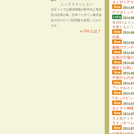
タイダイデカ
2014.09
当サイトでは通信情報の暗号化と実在
チマヨミック
性の証明の為、日本ベリサイン株式会
2014.08
社のSSLサーバ証明書を使用しており
本日8/1よ
ます。
今後ともどう
SSLとは？
2014.06
出産。
2014.06
最後のランチ
2014.06
近所の穴場の
2014.06
検診とお気に
2014.06
不意打ちのポ
2014.05
アニマルスト
2014.05
Vネックビッ
2014.05
タイダイ神様
2014.05
大人気アイテ
ラインオーム
2014.05
ツボタンクト