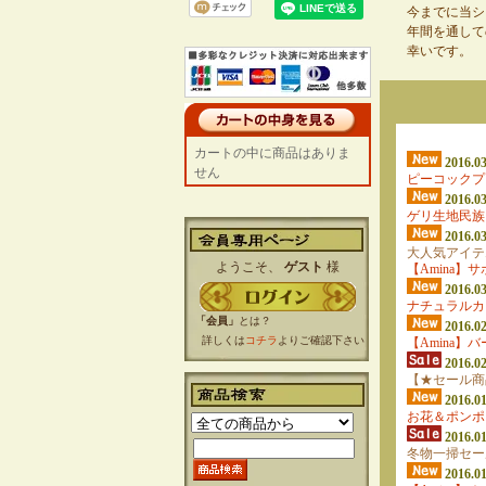
今までに当シ
年間を通して
幸いです。
カートの中に商品はありま
2016.03
せん
ピーコックプ
2016.03
ゲリ生地民族
2016.03
大人気アイテ
ようこそ、
ゲスト
様
【Amina】
2016.03
ナチュラルカ
「会員」
とは？
2016.02
詳しくは
コチラ
よりご確認下さい
【Amina】
2016.02
【★セール商
2016.01
お花＆ポンポ
2016.01
冬物一掃セー
2016.01