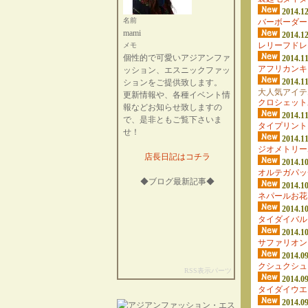
2014.12
名前
バーボーダー
mami
2014.12
レリーフドレ
メモ
個性的で可愛いアジアンファ
2014.11
アフリカンキ
ッション、エスニックファッ
2014.11
ションをご提供致します。
大人気アイテ
更新情報や、各種イベント情
クロシェット
報などお知らせ致しますの
2014.11
で、是非ともご覧下さいま
タイプリント
せ！
2014.11
ジオメトリー
店長日記はコチラ
2014.10
オルテガパッ
◆ブログ最新記事◆
2014.10
ネパールお花
2014.10
タイダイバル
2014.10
サファリオン
2014.09
クシュクシュ
RSS表示パーツ
2014.09
タイダイウエ
2014.09