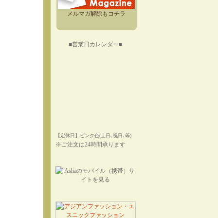
メルマガ解除もコチラ
■営業日カレンダー■
【定休日】ピンク色(土日､祝日､等)
※ご注文は24時間承ります