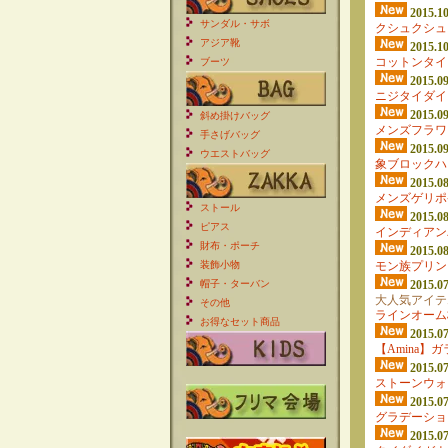
2015.10
サンダル・サボ
クシュクシュ
アジア靴
2015.10
コットンタイ
ブーツ
2015.09
ニジタイダイ
2015.09
斜め掛けバッグ
メンズフラワ
手さげバッグ
2015.09
ウエストバッグ
象ブロックハ
2015.08
メンズゲリポ
ストール
2015.08
ピアス
インディアン
財布・ポーチ
2015.08
装飾小物
モン族プリン
帽子・ターバン
2015.07
大人気アイテ
その他
ラインオーム
お得なセット商品
2015.07
【Amina】
2015.07
ストーンウォ
2015.07
グラデーショ
2015.07