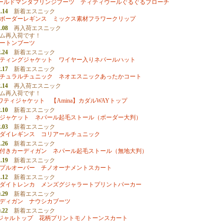
】オールドマンタフリンジブーツ
ティティウールぐるぐるブローチ
.14
新着エスニック
ボーダーレギンス
ミックス素材フラワークリップ
.08
再入荷エスニック
ム再入荷です！
ートンブーツ
.24
新着エスニック
ティングジャケット
ワイヤー入りネパールハット
.17
新着エスニック
チュラルチュニック
ネオエスニックあったかコート
.14
再入荷エスニック
ム再入荷です！
サワティジャケット
【Amina】カダルWAYトップ
.10
新着エスニック
ジャケット
ネパール起毛ストール（ボーダー大判）
.03
新着エスニック
ダイレギンス
コリアールチュニック
.26
新着エスニック
付きカーディガン
ネパール起毛ストール（無地大判）
.19
新着エスニック
プルオーバー
チノオーナメントスカート
.12
新着エスニック
ダイトレンカ
メンズグジャラートプリントパーカー
.29
新着エスニック
ディガン
ナウシカブーツ
.22
新着エスニック
ネジャルトップ
花柄プリントモノトーンスカート