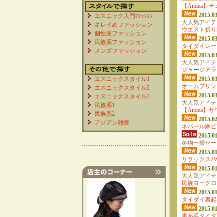
【Amina】
2015.03
エスニック入門ﾌｧｯｼｮﾝ
大人気アイテ
キレイめファッション
ウエスト折り
個性派ファッション
2015.03
民族系ファッション
タイダイレー
メンズファッション
2015.03
大人気アイテ
ジャージアラ
エスニックスタイル1
2015.03
オームプリン
エスニックスタイル2
2015.03
エスニックスタイル3
大人気アイテ
民族系1
【Amina】
民族系2
2015.02
アジアン雑貨
ネパール麻ビ
2015.01
冬物一掃セー
2015.01
リラックス2
2015.01
大人気アイテ
民族ヨークロ
2015.01
タイダイ裏起
2015.01
裏起毛タイダ