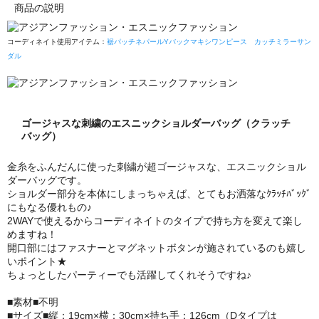
商品の説明
コーディネイト使用アイテム：
裾パッチネパールYバックマキシワンピース
カッチミラーサン
ダル
ゴージャスな刺繍のエスニックショルダーバッグ（クラッチ
バッグ）
金糸をふんだんに使った刺繍が超ゴージャスな、エスニックショル
ダーバッグです。
ショルダー部分を本体にしまっちゃえば、とてもお洒落なｸﾗｯﾁﾊﾞｯｸﾞ
にもなる優れもの♪
2WAYで使えるからコーディネイトのタイプで持ち方を変えて楽し
めますね！
開口部にはファスナーとマグネットボタンが施されているのも嬉し
いポイント★
ちょっとしたパーティーでも活躍してくれそうですね♪
■素材■不明
■サイズ■縦：19cm×横：30cm×持ち手：126cm（Dタイプは