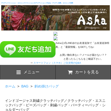
アジアンファッション・エスニックファッションのアジアンショップAsha・アジアン衣料、エスニック衣料
Asha公式LINE@のお友達追加で「お友達追加特
典」と「最新情報」をGETしてね♪
お買い物出来ない？メールが届かない？？
と思ったらこちらをご確認下さい。
⇒
スマートフォン（スマホ）ご注文時のQ&A
メニュー
カートを見る
ホーム
>
BAG
>
斜め掛けバッグ
インドゴージャス刺繍クラッチバッグ／クラッチバッグ・エスニ
ックバッグ・ビーズバッグ・刺繍バッグ・パーティーバッグ・シ
ョルダーバッグ