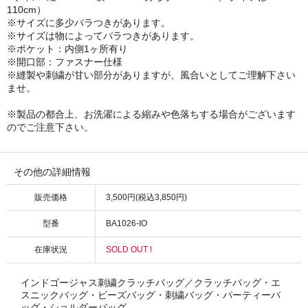
110cm）
※サイズに多少バラつきがあります。
※サイズは物によってバラつきがあります。
※ポケット：内側1ヶ所有り
※開口部：ファスナー仕様
※縫製や刺繍が甘い部分がありますが、風合いとしてご理解下さい
ませ。
※製品の都合上、お洗濯による縮みや色落ちする場合がございます
のでご注意下さい。
その他の詳細情報
販売価格
3,500円(税込3,850円)
型番
BA1026-IO
在庫状況
SOLD OUT !
インドゴージャス刺繍クラッチバッグ／クラッチバッグ・エ
スニックバッグ・ビーズバッグ・刺繍バッグ・パーティーバ
ッグ・ショルダーバッグ