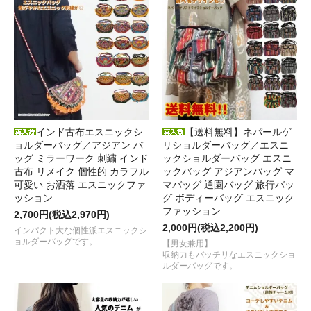
インド古布エスニックシ
【送料無料】ネパールゲ
ョルダーバッグ／アジアン バ
リショルダーバッグ／エスニ
ッグ ミラーワーク 刺繍 インド
ックショルダーバッグ エスニ
古布 リメイク 個性的 カラフル
ックバッグ アジアンバッグ マ
可愛い お洒落 エスニックファ
マバッグ 通園バッグ 旅行バッ
ッション
グ ボディーバッグ エスニック
ファッション
2,700円(税込2,970円)
2,000円(税込2,200円)
インパクト大な個性派エスニックシ
ョルダーバッグです。
【男女兼用】
収納力もバッチリなエスニックショ
ルダーバッグです。