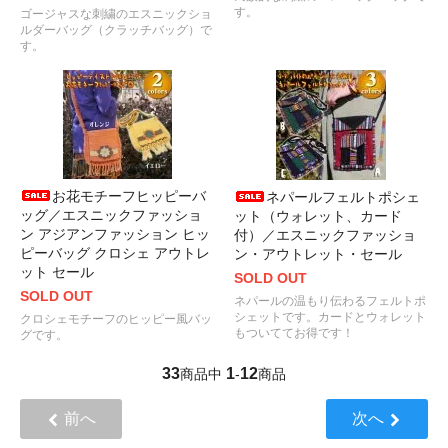
す。
ゴージャスな刺繍のエスニックショ
ルダーバッグ（クラッチバッグ）で
す。
お花モチーフヒッピーバ
ネパールフェルトポシェ
ッグ／エスニックファッショ
ット（ウォレット、カード
ン アジアンファッション ヒッ
付）／エスニックファッショ
ピーバッグ クロシェ アウトレ
ン・アウトレット・セール
ット セール
SOLD OUT
SOLD OUT
ネパールの温もり伝わるフェルトポ
シェットです。カードとウォレット
クロシェモチーフのヒッピー風バッ
もついててお得です！
グです。
33
1
12
商品中
-
商品
前へ
次へ