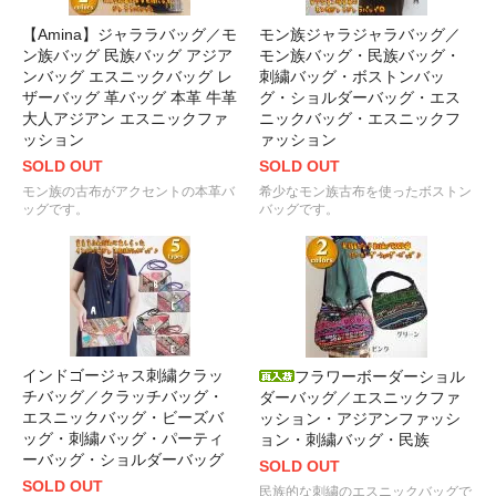
【Amina】ジャララバッグ／モ
モン族ジャラジャラバッグ／
ン族バッグ 民族バッグ アジア
モン族バッグ・民族バッグ・
ンバッグ エスニックバッグ レ
刺繍バッグ・ボストンバッ
ザーバッグ 革バッグ 本革 牛革
グ・ショルダーバッグ・エス
大人アジアン エスニックファ
ニックバッグ・エスニックフ
ッション
ァッション
SOLD OUT
SOLD OUT
モン族の古布がアクセントの本革バ
希少なモン族古布を使ったボストン
ッグです。
バッグです。
インドゴージャス刺繍クラッ
フラワーボーダーショル
チバッグ／クラッチバッグ・
ダーバッグ／エスニックファ
エスニックバッグ・ビーズバ
ッション・アジアンファッシ
ッグ・刺繍バッグ・パーティ
ョン・刺繍バッグ・民族
ーバッグ・ショルダーバッグ
SOLD OUT
SOLD OUT
民族的な刺繍のエスニックバッグで