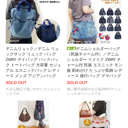
デニムリュック／デニム リュ
デニムショルダーバッグ
ックサック リュック バッグ
（民族チャーム付）／デニム
2WAY デイバッグ バックパッ
ショルダー リメイク 2WAY チ
ク トートバッグ 大容量 カジュ
ャーム付 民族 エスニック モン
アル エスニックバッグ レディ
族 斜めがけ たっぷり収納 レデ
ース メンズ アジアンバッグ
ィース 旅行バッグ ママバッグ
SOLD OUT
SOLD OUT
大きな開口で使いやすいデニムリュ
使い勝手抜群の大人気2WAYデニム
ックです。
ショルダーバッグです。