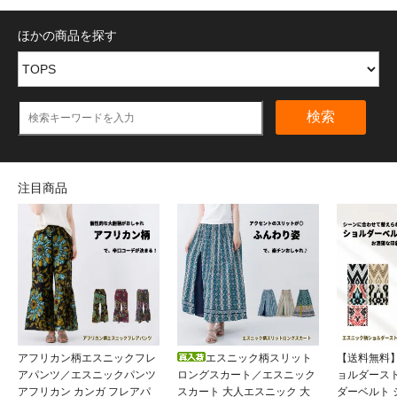
ほかの商品を探す
検索
注目商品
アフリカン柄エスニックフレ
エスニック柄スリット
【送料無料
アパンツ／エスニックパンツ
ロングスカート／エスニック
ョルダース
アフリカン カンガ フレアパ
スカート 大人エスニック 大
ダーベルト