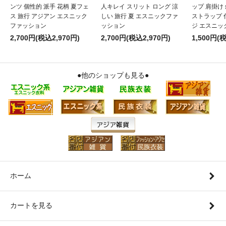
ンツ 個性的 派手 花柄 夏フェ
人キレイ スリット ロング 涼
ップ 肩掛け
ス 旅行 アジアン エスニック
しい 旅行 夏 エスニックファ
ストラップ 
ファッション
ッション
ジ エスニッ
2,700円(税込2,970円)
2,700円(税込2,970円)
1,500円(
●他のショップも見る●
ホーム
カートを見る