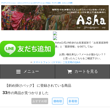
アジアンファッション・エスニックファッションのアジアンショップAsha・アジアン衣料、エスニック衣料
Asha公式LINE@のお友達追加で「お友達追加特
典」と「最新情報」をGETしてね♪
お買い物出来ない？メールが届かない？？
と思ったらこちらをご確認下さい。
⇒
スマートフォン（スマホ）ご注文時のQ&A
メニュー
カートを見る
【斜め掛けバッグ】 に登録されている商品
33
件の商品が見つかりました
おすすめ順
価格順
新着順