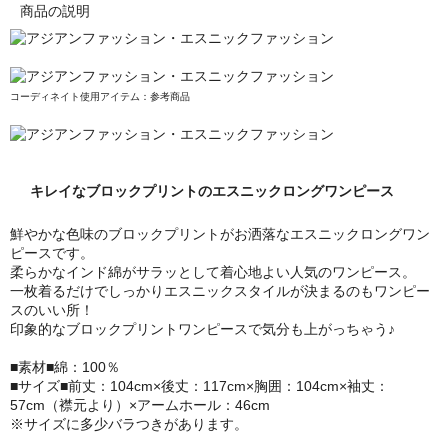
商品の説明
コーディネイト使用アイテム：参考商品
キレイなブロックプリントのエスニックロングワンピース
鮮やかな色味のブロックプリントがお洒落なエスニックロングワン
ピースです。
柔らかなインド綿がサラッとして着心地よい人気のワンピース。
一枚着るだけでしっかりエスニックスタイルが決まるのもワンピー
スのいい所！
印象的なブロックプリントワンピースで気分も上がっちゃう♪
■素材■綿：100％
■サイズ■前丈：104cm×後丈：117cm×胸囲：104cm×袖丈：
57cm（襟元より）×アームホール：46cm
※サイズに多少バラつきがあります。