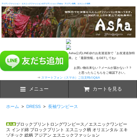
アジアンファッション・エスニックファッションのアジアンショップAsha・アジアン衣料、エスニック衣料
Asha公式LINE@のお友達追加で「お友達追加特
典」と「最新情報」をGETしてね♪
お買い物出来ない？メールが届かない？？
と思ったらこちらをご確認下さい。
⇒
スマートフォン（スマホ）ご注文時のQ&A
メニュー
カートを見る
ホーム
>
DRESS
>
長袖ワンピース
ブロックプリントロングワンピース／エスニックワンピー
ス インド綿 ブロックプリント エスニック柄 オリエンタル エキ
ゾチック 総柄 アジアン エスニックファッション