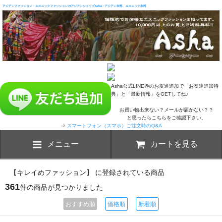
アジアンファッション・エスニックファッションのアジアンショップAsha・アジアン衣料、エスニック衣料
Asha公式LINE@のお友達追加で「お友達追加特
典」と「最新情報」をGETしてね♪
お買い物出来ない？メールが届かない？？
と思ったらこちらをご確認下さい。
⇒
スマートフォン（スマホ）ご注文時のQ&A
メニュー
カートを見る
【キレイめファッション】 に登録されている商品
361
件の商品が見つかりました
おすすめ順
価格順
新着順