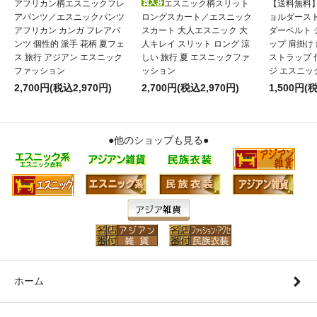
アフリカン柄エスニックフレ
エスニック柄スリット
【送料無料
アパンツ／エスニックパンツ
ロングスカート／エスニック
ョルダース
アフリカン カンガ フレアパ
スカート 大人エスニック 大
ダーベルト
ンツ 個性的 派手 花柄 夏フェ
人キレイ スリット ロング 涼
ップ 肩掛け
ス 旅行 アジアン エスニック
しい 旅行 夏 エスニックファ
ストラップ 
ファッション
ッション
ジ エスニッ
2,700円(税込2,970円)
2,700円(税込2,970円)
1,500円(
●他のショップも見る●
ホーム