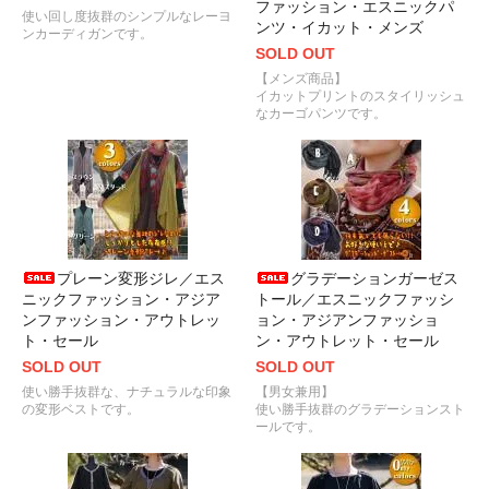
ファッション・エスニックパ
使い回し度抜群のシンプルなレーヨ
ンツ・イカット・メンズ
ンカーディガンです。
SOLD OUT
【メンズ商品】
イカットプリントのスタイリッシュ
なカーゴパンツです。
プレーン変形ジレ／エス
グラデーションガーゼス
ニックファッション・アジア
トール／エスニックファッシ
ンファッション・アウトレッ
ョン・アジアンファッショ
ト・セール
ン・アウトレット・セール
SOLD OUT
SOLD OUT
使い勝手抜群な、ナチュラルな印象
【男女兼用】
の変形ベストです。
使い勝手抜群のグラデーションスト
ールです。