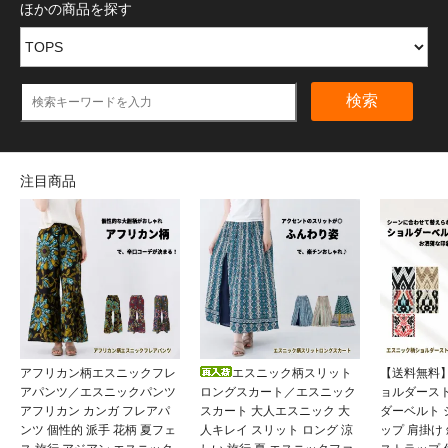
ほかの商品を探す
検索
注目商品
アフリカン柄エスニックフレ
エスニック柄スリット
【送料無料
アパンツ／エスニックパンツ
ロングスカート／エスニック
ョルダース
アフリカン カンガ フレアパ
スカート 大人エスニック 大
ダーベルト
ンツ 個性的 派手 花柄 夏フェ
人キレイ スリット ロング 涼
ップ 肩掛け