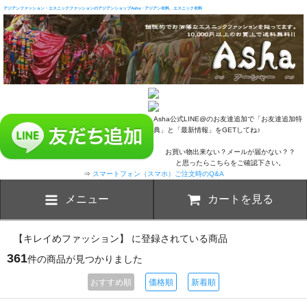
アジアンファッション・エスニックファッションのアジアンショップAsha・アジアン衣料、エスニック衣料
Asha公式LINE@のお友達追加で「お友達追加特
典」と「最新情報」をGETしてね♪
お買い物出来ない？メールが届かない？？
と思ったらこちらをご確認下さい。
⇒
スマートフォン（スマホ）ご注文時のQ&A
メニュー
カートを見る
【キレイめファッション】 に登録されている商品
361
件の商品が見つかりました
おすすめ順
価格順
新着順