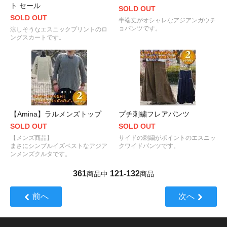
ト セール
SOLD OUT
SOLD OUT
半端丈がオシャレなアジアンガウチ
ョパンツです。
涼しそうなエスニックプリントのロ
ングスカートです。
【Amina】ラルメンズトップ
プチ刺繍フレアパンツ
SOLD OUT
SOLD OUT
【メンズ商品】
サイドの刺繍がポイントのエスニッ
まさにシンプルイズベストなアジア
クワイドパンツです。
ンメンズクルタです。
361
121
132
商品中
-
商品
前へ
次へ