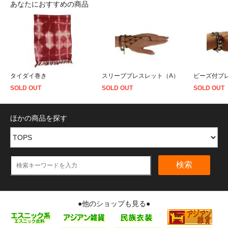
あなたにおすすめの商品
タイダイ巻き
スリーブブレスレット（A）
ビーズ付ブ
SOLD OUT
SOLD OUT
SOLD OUT
ほかの商品を探す
検索
●他のショップも見る●