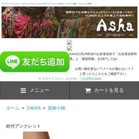
アジアンファッション・エスニックファッションのアジアンショップAsha・アジアン衣料、エスニック衣料
Asha公式LINE@のお友達追加で「お友達追加特
典」と「最新情報」をGETしてね♪
お買い物出来ない？メールが届かない？？
と思ったらこちらをご確認下さい。
⇒
スマートフォン（スマホ）ご注文時のQ&A
メニュー
カートを見る
ホーム
>
ZAKKA
>
装飾小物
鈴付アンクレット