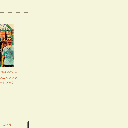
C FASHION ～
エスニックファ
ートブック～
コチラ