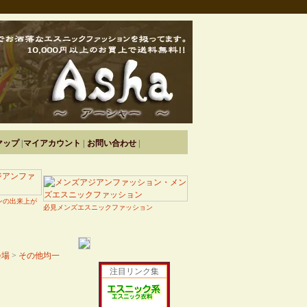
マップ
|
マイアカウント
|
お問い合わせ
|
ンの出来上が
必見メンズエスニックファッション
会場
>
その他均一
注目リンク集