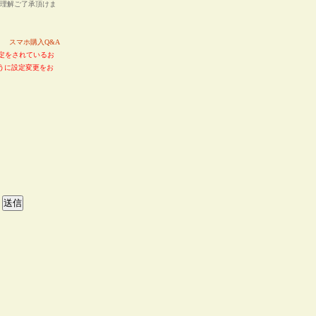
ご理解ご了承頂けま
い。
スマホ購入Q&A
定をされているお
るように設定変更をお