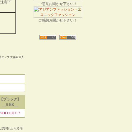
ご注意下
ご意見お聞かせ下さい！
ご感想お聞かせ下さい！
イティブ 大きめ 大人
【ブラック】
__S-BK__
SOLD OUT !
は売切れとなる場