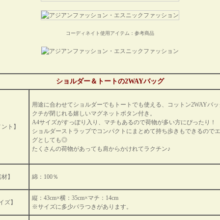
コーディネイト使用アイテム：参考商品
ショルダー＆トートの2WAYバッグ
用途に合わせてショルダーでもトートでも使える、コットン2WAYバッ
クチが閉じれる嬉しいマグネットボタン付き。
A4サイズがすっぽり入り、マチもあるので荷物が多い方にぴったり！
メント】
ショルダーストラップでコンパクトにまとめて持ち歩きもできるので
グとしても◎
たくさんの荷物があっても肩からかけれてラクチン♪
素材】
綿：100％
縦：43cm×横：35cm×マチ：14cm
イズ】
※サイズに多少バラつきがあります。