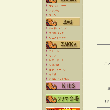
サンダル・サボ
アジア靴
ブーツ
斜め掛けバッグ
手さげバッグ
ウエストバッグ
ストール
ピアス
財布・ポーチ
【コ
装飾小物
帽子・ターバン
その他
お得なセット商品
【
【サ