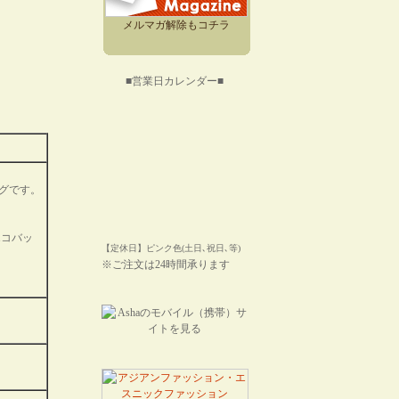
メルマガ解除もコチラ
■営業日カレンダー■
グです。
エコバッ
【定休日】ピンク色(土日､祝日､等)
※ご注文は24時間承ります