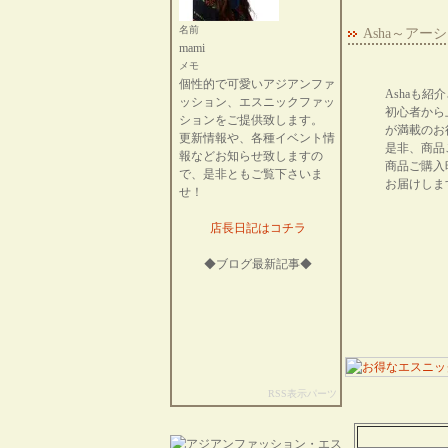
名前
Asha～ア
mami
メモ
個性的で可愛いアジアンファ
Ashaも
ッション、エスニックファッ
初心者から
ションをご提供致します。
が満載のお
更新情報や、各種イベント情
是非、商品
報などお知らせ致しますの
商品ご購入
で、是非ともご覧下さいま
お届けしま
せ！
店長日記はコチラ
◆ブログ最新記事◆
RSS表示パーツ