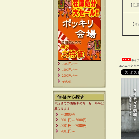
【注
【そ
ネイテ
1000円均一
エスニック セー
1500円均一
2000円均一
その他
※定価での価格帯の為、セール時は
異なります
～3000円
3001円～5000円
5001円～7000円
7001円～