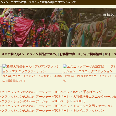
ション・アジアン衣料・エスニック衣料の通販アジアンショップ
|
スマホ購入Q&A
|
アジアン製品について
|
お客様の声
|
メディア掲載情報
|
サイト
お洒落なエスニックファッションが格安セール価格
一枚着るだけで簡単にエスニックファッショ
に！最終価格です！
り♪
クファッションのAsha～アーシャー～TOPページ
>
BAG
>
手さげバッグ
クファッションのAsha～アーシャー～TOPページ
>
大特価格安エスニックセール
クファッションのAsha～アーシャー～TOPページ
>
～3000円
クファッションのAsha～アーシャー～TOPページ
>
エスニック入門ファッション
クファッションのAsha～アーシャー～TOPページ
>
キレイめファッション