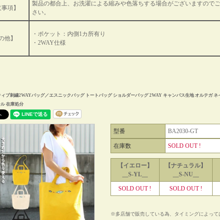
製品の都合上、お洗濯による縮みや色落ちする場合がございますので
意事項】
さい。
・ポケット：内側1カ所有り
の他】
・2WAY仕様
ィブ刺繍2WAYバッグ／エスニックバッグ トートバッグ ショルダーバッグ 2WAY キャンパス生地 オルテガ ネ
ル 在庫処分
型番
BA2030-GT
在庫数
SOLD OUT !
【イエロー】
【ナチュラル】
__S-YL__
__S-NU__
SOLD OUT !
SOLD OUT !
※多店舗で販売している為、タイミングによって