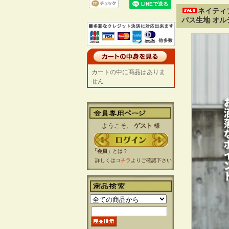
ネイティ
パス生地 オル
カートの中に商品はありま
せん
ようこそ、
ゲスト
様
「会員」
とは？
詳しくは
コチラ
よりご確認下さい