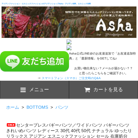
アジアンファッション・エスニックファッションのアジアンショップAsha・アジアン衣料、エスニック衣料
Asha公式LINE@のお友達追加で「お友達追加特
典」と「最新情報」をGETしてね♪
お買い物出来ない？メールが届かない？？
と思ったらこちらをご確認下さい。
⇒
スマートフォン（スマホ）ご注文時のQ&A
メニュー
カートを見る
ホーム
>
BOTTOMS
>
パンツ
センタープレスバギーパンツ／ワイドパンツ バギーパンツ
きれいめパンツ レディース 30代 40代 50代 ナチュラル ゆったり
リラックス アジアン エスニックファッション セール 在庫処分