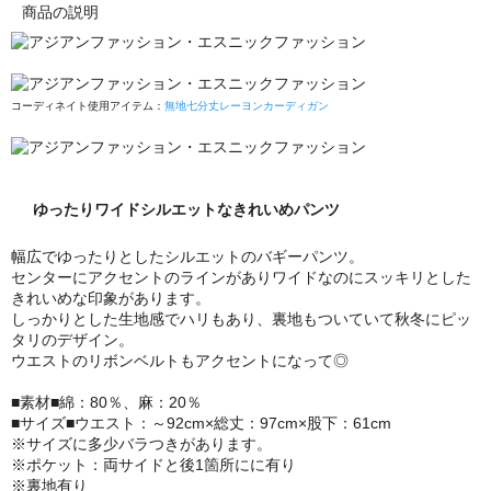
商品の説明
コーディネイト使用アイテム：
無地七分丈レーヨンカーディガン
ゆったりワイドシルエットなきれいめパンツ
幅広でゆったりとしたシルエットのバギーパンツ。
センターにアクセントのラインがありワイドなのにスッキリとした
きれいめな印象があります。
しっかりとした生地感でハリもあり、裏地もついていて秋冬にピッ
タリのデザイン。
ウエストのリボンベルトもアクセントになって◎
■素材■綿：80％、麻：20％
■サイズ■ウエスト：～92cm×総丈：97cm×股下：61cm
※サイズに多少バラつきがあります。
※ポケット：両サイドと後1箇所にに有り
※裏地有り